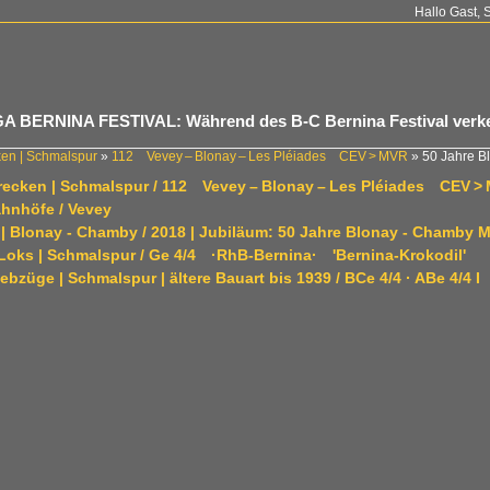
Hallo Gast, 
A BERNINA FESTIVAL: Während des B-C Bernina Festival verkeh
ken | Schmalspur
»
112 Vevey – Blonay – Les Pléiades CEV > MVR
»
50 Jahre 
trecken | Schmalspur / 112 Vevey – Blonay – Les Pléiades CEV >
ahnhöfe / Vevey
C | Blonay - Chamby / 2018 | Jubiläum: 50 Jahre Blonay - Chamb
-Loks | Schmalspur / Ge 4/4 ·RhB-Bernina· 'Bernina-Krokodil'
iebzüge | Schmalspur | ältere Bauart bis 1939 / BCe 4/4 · ABe 4/4