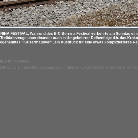
NA FESTIVAL: Während des B-C Bernina Festival verkehrte am Sonntag einig
e Treibfahrzeuge untereinander auch in Umgekehrter Reihenfolge d.h. das Krokod
ogenanntes "Kaisermanöver", ein Ausdruck für eine etwas komplizierteres Ra
ufe, 0 Kommentare
:09 13:58:14, Belichtungsdauer: 1/640, Blende: 80/10, ISO160, Brennweite: 240/1