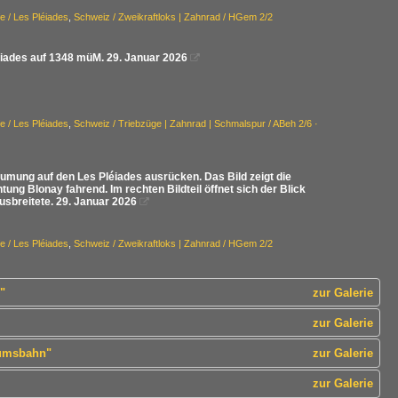
e / Les Pléiades
,
Schweiz / Zweikraftloks | Zahnrad / HGem 2/2
éiades auf 1348 müM. 29. Januar 2026

e / Les Pléiades
,
Schweiz / Triebzüge | Zahnrad | Schmalspur / ABeh 2/6 ·
umung auf den Les Pléiades ausrücken. Das Bild zeigt die
ung Blonay fahrend. Im rechten Bildteil öffnet sich der Blick
usbreitete. 29. Januar 2026

e / Les Pléiades
,
Schweiz / Zweikraftloks | Zahnrad / HGem 2/2
"
zur Galerie
zur Galerie
eumsbahn"
zur Galerie
zur Galerie