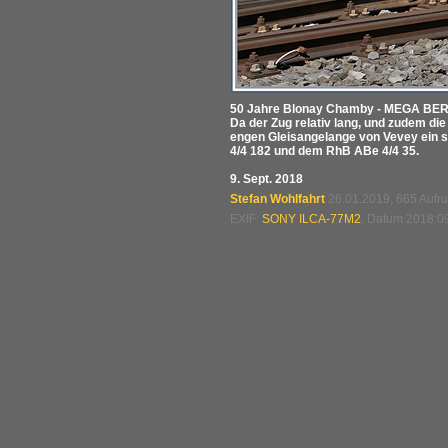
50 Jahre Blonay Chamby - MEGA BERNI
Da der Zug relativ lang, und zudem di
engen Gleisangelange von Vevey ein s
4/4 182 und dem RhB ABe 4/4 35.
9. Sept. 2018
Stefan Wohlfahrt
26.01.2019, 665 Aufr
EXIF:
SONY ILCA-77M2
, Datum 2018:09