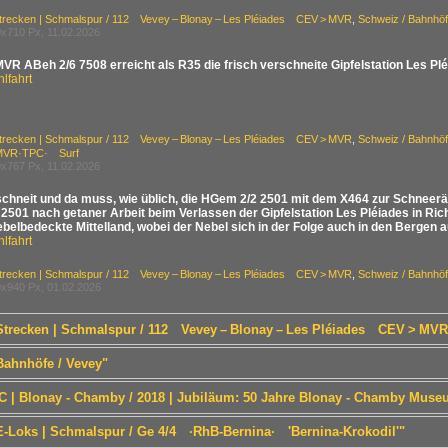
Strecken | Schmalspur / 112 Vevey – Blonay – Les Pléiades CEV > MVR
,
Schweiz / Bahnhöf
x710 Px, 11.02.2026
VR ABeh 2/6 7508 erreicht als R35 die frisch verschneite Gipfelstation Les Pl
lfahrt
Strecken | Schmalspur / 112 Vevey – Blonay – Les Pléiades CEV > MVR
,
Schweiz / Bahnhöf
MVR·TPC· Surf
x767 Px, 11.02.2026
schneit und da muss, wie üblich, die HGem 2/2 2501 mit dem X464 zur Schneerä
501 nach getaner Arbeit beim Verlassen der Gipfelstation Les Pléiades in Richt
belbedeckte Mittelland, wobei der Nebel sich in der Folge auch in den Bergen a
lfahrt
Strecken | Schmalspur / 112 Vevey – Blonay – Les Pléiades CEV > MVR
,
Schweiz / Bahnhöf
x940 Px, 01.02.2026
 Strecken | Schmalspur / 112 Vevey – Blonay – Les Pléiades CEV > MVR
Bahnhöfe / Vevey"
 BC | Blonay - Chamby / 2018 | Jubiläum: 50 Jahre Blonay - Chamby Mus
 E-Loks | Schmalspur / Ge 4/4 ·RhB-Bernina· 'Bernina-Krokodil'"