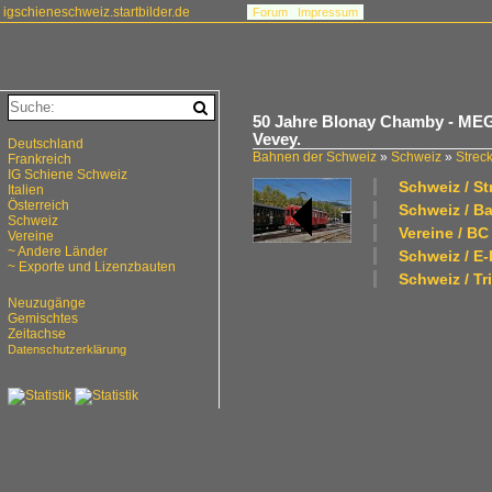
igschieneschweiz.startbilder.de
Forum
Impressum
50 Jahre Blonay Chamby - MEG
Vevey.
Deutschland
Bahnen der Schweiz
»
Schweiz
»
Strec
Frankreich
IG Schiene Schweiz
Schweiz / S
Italien
Österreich
Schweiz / B
Schweiz
Vereine / B
Vereine
~ Andere Länder
Schweiz / E
~ Exporte und Lizenzbauten
Schweiz / Tr
Neuzugänge
Gemischtes
Zeitachse
Datenschutzerklärung