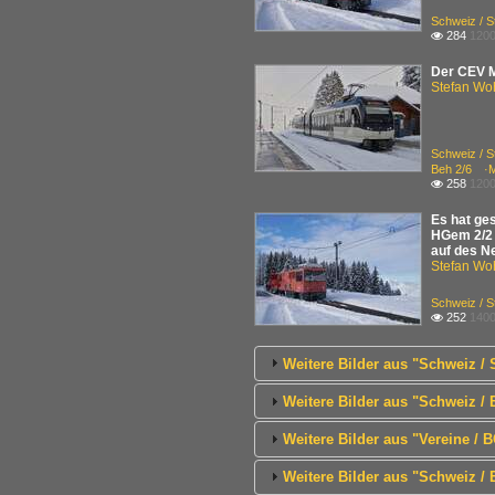
Schweiz / 
284
1200

Der CEV M
Stefan Woh
Schweiz / 
Beh 2/6 ·
258
1200

Es hat ge
HGem 2/2 2
auf des Ne
Stefan Woh
Schweiz / 
252
1400

Weitere Bilder aus "Schweiz /
Weitere Bilder aus "Schweiz / 
Weitere Bilder aus "Vereine /
Weitere Bilder aus "Schweiz /