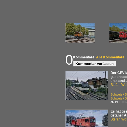
0
Kommentare,
Alle Kommentare
Kommentar verfassen
Der CEV M
geschloss
entstand a
Stefan Woh
Schweiz / 
Schweiz / B
19
1200x

Es hat ge
getaner Ar
Stefan Woh