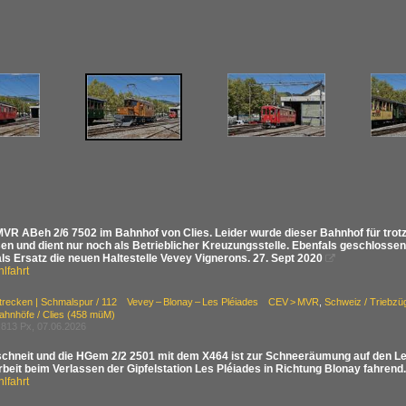
VR ABeh 2/6 7502 im Bahnhof von Clies. Leider wurde dieser Bahnhof für trot
en und dient nur noch als Betrieblicher Kreuzungsstelle. Ebenfals geschlossen
ls Ersatz die neuen Haltestelle Vevey Vignerons. 27. Sept 2020

lfahrt
Strecken | Schmalspur / 112 Vevey – Blonay – Les Pléiades CEV > MVR
,
Schweiz / Triebz
ahnhöfe / Clies (458 müM)
813 Px, 07.06.2026
schneit und die HGem 2/2 2501 mit dem X464 ist zur Schneeräumung auf den Les
beit beim Verlassen der Gipfelstation Les Pléiades in Richtung Blonay fahrend
lfahrt