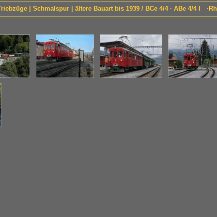
Triebzüge | Schmalspur | ältere Bauart bis 1939 / BCe 4/4 · ABe 4/4 I ·