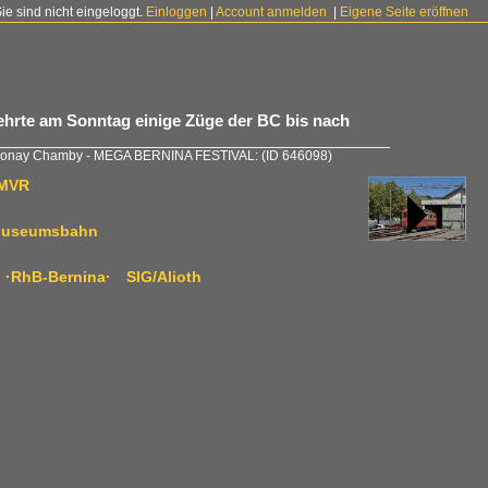
Sie sind nicht eingeloggt.
Einloggen
|
Account anmelden
|
Eigene Seite eröffnen
rte am Sonntag einige Züge der BC bis nach
Blonay Chamby - MEGA BERNINA FESTIVAL:
(ID 646098)
 MVR
y Museumsbahn
 I ·RhB-Bernina· SIG/Alioth