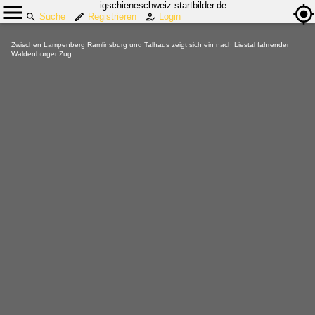
igschieneschweiz.startbilder.de
Suche
Registrieren
Login
Zwischen Lampenberg Ramlinsburg und Talhaus zeigt sich ein nach Liestal fahrender
Waldenburger Zug