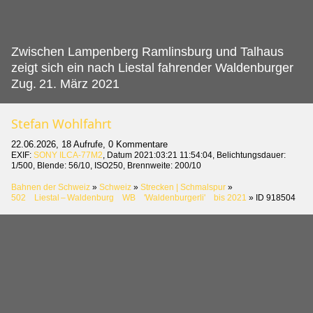
Zwischen Lampenberg Ramlinsburg und Talhaus
zeigt sich ein nach Liestal fahrender Waldenburger
Zug.
21. März 2021
Stefan Wohlfahrt
22.06.2026, 18 Aufrufe, 0 Kommentare
EXIF:
SONY ILCA-77M2
, Datum 2021:03:21 11:54:04, Belichtungsdauer:
1/500, Blende: 56/10, ISO250, Brennweite: 200/10
Bahnen der Schweiz
»
Schweiz
»
Strecken | Schmalspur
»
502 Liestal – Waldenburg WB 'Waldenburgerli' bis 2021
»
ID 918504