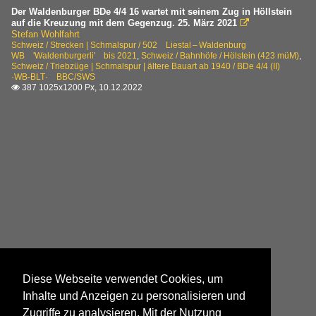
Der Waldenburger BDe 4/4 16 wartet mit seinem Zug in Höllstein
auf die Kreuzung mit dem Gegenzug. 25. März 2021

Stefan Wohlfahrt
Schweiz / Strecken | Schmalspur / 502 Liestal – Waldenburg
WB 'Waldenburgerli' bis 2021
,
Schweiz / Bahnhöfe / Hölstein (423 müM)
,
Schweiz / Triebzüge | Schmalspur | ältere Bauart ab 1940 / BDe 4/4 (II)
·WB-BLT· BBC/SWS
387 1025x1200 Px, 10.12.2022

Diese Webseite verwendet Cookies, um
Inhalte und Anzeigen zu personalisieren und
Zugriffe zu analysieren. Mit der Nutzung