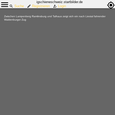
igschieneschweiz.startbilder.de
Suche
Registrieren
Login
Zwischen Lampenberg Ramlinsburg und Talhaus zeigt sich ein nach Liestal fahrender
Waldenburger Zug