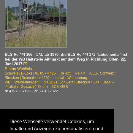
BLS Re 4/4 166 - 173, ab 1970; die BLS Re 4/4 173 "Lötschental" ist
bei der WB Haltstelle Altmarkt auf dem Weg in Richtung Olten. 22.
Juni 2017

Stefan Wohlfahrt
Schweiz / E-Loks | 91 85 / 4 425 Re 425 Re 4/4 ·BLS·
,
Schweiz /
Strecken | Schmalspur / 502 Liestal – Waldenburg
WB 'Waldenburgerli' bis 2021
,
Schweiz / Strecken / 500 Basel –
Pratteln – Sissach (–Olten) SCB>SBB
419 838x1200 Px, 24.10.2022

Diese Webseite verwendet Cookies, um
Inhalte und Anzeigen zu personalisieren und