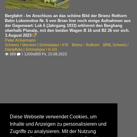
Bergfahrt - Im Anschluss an das schöne Bild der Brienz Rothorn
Bahn Lokomotive Nr. 6 von Brian hier noch einige Aufnahmen aus
der Gegenwart: Lok 6 (Jahrgang 1933) erklimmt den Berghang
oberhalb Planalp, mit den beiden Wagen B 16 und B2 26 vor sich.
3.August 2023

Peter Ackermann
Schweiz / Strecken | Schmalspur / 476 Brienz – Rothorn BRB
,
Schweiz /
Dampfloks | Schmalspur / H 2/3
389
1200x800 Px, 15.08.2023

 1
Diese Webseite verwendet Cookies, um
Inhalte und Anzeigen zu personalisieren und
Zugriffe zu analysieren. Mit der Nutzung