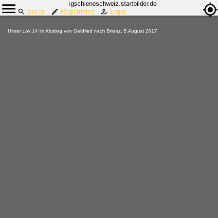
igschieneschweiz.startbilder.de
Suche
Registrieren
Login
Hinter Lok 14 im Abstieg von Geldried nach Brienz. 5.August 2017