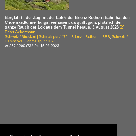
Bergfahrt - der Zug mit der Lok 6 der Brienz Rothorn Bahn hat den
Chüemaadtunnel längst verlassen, da quillt ganz plötzlich der
ganze Rauch der Lok aus dem Tunnel heraus. 3.August 2023

Peter Ackermann
Schweiz / Strecken | Schmalspur / 476 Brienz – Rothorn BRB
,
Schweiz /
Dampfloks | Schmalspur / H 2/3
357 1200x732 Px, 15.08.2023
