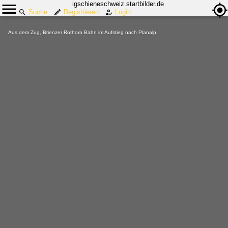
igschieneschweiz.startbilder.de
Suche
Registrieren
Login
Aus dem Zug, Brienzer Rothorn Bahn im Aufstieg nach Planalp