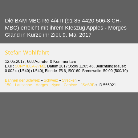
Die BAM MBC Re 4/4 II (91 85 4420 506-8 CH-
MBC) erreicht mit ihrem KIeszug Apples - Morges
Gland in Kürze ihr Ziel.
9. Mai 2017
Stefan Wohlfahrt
12.05.2017, 668 Aufrufe, 0 Kommentare
EXIF:
SONY ILCA-77M2
, Datum 2017:05:09 11:05:46, Belichtungsdauer:
0.002 s (1/640) (1/640), Blende: f/5.6, ISO160, Brennweite: 50.00 (500/10)
Bahnen der Schweiz
»
Schweiz
»
Strecken
»
150 Lausanne – Morges – Nyon – Genève JS>SBB
»
ID 555921