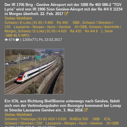
Der IR 1706 Brig - Genève Aéroport mit der SBB Re 460 086-2 "TGV
Lyria" wird von IR 1906 Sion Genève-Aéroprt mit der Re 4/4 II 11154
in Morges überholt. 22. Feb. 2017

Stefan Wohlfahrt
Schweiz / E-Loks | 91 85 / 4 460 Re 460 ·SBB·
,
Schweiz / Strecken /
150 Lausanne – Morges – Nyon – Genève JS>SBB
,
Schweiz / Bahnhöfe /
Morges
,
Schweiz / E-Loks | 91 85 / 4 420 Re 420 Re 4/4 II 1. Serie
·SBB·BLS·WRS·
674
1200x771 Px, 23.02.2017

 1
Ein ICN, aus Richtung Biel/Bienne unterwegs nach Genève, fädelt
sich von der Verbindungsbahn von Bussigny kommend bei Lonay
in Strecke Lausanne Genève ein. 3. Mai 2016

Stefan Wohlfahrt
Schweiz / Triebzüge | 93 85 HGV / 0 500 RABDe 500 ·SBB· ICN
,
Schweiz / Strecken / 150 Lausanne – Morges – Nyon – Genève JS>SBB