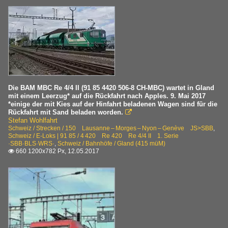
Die BAM MBC Re 4/4 II (91 85 4420 506-8 CH-MBC) wartet in Gland
mit einem Leerzug* auf die Rückfahrt nach Apples. 9. Mai 2017
*einige der mit Kies auf der Hinfahrt beladenen Wagen sind für die
Rückfahrt mit Sand beladen worden.

Stefan Wohlfahrt
Schweiz / Strecken / 150 Lausanne – Morges – Nyon – Genève JS>SBB
,
Schweiz / E-Loks | 91 85 / 4 420 Re 420 Re 4/4 II 1. Serie
·SBB·BLS·WRS·
,
Schweiz / Bahnhöfe / Gland (415 müM)
660 1200x782 Px, 12.05.2017
