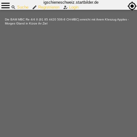
igschieneschweiz.startbilder.de
Suche
Registrieren
Login
Die BAM MBC Re 4/4 II (91 85 4420 506-8 CH-MBC) erreicht mit ihrem KIeszug Apples -
Morges Gland in Kürze ihr Ziel