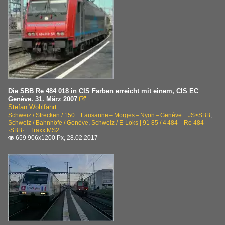
Die SBB Re 484 018 in CIS Farben erreicht mit einem, CIS EC
Genève. 31. März 2007

Stefan Wohlfahrt
Schweiz / Strecken / 150 Lausanne – Morges – Nyon – Genève JS>SBB
,
Schweiz / Bahnhöfe / Genève
,
Schweiz / E-Loks | 91 85 / 4 484 Re 484
·SBB· Traxx MS2
659 906x1200 Px, 28.02.2017
