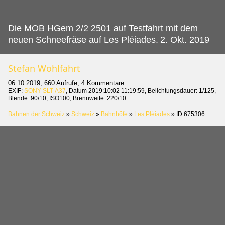
Die MOB HGem 2/2 2501 auf Testfahrt mit dem
neuen Schneefräse auf Les Pléiades.
2. Okt. 2019
Stefan Wohlfahrt
06.10.2019, 660 Aufrufe, 4 Kommentare
EXIF:
SONY SLT-A37
, Datum 2019:10:02 11:19:59, Belichtungsdauer: 1/125,
Blende: 90/10, ISO100, Brennweite: 220/10
Bahnen der Schweiz
»
Schweiz
»
Bahnhöfe
»
Les Pléiades
»
ID 675306