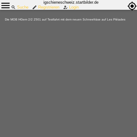
igschieneschweiz.startbilder.de
Suche
Registrieren
Login
Die MOB HGem 2/2 2501 auf Testfahrt mit dem neuen Schneefräse auf Les Pléiades