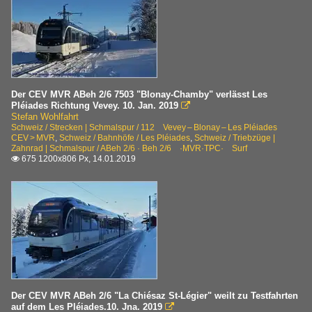
Der CEV MVR ABeh 2/6 7503 "Blonay-Chamby" verlässt Les
Pléiades Richtung Vevey. 10. Jan. 2019

Stefan Wohlfahrt
Schweiz / Strecken | Schmalspur / 112 Vevey – Blonay – Les Pléiades
CEV > MVR
,
Schweiz / Bahnhöfe / Les Pléiades
,
Schweiz / Triebzüge |
Zahnrad | Schmalspur / ABeh 2/6 · Beh 2/6 ·MVR·TPC· Surf
675 1200x806 Px, 14.01.2019

Der CEV MVR ABeh 2/6 "La Chiésaz St-Légier" weilt zu Testfahrten
auf dem Les Pléiades.10. Jna. 2019
