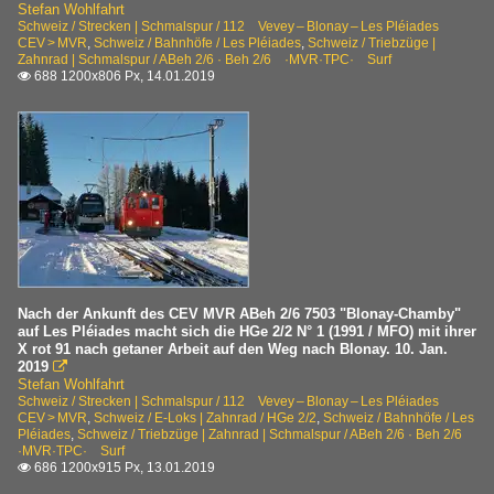
Stefan Wohlfahrt
Schweiz / Strecken | Schmalspur / 112 Vevey – Blonay – Les Pléiades
CEV > MVR
,
Schweiz / Bahnhöfe / Les Pléiades
,
Schweiz / Triebzüge |
Zahnrad | Schmalspur / ABeh 2/6 · Beh 2/6 ·MVR·TPC· Surf
688 1200x806 Px, 14.01.2019

Nach der Ankunft des CEV MVR ABeh 2/6 7503 "Blonay-Chamby"
auf Les Pléiades macht sich die HGe 2/2 N° 1 (1991 / MFO) mit ihrer
X rot 91 nach getaner Arbeit auf den Weg nach Blonay. 10. Jan.
2019

Stefan Wohlfahrt
Schweiz / Strecken | Schmalspur / 112 Vevey – Blonay – Les Pléiades
CEV > MVR
,
Schweiz / E-Loks | Zahnrad / HGe 2/2
,
Schweiz / Bahnhöfe / Les
Pléiades
,
Schweiz / Triebzüge | Zahnrad | Schmalspur / ABeh 2/6 · Beh 2/6
·MVR·TPC· Surf
686 1200x915 Px, 13.01.2019
