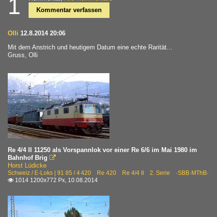
1
Kommentar verfassen
Olli
12.8.2014 20:06
Mit dem Anstrich und heutigem Datum eine echte Rarität...
Gruss, Olli
Re 4/4 II 11250 als Vorspannlok vor einer Re 6/6 im Mai 1980 im
Bahnhof Brig

Horst Lüdicke
Schweiz / E-Loks | 91 85 / 4 420 Re 420 Re 4/4 II 2. Serie ·SBB·MThB·
1014 1200x772 Px, 10.08.2014
