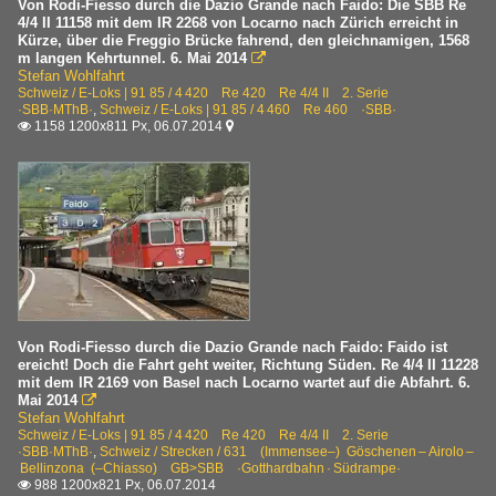
Von Rodi-Fiesso durch die Dazio Grande nach Faido: Die SBB Re
4/4 II 11158 mit dem IR 2268 von Locarno nach Zürich erreicht in
Kürze, über die Freggio Brücke fahrend, den gleichnamigen, 1568
m langen Kehrtunnel. 6. Mai 2014

Stefan Wohlfahrt
Schweiz / E-Loks | 91 85 / 4 420 Re 420 Re 4/4 II 2. Serie
·SBB·MThB·
,
Schweiz / E-Loks | 91 85 / 4 460 Re 460 ·SBB·
1158 1200x811 Px, 06.07.2014


Von Rodi-Fiesso durch die Dazio Grande nach Faido: Faido ist
ereicht! Doch die Fahrt geht weiter, Richtung Süden. Re 4/4 II 11228
mit dem IR 2169 von Basel nach Locarno wartet auf die Abfahrt. 6.
Mai 2014

Stefan Wohlfahrt
Schweiz / E-Loks | 91 85 / 4 420 Re 420 Re 4/4 II 2. Serie
·SBB·MThB·
,
Schweiz / Strecken / 631 (Immensee–) Göschenen – Airolo –
Bellinzona (–Chiasso) GB>SBB ·Gotthardbahn · Südrampe·
988 1200x821 Px, 06.07.2014
