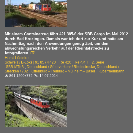
Mit einem Containerzug fährt 421 385-6 der SBB Cargo im Mai 2012
durch Bad Krozingen. Damals war ich dort zur Kur und hatte am
Nachmittag nach den Anwendungen genug Zeit, um den
abwechslungsreichen Verkehr auf der Rheintalstrecke zu
fotografieren.

Horst Lüdicke
Schweiz / E-Loks | 91 85 / 4 420 Re 420 Re 4/4 II 2. Serie
·SBB·MThB·
,
Deutschland / Güterverkehr / Rheinstrecke
,
Deutschland /
Strecken / 702 Offenburg – Freiburg – Müllheim – Basel ·Oberrheinbahn·
861 1200x772 Px, 14.07.2014
