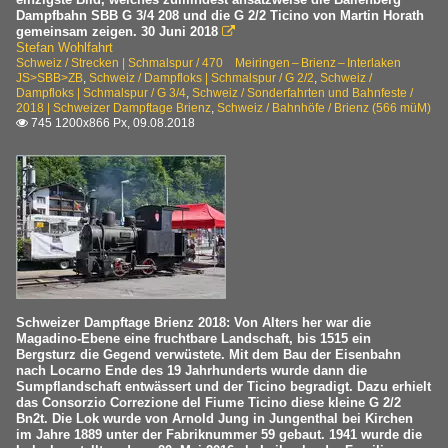
Dampfbahn SBB G 3/4 208 und die G 2/2 Ticino von Martin Horath
gemeinsam zeigen. 30 Juni 2018

Stefan Wohlfahrt
Schweiz / Strecken | Schmalspur / 470 Meiringen – Brienz – Interlaken
JS>SBB>ZB
,
Schweiz / Dampfloks | Schmalspur / G 2/2
,
Schweiz /
Dampfloks | Schmalspur / G 3/4
,
Schweiz / Sonderfahrten und Bahnfeste /
2018 | Schweizer Dampftage Brienz
,
Schweiz / Bahnhöfe / Brienz (566 müM)
745 1200x866 Px, 09.08.2018

Schweizer Dampftage Brienz 2018: Von Alters her war die
Magadino-Ebene eine fruchtbare Landschaft, bis 1515 ein
Bergsturz die Gegend verwüstete. Mit dem Bau der Eisenbahn
nach Locarno Ende des 19 Jahrhunderts wurde dann die
Sumpflandschaft entwässert und der Ticino begradigt. Dazu erhielt
das Consorzio Correzione del Fiume Ticino diese kleine G 2/2
Bn2t. Die Lok wurde von Arnold Jung in Jungenthal bei Kirchen
im Jahre 1889 unter der Fabriknummer 59 gebaut. 1941 wurde die