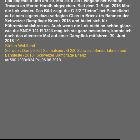
Lok abgestellt und am 20. Mai 2016 als Leihgabe der Familie
Travani an Martin Horath abgegeben. Seit dem 3. Sept. 2016 fährt
die Lok wieder. Das Bild zeigt die G 2/2 "Ticino" bei Pendelfahrt
auf einem eigens dazu verlegten Gleis in Brienz im Rahmen der
Schweizer Dampftage Brienz 2018 und bietet sich für
Führerstandsfahren an. Auch wenn die Lok nicht so schön glänzt
wie die SNCF 141 R 1244 mag ich sie ganz besonders, konnte ich
doch das allererste Mal auf einer Dampflok mitfahren. 30. Juni
2018

Stefan Wohlfahrt
Schweiz / Dampfloks | Schmalspur / G 2/2
,
Schweiz / Sonderfahrten und
Bahnfeste / 2018 | Schweizer Dampftage Brienz
580 1200x824 Px, 06.08.2018
