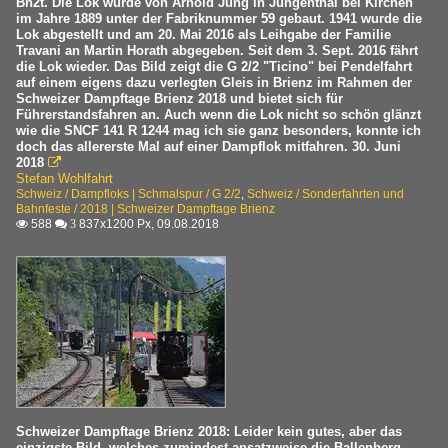
Bn2t. Die Lok wurde von Arnold Jung in Jungenthal bei Kirchen
im Jahre 1889 unter der Fabriknummer 59 gebaut. 1941 wurde die
Lok abgestellt und am 20. Mai 2016 als Leihgabe der Familie
Travani an Martin Horath abgegeben. Seit dem 3. Sept. 2016 fährt
die Lok wieder. Das Bild zeigt die G 2/2 "Ticino" bei Pendelfahrt
auf einem eigens dazu verlegten Gleis in Brienz im Rahmen der
Schweizer Dampftage Brienz 2018 und bietet sich für
Führerstandsfahren an. Auch wenn die Lok nicht so schön glänzt
wie die SNCF 141 R 1244 mag ich sie ganz besonders, konnte ich
doch das allererste Mal auf einer Dampflok mitfahren. 30. Juni
2018

Stefan Wohlfahrt
Schweiz / Dampfloks | Schmalspur / G 2/2
,
Schweiz / Sonderfahrten und
Bahnfeste / 2018 | Schweizer Dampftage Brienz
588
837x1200 Px, 09.08.2018

 3
Schweizer Dampftage Brienz 2018: Leider kein gutes, aber das
einzigste Bild, welches zumindest ansatzweise die Ballenberg