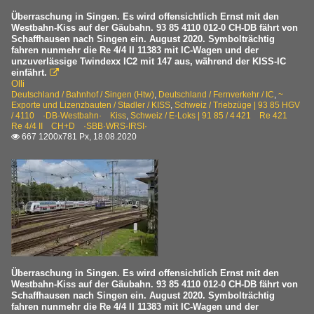
Überraschung in Singen. Es wird offensichtlich Ernst mit den
Westbahn-Kiss auf der Gäubahn. 93 85 4110 012-0 CH-DB fährt von
Schaffhausen nach Singen ein. August 2020. Symbolträchtig
fahren nunmehr die Re 4/4 II 11383 mit IC-Wagen und der
unzuverlässige Twindexx IC2 mit 147 aus, während der KISS-IC
einfährt.

Olli
Deutschland / Bahnhof / Singen (Htw)
,
Deutschland / Fernverkehr / IC
,
~
Exporte und Lizenzbauten / Stadler / KISS
,
Schweiz / Triebzüge | 93 85 HGV
/ 4110 ·DB·Westbahn· Kiss
,
Schweiz / E-Loks | 91 85 / 4 421 Re 421
Re 4/4 II CH+D ·SBB·WRS·IRSI·
667 1200x781 Px, 18.08.2020

Überraschung in Singen. Es wird offensichtlich Ernst mit den
Westbahn-Kiss auf der Gäubahn. 93 85 4110 012-0 CH-DB fährt von
Schaffhausen nach Singen ein. August 2020. Symbolträchtig
fahren nunmehr die Re 4/4 II 11383 mit IC-Wagen und der