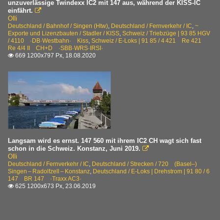
unzuverlässige Twindexx IC2 mit 147 aus, während der KISS-IC
einfährt.

Olli
Deutschland / Bahnhof / Singen (Htw)
,
Deutschland / Fernverkehr / IC
,
~
Exporte und Lizenzbauten / Stadler / KISS
,
Schweiz / Triebzüge | 93 85 HGV
/ 4110 ·DB·Westbahn· Kiss
,
Schweiz / E-Loks | 91 85 / 4 421 Re 421
Re 4/4 II CH+D ·SBB·WRS·IRSI·
669 1200x797 Px, 18.08.2020

Langsam wird es ernst. 147 560 mit ihrem IC2 CH wagt sich fast
schon in die Schweiz. Konstanz, Juni 2019.

Olli
Deutschland / Fernverkehr / IC
,
Deutschland / Strecken / 720 (Basel–)
Singen – Radolfzell – Konstanz
,
Deutschland / E-Loks | Drehstrom | 91 80 / 6
147 BR 147 ·Traxx AC3·
625 1200x673 Px, 23.06.2019
