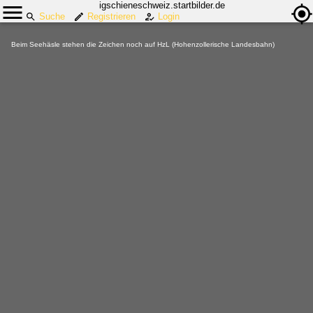
igschieneschweiz.startbilder.de
Suche
Registrieren
Login
Beim Seehäsle stehen die Zeichen noch auf HzL (Hohenzollerische Landesbahn)