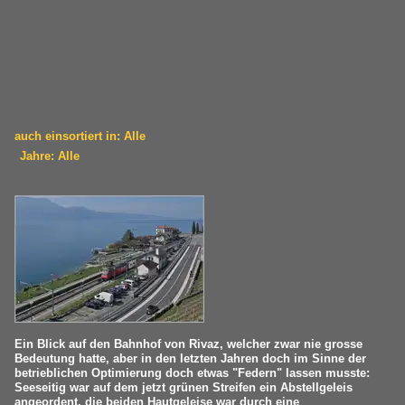
auch einsortiert in: Alle
Jahre: Alle
×
×
Alle Kategorien
Alle Jahre
Italien
1990
Triebzüge
1994
ETR 610
2000
Schweiz
2006
Ein Blick auf den Bahnhof von Rivaz, welcher zwar nie grosse
Bedeutung hatte, aber in den letzten Jahren doch im Sinne der
2007
betrieblichen Optimierung doch etwas "Federn" lassen musste:
Dieselloks | 92 85
Seeseitig war auf dem jetzt grünen Streifen ein Abstellgeleis
2008
angeordent, die beiden Hautgeleise war durch eine