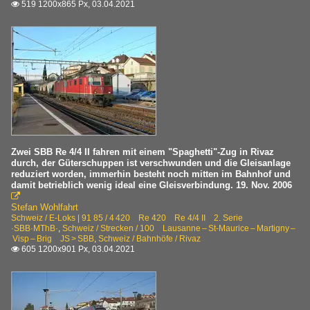
519 1200x865 Px, 03.04.2021

Zwei SBB Re 4/4 II fahren mit einem "Spaghetti"-Zug in Rivaz
durch, der Güterschuppen ist verschwunden und die Gleisanlage
reduziert worden, immerhin besteht noch mitten im Bahnhof und
damit betrieblich wenig ideal eine Gleisverbindung. 19. Nov. 2006

Stefan Wohlfahrt
Schweiz / E-Loks | 91 85 / 4 420 Re 420 Re 4/4 II 2. Serie
·SBB·MThB·
,
Schweiz / Strecken / 100 Lausanne – St-Maurice – Martigny –
Visp – Brig JS > SBB
,
Schweiz / Bahnhöfe / Rivaz
605 1200x901 Px, 03.04.2021
