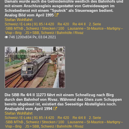
Damals wurde auch die Getreidemühle westlich des Bahnhofs und
mit einem Anschlussgleis ausgestattet von Getreidewagen im
Schiebedienst mit einem "Sputnik" als Steuerwagen bedient.
Analog Bild vom April 1995

Stefan Wohlfahrt
Schweiz / E-Loks | 91 85 / 4 420 Re 420 Re 4/4 II 2. Serie
·SBB·MThB·
,
Schweiz / Strecken / 100 Lausanne – St-Maurice – Martigny –
Visp – Brig JS > SBB
,
Schweiz / Bahnhöfe / Rivaz
746 1200x834 Px, 03.04.2021

Die SBB Re 4/4 II 11273 fährt mit einem Schnellzug nach Birg
durch den Bahnhof von Rivaz. Während das Gleis zum Schuppen
bereits abgebaut ist, existiert das Seeseitige Abstellgleis noch.
Analogbild vom April 1994

Stefan Wohlfahrt
Schweiz / E-Loks | 91 85 / 4 420 Re 420 Re 4/4 II 2. Serie
·SBB·MThB·
,
Schweiz / Strecken / 100 Lausanne – St-Maurice – Martigny –
Visp – Brig JS > SBB
,
Schweiz / Bahnhöfe / Rivaz