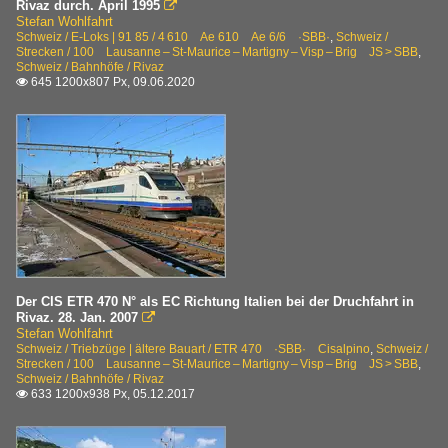
Rivaz durch. April 1995

Stefan Wohlfahrt
Schweiz / E-Loks | 91 85 / 4 610 Ae 610 Ae 6/6 ·SBB·
,
Schweiz /
Strecken / 100 Lausanne – St-Maurice – Martigny – Visp – Brig JS > SBB
,
Schweiz / Bahnhöfe / Rivaz
645 1200x807 Px, 09.06.2020

Der CIS ETR 470 N° als EC Richtung Italien bei der Druchfahrt in
Rivaz. 28. Jan. 2007

Stefan Wohlfahrt
Schweiz / Triebzüge | ältere Bauart / ETR 470 ·SBB· Cisalpino
,
Schweiz /
Strecken / 100 Lausanne – St-Maurice – Martigny – Visp – Brig JS > SBB
,
Schweiz / Bahnhöfe / Rivaz
633 1200x938 Px, 05.12.2017
