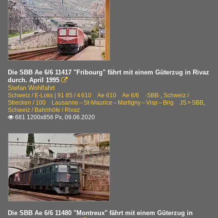
Die SBB Ae 6/6 11417 "Fribourg" fährt mit einem Güterzug in Rivaz
durch. April 1995

Stefan Wohlfahrt
Schweiz / E-Loks | 91 85 / 4 610 Ae 610 Ae 6/6 ·SBB·
,
Schweiz /
Strecken / 100 Lausanne – St-Maurice – Martigny – Visp – Brig JS > SBB
,
Schweiz / Bahnhöfe / Rivaz
681 1200x856 Px, 09.06.2020

Die SBB Ae 6/6 11480 "Montreux" fährt mit einem Güterzug in