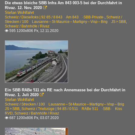
Die etwas bleiche SBB Infra Am 843 003-5 bei der Durchfahrt in
Rivaz. 12. Nov. 2020

Stefan Wohlfahrt
Schweiz / Dieselloks | 92 85 / 8 843 Am 843 ·SBB·Private·
,
Schweiz /
Strecken / 100 Lausanne – St-Maurice – Martigny – Visp – Brig JS > SBB
,
Schweiz / Bahnhöfe / Rivaz
595 1200x806 Px, 12.11.2020

Ein SBB RABe 511 als RE nach Annemasse bei der Durchfahrt in
Rivaz. 1. Juli 2020

Stefan Wohlfahrt
Schweiz / Strecken / 100 Lausanne – St-Maurice – Martigny – Visp – Brig
JS > SBB
,
Schweiz / Triebzüge | 94 85 / 0 511 RABe 511 ·SBB· Kiss
RVD
,
Schweiz / Bahnhöfe / Rivaz
687 1200x806 Px, 03.07.2020
