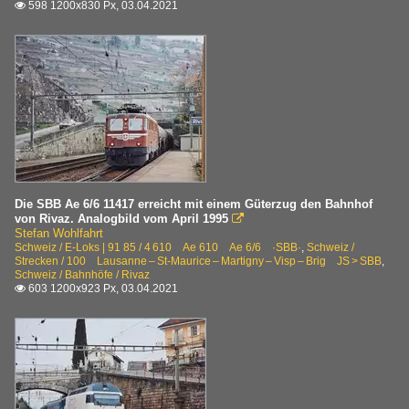
598 1200x830 Px, 03.04.2021

Die SBB Ae 6/6 11417 erreicht mit einem Güterzug den Bahnhof
von Rivaz. Analogbild vom April 1995

Stefan Wohlfahrt
Schweiz / E-Loks | 91 85 / 4 610 Ae 610 Ae 6/6 ·SBB·
,
Schweiz /
Strecken / 100 Lausanne – St-Maurice – Martigny – Visp – Brig JS > SBB
,
Schweiz / Bahnhöfe / Rivaz
603 1200x923 Px, 03.04.2021
