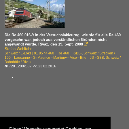
Die Re 460 016-9 in der Versuchslakieurng, wie sie für alle Re 460
vorgesehn war, jedoch aus verständlichen Gründen nicht
angewandt wurde. Rivaz, den 19. Sept. 2008

Stefan Wohlfahrt
Schweiz / E-Loks | 91 85 / 4 460 Re 460 ·SBB·
,
Schweiz / Strecken /
100 Lausanne – St-Maurice – Martigny – Visp – Brig JS > SBB
,
Schweiz /
Bahnhöfe / Rivaz
720 1200x687 Px, 23.02.2016
