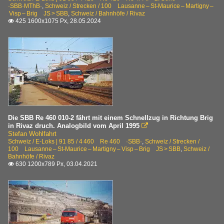
·SBB·MThB·
,
Schweiz / Strecken / 100 Lausanne – St-Maurice – Martigny –
Visp – Brig JS > SBB
,
Schweiz / Bahnhöfe / Rivaz
425 1600x1075 Px, 28.05.2024

Die SBB Re 460 010-2 fährt mit einem Schnellzug in Richtung Brig
in Rivaz druch. Analogbild vom April 1995

Stefan Wohlfahrt
Schweiz / E-Loks | 91 85 / 4 460 Re 460 ·SBB·
,
Schweiz / Strecken /
100 Lausanne – St-Maurice – Martigny – Visp – Brig JS > SBB
,
Schweiz /
Bahnhöfe / Rivaz
630 1200x789 Px, 03.04.2021
