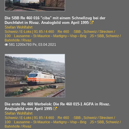
Die SBB Re 460 016 "ciba" mit einem Schnellzug bei der
Durchfahrt in Rivaz. Analogbild vom April 1995

Stefan Wohlfahrt
Schweiz / E-Loks | 91 85 / 4 460 Re 460 ·SBB·
,
Schweiz / Strecken /
100 Lausanne – St-Maurice – Martigny – Visp – Brig JS > SBB
,
Schweiz /
Bahnhöfe / Rivaz
581 1200x793 Px, 03.04.2021

Die erste Re 460 Werbelok: Die Re 460 015-1 AGFA in Rivaz.
Analogbild vom April 1995

Stefan Wohlfahrt
Schweiz / E-Loks | 91 85 / 4 460 Re 460 ·SBB·
,
Schweiz / Strecken /
100 Lausanne – St-Maurice – Martigny – Visp – Brig JS > SBB
,
Schweiz /
Bahnhöfe / Rivaz