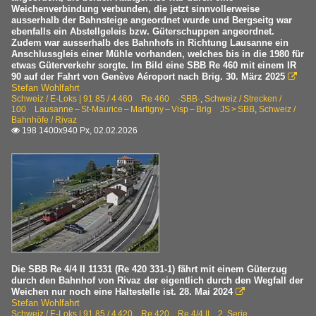
8 843 Am 843 ·SBB·Private·
Weichenverbindung verbunden, die jetzt sinnvollerweise
ausserhalb der Bahnsteige angeordnet wurde und Bergseitg war
2020
ebenfalls ein Abstellgeleis bzw. Güterschuppen angeordnet.
E-Loks | 91 85
Zudem war ausserhalb des Bahnhofs in Richtung Lausanne ein
2020
Anschlussgleis einer Mühle vorhanden, welches bis in die 1980 für
4 420 Re 420 Re 4/4 II 2. Serie ·SBB·MThB·
etwas Güterverkehr sorgte. Im Bild eine SBB Re 460 mit einem IR
2021
90 auf der Fahrt von Genève Aéroport nach Brig. 30. März 2025

4 460 Re 460 ·SBB·
Stefan Wohlfahrt
2024
4 610 Ae 610 Ae 6/6 ·SBB·
Schweiz / E-Loks | 91 85 / 4 460 Re 460 ·SBB·
,
Schweiz / Strecken /
2025
100 Lausanne – St-Maurice – Martigny – Visp – Brig JS > SBB
,
Schweiz /
Bahnhöfe / Rivaz
198 1400x940 Px, 02.02.2026
Strecken

100 Lausanne – St-Maurice – Martigny – Visp – Brig JS 
Triebzüge | 94 85
0 511 RABe 511 ·SBB· Kiss RVD
Triebzüge | ältere Bauart
ETR 470 ·SBB· Cisalpino
Die SBB Re 4/4 II 11331 (Re 420 331-1) fährt mit einem Güterzug
durch den Bahnhof von Rivaz der eigentlich durch den Wegfall der
Weichen nur noch eine Haltestelle ist. 28. Mai 2024

Stefan Wohlfahrt
Schweiz / E-Loks | 91 85 / 4 420 Re 420 Re 4/4 II 2. Serie