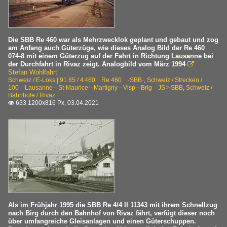
Die SBB Re 460 war als Mehrzwecklok geplant und gebaut und zog
am Anfang auch Güterzüge, wie dieses Analog Bild der Re 460
074-8 mit einem Güterzug auf der Fahrt in Richtung Lausanne bei
der Durchfahrt in Rivaz zeigt. Analogbild vom März 1994

Stefan Wohlfahrt
Schweiz / E-Loks | 91 85 / 4 460 Re 460 ·SBB·
,
Schweiz / Strecken /
100 Lausanne – St-Maurice – Martigny – Visp – Brig JS > SBB
,
Schweiz /
Bahnhöfe / Rivaz
633 1200x816 Px, 03.04.2021

Als im Frühjahr 1995 die SBB Re 4/4 II 11343 mit ihrem Schnellzug
nach Birg durch den Bahnhof von Rivaz fährt, verfügt dieser noch
über umfangreiche Gleisanlagen und einen Güterschuppen.