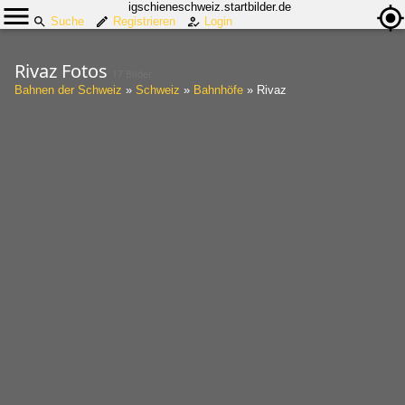
igschieneschweiz.startbilder.de
Suche
Registrieren
Login
Rivaz Fotos
17 Bilder
Bahnen der Schweiz
»
Schweiz
»
Bahnhöfe
»
Rivaz