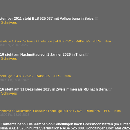
tember 2011 steht BLS 525 037 mit Vollwerbung in Spiez.

Schrijvers
ahnhöfe / Spiez
,
Schweiz / Triebzüge | 94 85 / 7 525 RABe 525 ·BLS· Nina
831 Px, 26.07.2026
16 steht am Nachmittag von 1 Jänner 2026 in Thun.

Schrijvers
Triebzüge | 94 85 / 7 525 RABe 525 ·BLS· Nina
x800 Px, 09.02.2026
16 steht am 31 Dezember 2025 in Zweisimmen als RB nach Bern.

Schrijvers
Bahnhöfe / Zweisimmen
,
Schweiz / Triebzüge | 94 85 / 7 525 RABe 525 ·BLS· Nina
x800 Px, 18.01.2026
 Emmentalbahn. Die Rampe von Konolfingen nach Grosshöchstetten (im Hintergr
e Nina RABe 525 hinunter, vermutlich RABe 525 008. Konolfingen Dorf, Mai 2025