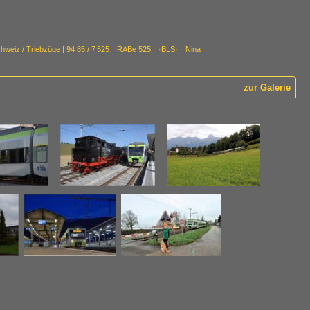
hweiz / Triebzüge | 94 85 / 7 525 RABe 525 ·BLS· Nina
zur Galerie