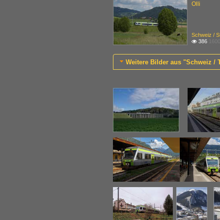
Olli
Schweiz / 
386
1600

Weitere Bilder aus "Schweiz /