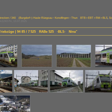
Strecken / 340 (Burgdorf–) Hasle-Rüegsau – Konolfingen – Thun BTB > EBT > RM > BLS
,
Sc
x1243 Px, 13.07.2025
 Triebzüge | 94 85 / 7 525 RABe 525 ·BLS· Nina"