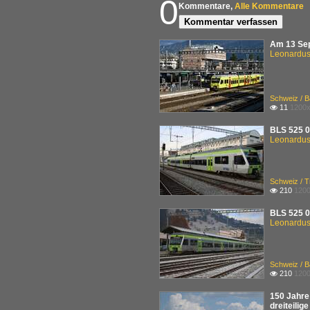
0
Kommentare,
Alle Kommentare
Kommentar verfassen
Am 13 Sep
Leonardus 
Schweiz / B
11
1200x

BLS 525 0
Leonardus 
Schweiz / 
210
1200

BLS 525 0
Leonardus 
Schweiz / 
210
1200

150 Jahre
dreiteilig