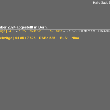
Hallo Gast, 
er 2024 abgestellt in Bern.
züge | 94 85
»
7 525 RABe 525 ·BLS· Nina
»
BLS 525 008 steht am 31 Deze
riebzüge | 94 85 / 7 525 RABe 525 ·BLS· Nina