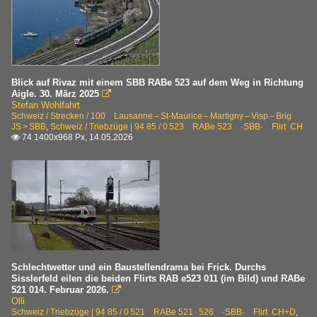
Blick auf Rivaz mit einem SBB RABe 523 auf dem Weg in Richtung
Aigle. 30. März 2025

Stefan Wohlfahrt
Schweiz / Strecken / 100 Lausanne – St-Maurice – Martigny – Visp – Brig
JS > SBB
,
Schweiz / Triebzüge | 94 85 / 0 523 RABe 523 ·SBB· Flirt CH
74 1400x968 Px, 14.05.2026

Schlechtwetter und ein Baustellendrama bei Frick. Durchs
Sisslerfeld eilen die beiden Flirts RAB e523 011 (im Bild) und RABe
521 014. Februar 2026.

Olli
Schweiz / Triebzüge | 94 85 / 0 521 RABe 521 · 526 ·SBB· Flirt CH+D
,