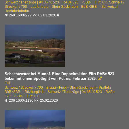
Schweiz / Triebzüge | 94 85 / 0 523 RABe 523 ·SBB· Flirt CH
,
Schweiz /
Strecken / 700 Laufenburg – Stein-Säckingen BöB>SBB ·Schweizer
Hochrheinbahn·
269 1600x977 Px, 02.03.2026


Schechtwetter bei Mumpf. Eine Doppeltraktion Flirt RABe 523
bekommt einen Spotlight von Petrus. Februar 2026.

Olli
Schweiz / Strecken / 700 Brugg – Frick – Stein-Säckingen – Pratteln
BöB>SBB ·Bözberglinie·
,
Schweiz / Triebzüge | 94 85 / 0 523 RABe
523 ·SBB· Flirt CH
236 1600x1130 Px, 25.02.2026
