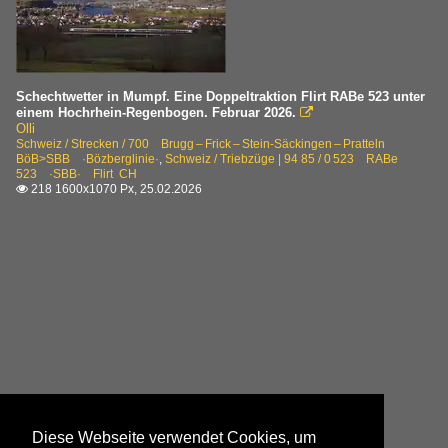
Schechtwetter in Mumpf. Eine Doppeltraktion Flirt RABe 523 unter
einem Hochrhein-Regenbogen. Februar 2026.

Olli
Schweiz / Strecken / 700 Brugg – Frick – Stein-Säckingen – Pratteln
BöB>SBB ·Bözberglinie·
,
Schweiz / Triebzüge | 94 85 / 0 523 RABe
523 ·SBB· Flirt CH
218 1600x1070 Px, 25.02.2026

Diese Webseite verwendet Cookies, um