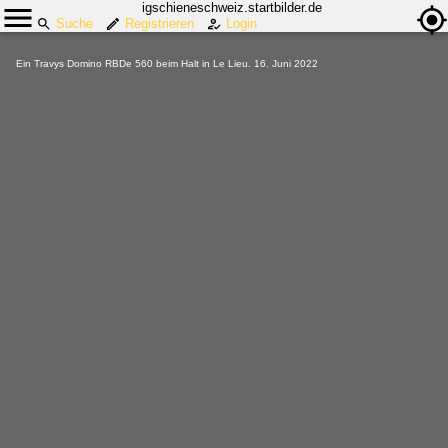
igschieneschweiz.startbilder.de
Suche
Registrieren
Login
Ein Travys Domino RBDe 560 beim Halt in Le Lieu. 16. Juni 2022