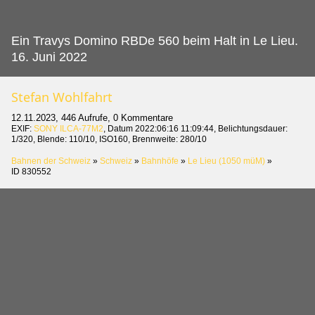
Ein Travys Domino RBDe 560 beim Halt in Le Lieu.
16. Juni 2022
Stefan Wohlfahrt
12.11.2023, 446 Aufrufe, 0 Kommentare
EXIF:
SONY ILCA-77M2
, Datum 2022:06:16 11:09:44, Belichtungsdauer:
1/320, Blende: 110/10, ISO160, Brennweite: 280/10
Bahnen der Schweiz
»
Schweiz
»
Bahnhöfe
»
Le Lieu (1050 müM)
»
ID 830552