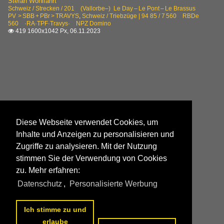
Stefan Wohlfahrt
Schweiz / Strecken / 201 (Vallorbe–) Le Day – Le Pont – Le Brassus
PV > SBB + PBr > TRAVYS
,
Schweiz / Triebzüge | 94 85 / 7 560 RBDe
560 ·RA·TPF·Travys· NPZ Domino
419 1600x1042 Px, 06.11.2023

Diese Webseite verwendet Cookies, um
Inhalte und Anzeigen zu personalisieren und
Zugriffe zu analysieren. Mit der Nutzung
stimmen Sie der Verwendung von Cookies
zu. Mehr erfahren:
Datenschutz
,
Personalisierte Werbung
Ich stimme zu und
erlaube