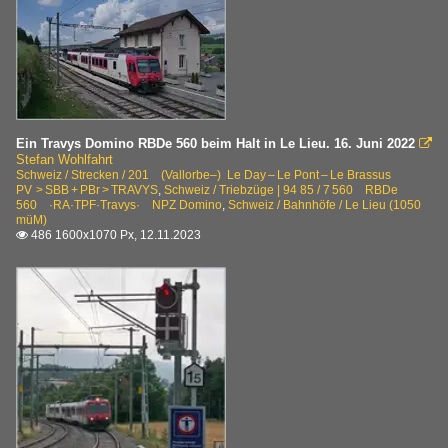
Ein Travys Domino RBDe 560 beim Halt in Le Lieu. 16. Juni 2022

Stefan Wohlfahrt
Schweiz / Strecken / 201 (Vallorbe–) Le Day – Le Pont – Le Brassus
PV > SBB + PBr > TRAVYS
,
Schweiz / Triebzüge | 94 85 / 7 560 RBDe
560 ·RA·TPF·Travys· NPZ Domino
,
Schweiz / Bahnhöfe / Le Lieu (1050
müM)
486 1600x1070 Px, 12.11.2023
