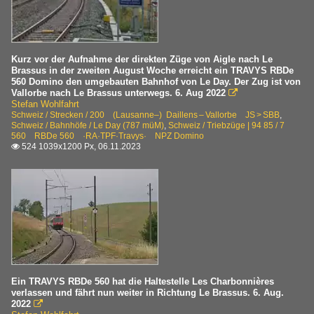
Kurz vor der Aufnahme der direkten Züge von Aigle nach Le
Brassus in der zweiten August Woche erreicht ein TRAVYS RBDe
560 Domino den umgebauten Bahnhof von Le Day. Der Zug ist von
Vallorbe nach Le Brassus unterwegs. 6. Aug 2022

Stefan Wohlfahrt
Schweiz / Strecken / 200 (Lausanne–) Daillens – Vallorbe JS > SBB
,
Schweiz / Bahnhöfe / Le Day (787 müM)
,
Schweiz / Triebzüge | 94 85 / 7
560 RBDe 560 ·RA·TPF·Travys· NPZ Domino
524 1039x1200 Px, 06.11.2023

Ein TRAVYS RBDe 560 hat die Haltestelle Les Charbonnières
verlassen und fährt nun weiter in Richtung Le Brassus. 6. Aug.
2022
