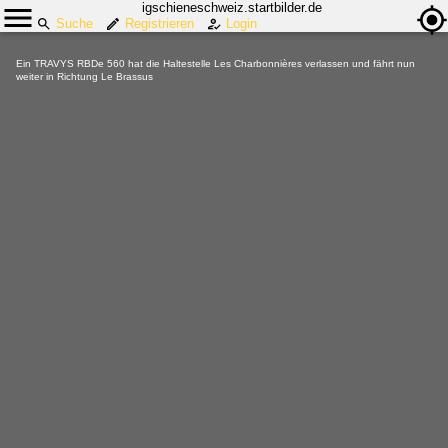
igschieneschweiz.startbilder.de
Suche
Registrieren
Login
Ein TRAVYS RBDe 560 hat die Haltestelle Les Charbonnières verlassen und fährt nun
weiter in Richtung Le Brassus