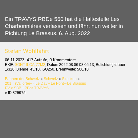
Ein TRAVYS RBDe 560 hat die Haltestelle Les
Charbonnières verlassen und fährt nun weiter in
Richtung Le Brassus.
6. Aug. 2022
Stefan Wohlfahrt
06.11.2023, 417 Aufrufe, 0 Kommentare
EXIF:
SONY ILCA-77M2
, Datum 2022:08:06 08:05:13, Belichtungsdauer:
1/320, Blende: 45/10, ISO250, Brennweite: 500/10
Bahnen der Schweiz
»
Schweiz
»
Strecken
»
201 (Vallorbe–) Le Day – Le Pont – Le Brassus
PV > SBB + PBr > TRAVYS
»
ID 829975