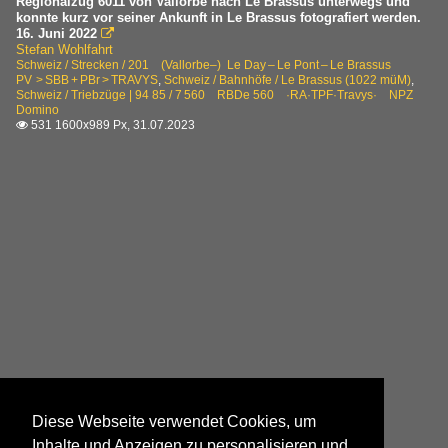
Regionalzug 6011 von Vallorbe nach Le Brassus unterwegs und
konnte kurz vor seiner Ankunft in Le Brassus fotografiert werden.
16. Juni 2022

Stefan Wohlfahrt
Schweiz / Strecken / 201 (Vallorbe–) Le Day – Le Pont – Le Brassus
PV > SBB + PBr > TRAVYS
,
Schweiz / Bahnhöfe / Le Brassus (1022 müM)
,
Schweiz / Triebzüge | 94 85 / 7 560 RBDe 560 ·RA·TPF·Travys· NPZ
Domino
531 1600x989 Px, 31.07.2023

Diese Webseite verwendet Cookies, um
Inhalte und Anzeigen zu personalisieren und