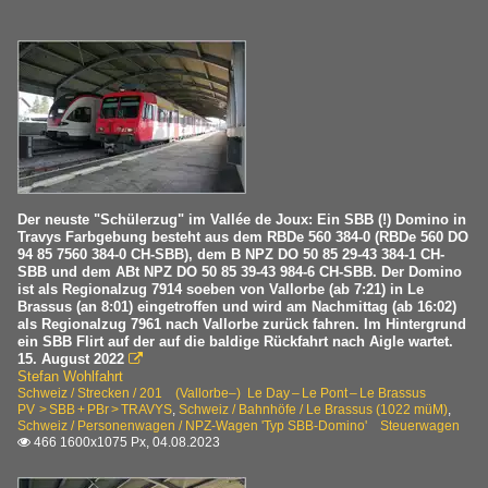
Der neuste "Schülerzug" im Vallée de Joux: Ein SBB (!) Domino in
Travys Farbgebung besteht aus dem RBDe 560 384-0 (RBDe 560 DO
94 85 7560 384-0 CH-SBB), dem B NPZ DO 50 85 29-43 384-1 CH-
SBB und dem ABt NPZ DO 50 85 39-43 984-6 CH-SBB. Der Domino
ist als Regionalzug 7914 soeben von Vallorbe (ab 7:21) in Le
Brassus (an 8:01) eingetroffen und wird am Nachmittag (ab 16:02)
als Regionalzug 7961 nach Vallorbe zurück fahren. Im Hintergrund
ein SBB Flirt auf der auf die baldige Rückfahrt nach Aigle wartet.
15. August 2022

Stefan Wohlfahrt
Schweiz / Strecken / 201 (Vallorbe–) Le Day – Le Pont – Le Brassus
PV > SBB + PBr > TRAVYS
,
Schweiz / Bahnhöfe / Le Brassus (1022 müM)
,
Schweiz / Personenwagen / NPZ-Wagen 'Typ SBB-Domino' Steuerwagen
466 1600x1075 Px, 04.08.2023
