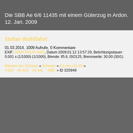
Die SBB Ae 6/6 11435 mit einem Güterzug in Ardon.
12. Jan. 2009
Stefan Wohlfahrt
01.03.2014, 1009 Aufrufe, 0 Kommentare
EXIF:
SONY DSLR-A350
, Datum 2009:01:12 13:57:29, Belichtungsdauer:
0.001 s (1/1000) (1/1000), Blende: f/5.6, ISO125, Brennweite: 30.00 (30/1)
Bahnen der Schweiz
»
Schweiz
»
E-Loks | 91 85
»
4 610 Ae 610 Ae 6/6 ·SBB·
»
ID 325949