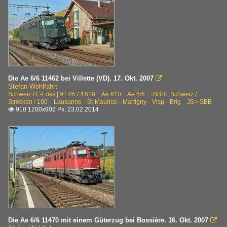
Die Ae 6/6 11462 bei Villette (VD). 17. Okt. 2007

Stefan Wohlfahrt
Schweiz / E-Loks | 91 85 / 4 610 Ae 610 Ae 6/6 ·SBB·
,
Schweiz /
Strecken / 100 Lausanne – St-Maurice – Martigny – Visp – Brig JS > SBB
910 1200x902 Px, 23.02.2014

Die Ae 6/6 11470 mit einem Güterzug bei Bossière. 16. Okt. 2007
