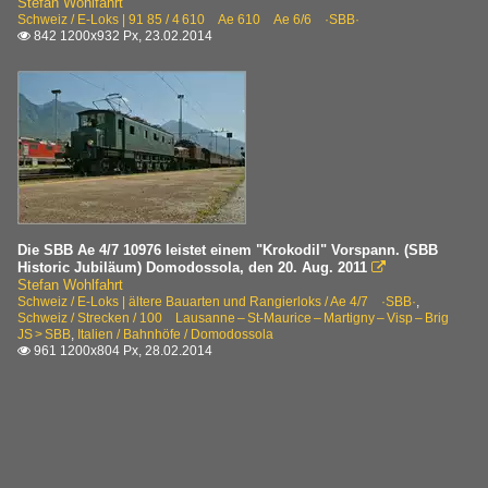
Stefan Wohlfahrt
Schweiz / E-Loks | 91 85 / 4 610 Ae 610 Ae 6/6 ·SBB·
842 1200x932 Px, 23.02.2014

Die SBB Ae 4/7 10976 leistet einem "Krokodil" Vorspann. (SBB
Historic Jubiläum) Domodossola, den 20. Aug. 2011

Stefan Wohlfahrt
Schweiz / E-Loks | ältere Bauarten und Rangierloks / Ae 4/7 ·SBB·
,
Schweiz / Strecken / 100 Lausanne – St-Maurice – Martigny – Visp – Brig
JS > SBB
,
Italien / Bahnhöfe / Domodossola
961 1200x804 Px, 28.02.2014
