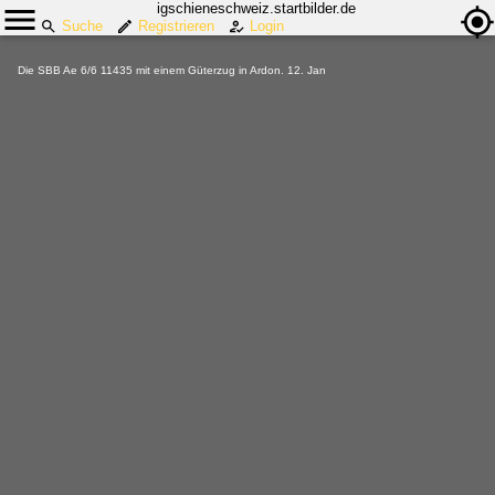
igschieneschweiz.startbilder.de
Suche
Registrieren
Login
Die SBB Ae 6/6 11435 mit einem Güterzug in Ardon. 12. Jan