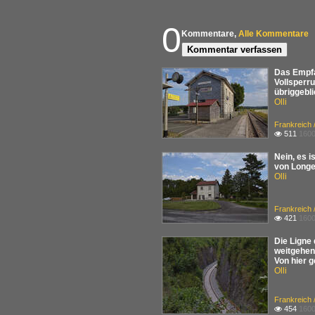
0
Kommentare,
Alle Kommentare
Kommentar verfassen
Das Empfa
Vollsperr
übriggebl
Olli
Frankreich 
511
1600

Nein, es 
von Longe
Olli
Frankreich 
421
1600

Die Ligne
weitgehend
Von hier 
Olli
Frankreich 
454
1600
