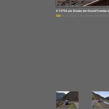
X 73754 am Doubs bei Grand’Combe-Ch
Olli
04.04.2018, 778 Aufrufe, 0 Kommen