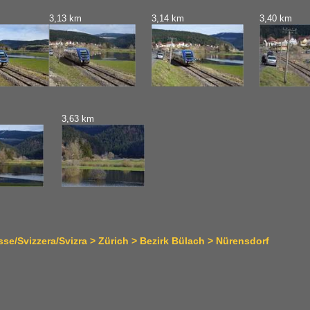
3,13 km
3,14 km
3,40 km
3,63 km
se/Svizzera/Svizra > Zürich > Bezirk Bülach > Nürensdorf