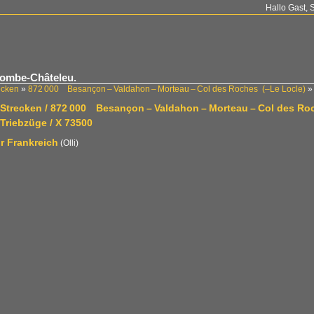
Hallo Gast, 
ombe-Châteleu.
ecken
»
872 000 Besançon – Valdahon – Morteau – Col des Roches (–Le Locle)
/ Strecken / 872 000 Besançon – Valdahon – Morteau – Col des Ro
 Triebzüge / X 73500
r Frankreich
(Olli)