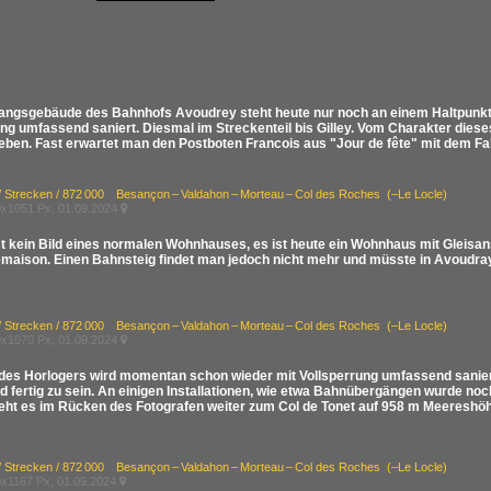
ngsgebäude des Bahnhofs Avoudrey steht heute nur noch an einem Haltpunkt.
ung umfassend saniert. Diesmal im Streckenteil bis Gilley. Vom Charakter dies
ieben. Fast erwartet man den Postboten Francois aus "Jour de fête" mit dem F
/ Strecken / 872 000 Besançon – Valdahon – Morteau – Col des Roches (–Le Locle)
x1051 Px, 01.09.2024

ist kein Bild eines normalen Wohnhauses, es ist heute ein Wohnhaus mit Gleis
maison. Einen Bahnsteig findet man jedoch nicht mehr und müsste in Avoudray 
/ Strecken / 872 000 Besançon – Valdahon – Morteau – Col des Roches (–Le Locle)
x1070 Px, 01.09.2024

 des Horlogers wird momentan schon wieder mit Vollsperrung umfassend saniert.
 fertig zu sein. An einigen Installationen, wie etwa Bahnübergängen wurde noch
geht es im Rücken des Fotografen weiter zum Col de Tonet auf 958 m Meereshö
/ Strecken / 872 000 Besançon – Valdahon – Morteau – Col des Roches (–Le Locle)
x1167 Px, 01.09.2024
