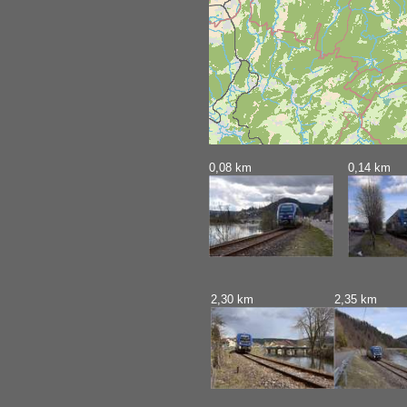
0,08 km
0,14 km
2,30 km
2,35 km