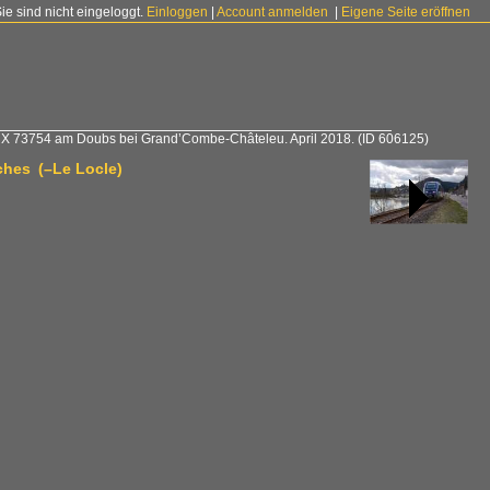
Sie sind nicht eingeloggt.
Einloggen
|
Account anmelden
|
Eigene Seite eröffnen
»
X 73754 am Doubs bei Grand’Combe-Châteleu. April 2018.
(ID 606125)
ches (–Le Locle)