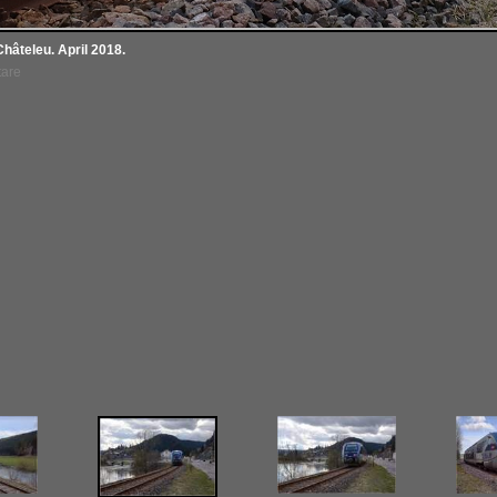
âteleu. April 2018.
tare