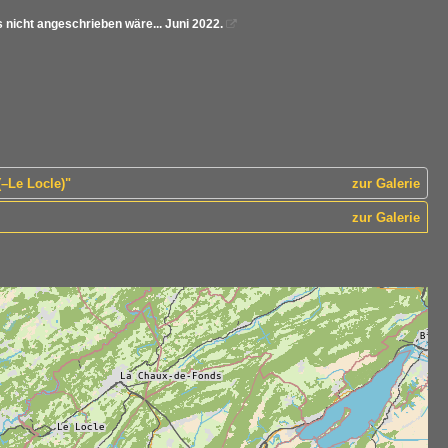
 nicht angeschrieben wäre... Juni 2022.

(–Le Locle)"
zur Galerie
zur Galerie