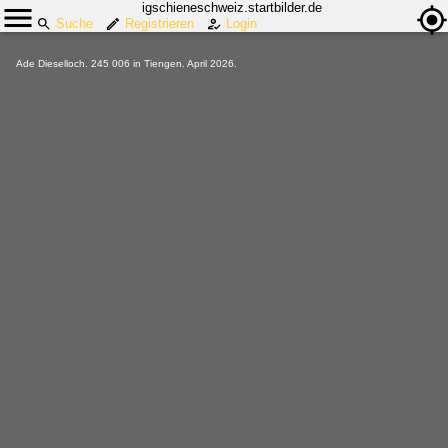
igschieneschweiz.startbilder.de
Suche
Registrieren
Login
Ade Dieselloch. 245 006 in Tiengen. April 2026.