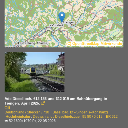
(C) OpenStreetMap-Mitwirkende
Ade Dieselloch. 612 136 und 612 019 am Bahnübergang in
Tiengen. April 2026.

Olli
Deutschland / Strecken / 730 Basel bad. Bf – Singen (–Konstanz)
·Hochrheinbahn·
,
Deutschland / Dieseltriebzüge | 95 80 / 0 612 BR 612
52 1600x1070 Px, 22.05.2026
