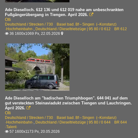
Ade Dieselloch. 612 136 und 612 019 nahe am unbeschrankten
Fußgängerübergang in Tiengen. April 2026.

Olli
Deutschland / Strecken / 730 Basel bad. Bf – Singen (–Konstanz)
·Hochrheinbahn·
,
Deutschland / Dieseltriebzüge | 95 80 / 0 612 BR 612
36 1600x1069 Px, 22.05.2026


Ade Dieselloch am "badischen Triumphbogen". 644 041 auf dem
gut versteckten Steinaviadukt zwischen Tiengen und Lauchringen.
April 2026.

Olli
Deutschland / Strecken / 730 Basel bad. Bf – Singen (–Konstanz)
·Hochrheinbahn·
,
Deutschland / Dieseltriebzüge | 95 80 / 0 644 BR 644
·Talent·
57 1600x1173 Px, 20.05.2026
