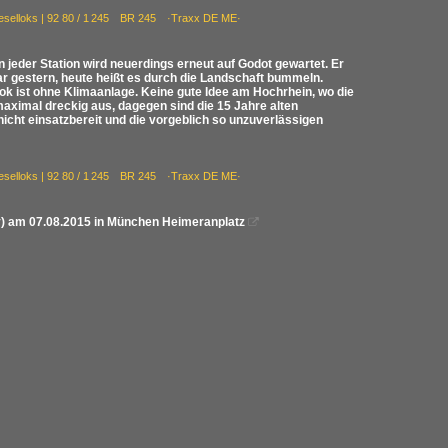
ieselloks | 92 80 / 1 245 BR 245 ·Traxx DE ME·
jeder Station wird neuerdings erneut auf Godot gewartet. Er
r gestern, heute heißt es durch die Landschaft bummeln.
 ist ohne Klimaanlage. Keine gute Idee am Hochrhein, wo die
aximal dreckig aus, dagegen sind die 15 Jahre alten
icht einsatzbereit und die vorgeblich so unzuverlässigen
ieselloks | 92 80 / 1 245 BR 245 ·Traxx DE ME·
y) am 07.08.2015 in München Heimeranplatz
