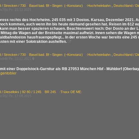
d / Strecken / 730 Basel bad. Bf – Singen (–Konstanz) ·Hochrheinbahn·
,
Deutschland / D
x784 Px, 23.12.2021
ress rechts des Hochrheins. 245 035 mit 3 Dostos. Karsau, Dezember 2021. An 
 noch kommen, auch wenn ihn bis heute niemand gesehen hat. Reisen im 612 wa
kann man besser spazieren schauen. Beachtenswert noch: Der Dosto an der Lok
Mittag die Wagen auf der Breitseite maximal aufheizt. Innen sehen die Wagen m
ldbahndostos hausfrauengepflegt... In der ersten Woche war bereits eine 245 n
sten mit einer Solotraktion aushelfen.

d / Strecken / 730 Basel bad. Bf – Singen (–Konstanz) ·Hochrheinbahn·
,
Deutschland / D
x846 Px, 23.12.2021

 mit einer Doppelstock-Garnitur als RB 27053 München Hbf - Mühldorf (Oberba
gentobler
d / Dieselloks | 92 80 / 1 245 BR 245 ·Traxx DE ME·
x782 Px, 17.08.2015