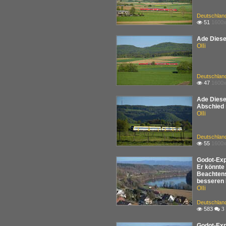
Deutschlan
51
1600x

Ade Diesel
Olli
Deutschlan
47
1600x

Ade Diese
Abschied m
Olli
Deutschlan
55
1600x

Godot-Exp
Er könnte
Beachtens
besseren 
Olli
Deutschlan
583

 3
Godot-Exp