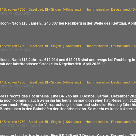
d / Strecken / 730 Basel bad. Bf – Singen (–Konstanz) ·Hochrheinbahn·
,
Deutschland / D
1041 Px, 12.05.2026
loch - Nach 113 Jahren... 245 007 bei Rechberg in der Weite des Klettgau. April
d / Strecken / 730 Basel bad. Bf – Singen (–Konstanz) ·Hochrheinbahn·
,
Deutschland / D
1046 Px, 12.05.2026
lloch - Nach 113 Jahren... 612 014 und 612 015 sind unterwegs bei Rechberg in
it der fahrdrahtlosen Strecke im Regelbetrieb. April 2026.

d / Strecken / 730 Basel bad. Bf – Singen (–Konstanz) ·Hochrheinbahn·
,
Deutschland / D
1041 Px, 12.05.2026

ress rechts des Hochrheins. Eine BR 245 mit 3 Dostos. Karsau, Dezember 2021.
 ja noch kommen, auch wenn ihn bis heute niemand gesehen hat. Reisen im 612 
wert noch: Entgegen der Versprechung leichter und schneller Einstieg fährt hie
Bordsteinen in den Bahnhöfen der Hochrheinbahn. So macht es keinen Untersch
d / Strecken / 730 Basel bad. Bf – Singen (–Konstanz) ·Hochrheinbahn·
,
Deutschland / D
1200x767 Px, 23.12.2021

ress rechts des Hochrheins. Eine BR 245 mit 3 Dostos. Karsau, Dezember 2021.