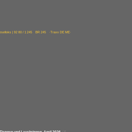
ieselloks | 92 80 / 1 245 BR 245 ·Traxx DE ME·