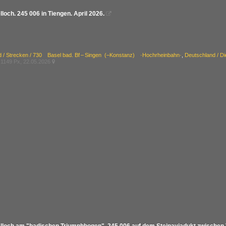
loch. 245 006 in Tiengen. April 2026.

d / Strecken / 730 Basel bad. Bf – Singen (–Konstanz) ·Hochrheinbahn·
,
Deutschland / D
1149 Px, 22.05.2026
