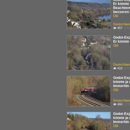
Er könnte
Beachtens
besseren 
Olli
Deutschlan
457
1200

Godot-Exp
Er könnte
Olli
Deutschlan
410
1200

Godot-Exp
könnte ja
Immerhin 
Olli
Deutschlan
466
1200

Godot-Exp
könnte ja
Immerhin 
Olli