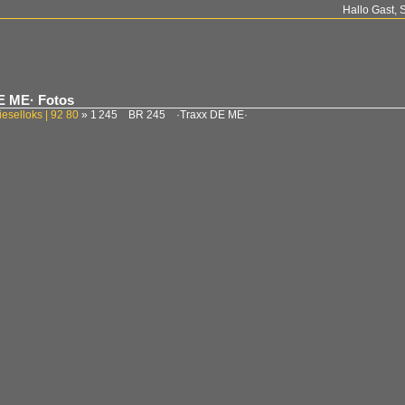
Hallo Gast, 
E ME· Fotos
ieselloks | 92 80
»
1 245 BR 245 ·Traxx DE ME·