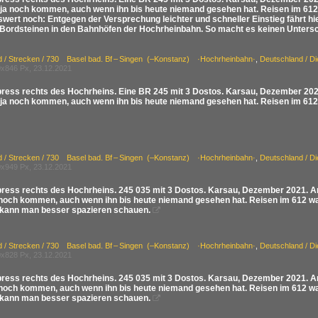
 ja noch kommen, auch wenn ihn bis heute niemand gesehen hat. Reisen im 612 
wert noch: Entgegen der Versprechung leichter und schneller Einstieg fährt hie
Bordsteinen in den Bahnhöfen der Hochrheinbahn. So macht es keinen Untersch
d / Strecken / 730 Basel bad. Bf – Singen (–Konstanz) ·Hochrheinbahn·
,
Deutschland / D
x846 Px, 23.12.2021
ress rechts des Hochrheins. Eine BR 245 mit 3 Dostos. Karsau, Dezember 2021.
 ja noch kommen, auch wenn ihn bis heute niemand gesehen hat. Reisen im 612
d / Strecken / 730 Basel bad. Bf – Singen (–Konstanz) ·Hochrheinbahn·
,
Deutschland / D
x949 Px, 23.12.2021
ress rechts des Hochrheins. 245 035 mit 3 Dostos. Karsau, Dezember 2021. An 
 noch kommen, auch wenn ihn bis heute niemand gesehen hat. Reisen im 612 wa
kann man besser spazieren schauen.

d / Strecken / 730 Basel bad. Bf – Singen (–Konstanz) ·Hochrheinbahn·
,
Deutschland / D
x828 Px, 23.12.2021
ress rechts des Hochrheins. 245 035 mit 3 Dostos. Karsau, Dezember 2021. An 
 noch kommen, auch wenn ihn bis heute niemand gesehen hat. Reisen im 612 wa
kann man besser spazieren schauen.
