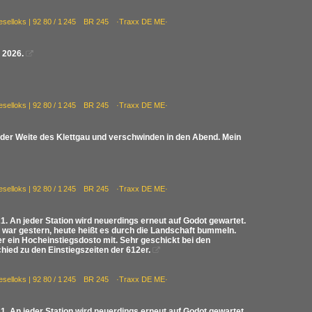
ieselloks | 92 80 / 1 245 BR 245 ·Traxx DE ME·
 2026.

ieselloks | 92 80 / 1 245 BR 245 ·Traxx DE ME·
 der Weite des Klettgau und verschwinden in den Abend. Mein
ieselloks | 92 80 / 1 245 BR 245 ·Traxx DE ME·
 An jeder Station wird neuerdings erneut auf Godot gewartet.
war gestern, heute heißt es durch die Landschaft bummeln.
r ein Hocheinstiegsdosto mit. Sehr geschickt bei den
ied zu den Einstiegszeiten der 612er.

ieselloks | 92 80 / 1 245 BR 245 ·Traxx DE ME·
 An jeder Station wird neuerdings erneut auf Godot gewartet.