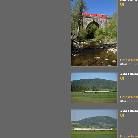
Ade Diese
Olli
Deutschlan
40
815x1

Ade Diesel
Olli
Deutschlan
42
1600x

Ade Diesel
Olli
Deutschlan