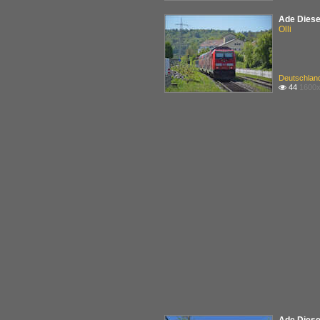
Ade Diesel
Olli
Deutschlan
44
1600x
