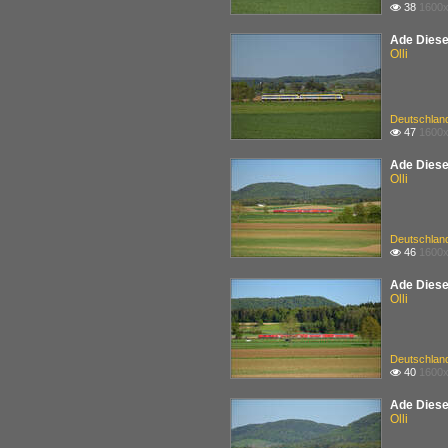
38
1600x

Ade Diesel
Olli
Deutschlan
47
1600x

Ade Diesel
Olli
Deutschlan
46
1600x

Ade Diesel
Olli
Deutschlan
40
1600x

Ade Diesel
Olli