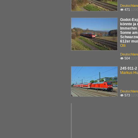
Deutschlan
471
1200

Godot-Exp
könnte ja
Immerhin 
Sonne am 
Schwarzwa
612er mus
Olli
Deutschlan
504
1200

245 011-2
Markus Hu
Deutschlan
573
1200
