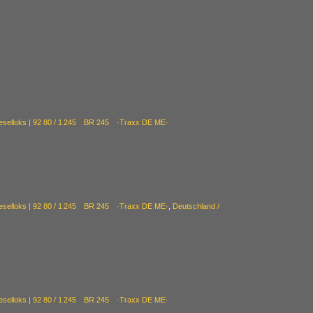
ieselloks | 92 80 / 1 245 BR 245 ·Traxx DE ME·
ieselloks | 92 80 / 1 245 BR 245 ·Traxx DE ME·
,
Deutschland /
ieselloks | 92 80 / 1 245 BR 245 ·Traxx DE ME·