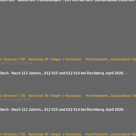
lloch am "badischen Triumphbogen". 245 006 auf dem Steinaviadukt zwischen T
d / Strecken / 730 Basel bad. Bf – Singen (–Konstanz) ·Hochrheinbahn·
,
Deutschland / D
200 Px, 20.05.2026

loch - Nach 113 Jahren... 612 015 und 612 014 bei Rechberg. April 2026.

d / Strecken / 730 Basel bad. Bf – Singen (–Konstanz) ·Hochrheinbahn·
,
Deutschland / D
1060 Px, 14.05.2026
loch - Nach 113 Jahren... 612 015 und 612 014 bei Rechberg. April 2026.

d / Strecken / 730 Basel bad. Bf – Singen (–Konstanz) ·Hochrheinbahn·
,
Deutschland / D