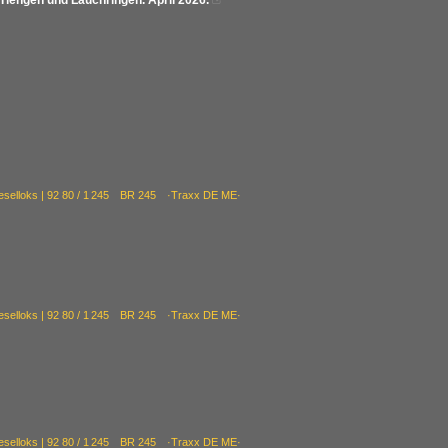
iengen und Lauchringen. April 2026.

ieselloks | 92 80 / 1 245 BR 245 ·Traxx DE ME·
ieselloks | 92 80 / 1 245 BR 245 ·Traxx DE ME·
ieselloks | 92 80 / 1 245 BR 245 ·Traxx DE ME·