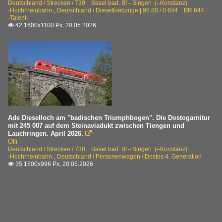
Deutschland / Strecken / 730 Basel bad. Bf – Singen (–Konstanz)
·Hochrheinbahn·
,
Deutschland / Dieseltriebzüge | 95 80 / 0 644 BR 644
·Talent·
42 1600x1100 Px, 20.05.2026

Ade Dieselloch am "badischen Triumphbogen". Die Dostogarnitur
mit 245 007 auf dem Steinaviadukt zwischen Tiengen und
Lauchringen. April 2026.

Olli
Deutschland / Strecken / 730 Basel bad. Bf – Singen (–Konstanz)
·Hochrheinbahn·
,
Deutschland / Personenwagen / Dostos 4. Generation
35 1600x996 Px, 20.05.2026
