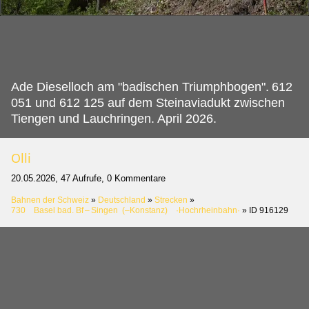
Ade Dieselloch am "badischen Triumphbogen".
612
051 und 612 125 auf dem Steinaviadukt zwischen
Tiengen und Lauchringen. April 2026.
Olli
20.05.2026, 47 Aufrufe, 0 Kommentare
Bahnen der Schweiz
»
Deutschland
»
Strecken
»
730 Basel bad. Bf – Singen (–Konstanz) ·Hochrheinbahn·
»
ID 916129