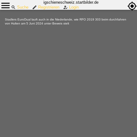
igschieneschweiz.startbilder.de
Suche
Registrieren
Login
Stadlers EuroDual lauft auch in die Niederlande, wie RFO 2019 303 beim durchfahren
von Hulten am 5 Juni 2024 unter Beweis stelt