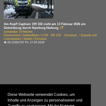
Am Kopf! Captrain 159 102 zieht am 13 Februar 2026 ein
Getreidezug durch Hamburg-Harburg.

Leonardus Schrijvers
Deutschland / Zweikraftloks / 2 159 BR 159 ·Eurodual·
,
~ Exporte und
Lizenzbauten / Stadler / Eurodual
29 1200x797 Px, 27.05.2026

Diese Webseite verwendet Cookies, um
Inhalte und Anzeigen zu personalisieren und
Zugriffe zu analysieren. Mit der Nutzung