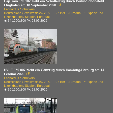
CapTrain 159 102 zieht ein Schötterzug durch Berlin-Schönefeld
Flughafen am 18 September 2020.

Leonardus Schrijvers
Deutschland / Zweikraftloks / 2 159 BR 159 ·Eurodual·
,
~ Exporte und
Lizenzbauten / Stadler / Eurodual
34 1200x800 Px, 28.05.2026

HVLE 159 007 zieht ein Ganzzug durch Hamburg-Harburg am 14
Februar 2026.

Leonardus Schrijvers
Deutschland / Zweikraftloks / 2 159 BR 159 ·Eurodual·
,
~ Exporte und
Lizenzbauten / Stadler / Eurodual
36 1200x800 Px, 28.05.2026
