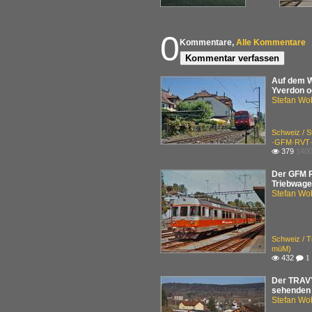
0
Kommentare,
Alle Kommentare
Kommentar verfassen
Auf dem W
Yverdon od
Stefan Woh
Schweiz / S
·GFM·RVT·T
379
1400

Der GFM R
Triebwage
Stefan Woh
Schweiz / 
müM)
432

 1
Der TRAVY
sehenden 
Stefan Woh