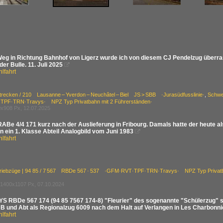
eg in Richtung Bahnhof von Ligerz wurde ich von diesem CJ Pendelzug überras
er Bulle. 11. Juli 2025

lfahrt
trecken / 210 Lausanne – Yverdon – Neuchâtel – Biel JS > SBB ·Jurasüdfusslinie·
,
Schwe
PF·TRN·Travys· NPZ Typ Privatbahn mit 2 Führerständen·
x908 Px, 12.07.2025
ABe 4/4 171 kurz nach der Auslieferung in Fribourg. Damals hatte der heute a
n ein 1. Klasse Abteil Analogbild vom Juni 1983

lfahrt
Triebzüge | 94 85 / 7 567 RBDe 567 · 537 ·GFM·RVT·TPF·TRN·Travys· NPZ Typ Privatba
1400x1107 Px, 07.10.2024
S RBDe 567 174 (94 85 7567 174-8) "Fleurier" des sogenannte "Schülerzug" sc
B und Abt als Regionalzug 6009 nach dem Halt auf Verlangen in Les Charbonniè
lfahrt