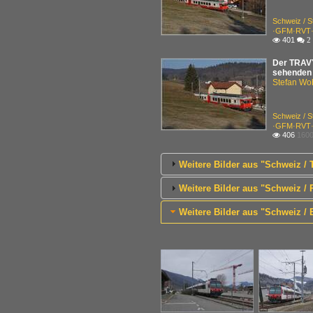
Schweiz / 
·GFM·RVT·T
401

 2
Der TRAVY
sehenden 
Stefan Woh
Schweiz / 
·GFM·RVT·T
406
1600

Weitere Bilder aus "Schweiz /
Weitere Bilder aus "Schweiz 
Weitere Bilder aus "Schweiz / 