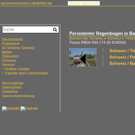
igschieneschweiz.startbilder.de
Forum
Impressum
Persistenter Regenbogen in Bal
Bahnen der Schweiz
»
Schweiz
»
Trieb
Deutschland
Travys RBDe 560 174
(ID 816004)
Frankreich
IG Schiene Schweiz
Schweiz / T
Italien
Österreich
Schweiz / P
Schweiz
Schweiz / Ba
Vereine
~ Andere Länder
~ Exporte und Lizenzbauten
Neuzugänge
Gemischtes
Zeitachse
Datenschutzerklärung