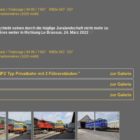
eiz / Triebzüge | 94 85 / 7 567 RBDe 567 · 537
Charbonnières (1025 müM)
hiebt seinen durch die hüglige Juralandschaft nicht mehr zu
ères weiter in Richtung Le Brassus. 24. März 2022

eiz / Triebzüge | 94 85 / 7 567 RBDe 567 · 537
Charbonnières (1025 müM)
PZ Typ Privatbahn mit 2 Führerständen·"
zur Galerie
zur Galerie
zur Galerie