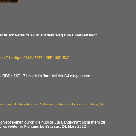
cht. Ich vermute er ist auf dem Weg zum Unterhalt nach
iz / Triebzüge | 94 85 / 7 567 RBDe 567 · 537
ls RBDe 567 171 noch im Jura bei der CJ eingesetzte
hn mit 2 Führerständen·
,
Schweiz / Bahnhöfe / Fribourg/Freiburg (628
hiebt seinen durch die hüglige Juralandschaft nicht mehr zu
res weiter in Richtung Le Brassus. 24. März 2022
