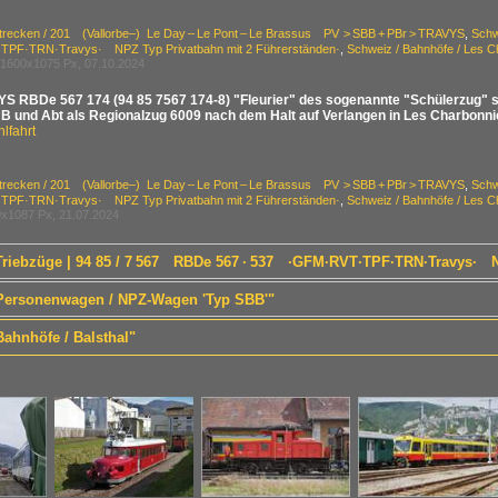
Strecken / 201 (Vallorbe–) Le Day – Le Pont – Le Brassus PV > SBB + PBr > TRAVYS
,
Schw
PF·TRN·Travys· NPZ Typ Privatbahn mit 2 Führerständen·
,
Schweiz / Bahnhöfe / Les 
1600x1075 Px, 07.10.2024
S RBDe 567 174 (94 85 7567 174-8) "Fleurier" des sogenannte "Schülerzug" sc
B und Abt als Regionalzug 6009 nach dem Halt auf Verlangen in Les Charbonni
lfahrt
Strecken / 201 (Vallorbe–) Le Day – Le Pont – Le Brassus PV > SBB + PBr > TRAVYS
,
Schw
PF·TRN·Travys· NPZ Typ Privatbahn mit 2 Führerständen·
,
Schweiz / Bahnhöfe / Les 
x1087 Px, 21.07.2024
 Triebzüge | 94 85 / 7 567 RBDe 567 · 537 ·GFM·RVT·TPF·TRN·Travys· N
/ Personenwagen / NPZ-Wagen 'Typ SBB'"
Bahnhöfe / Balsthal"