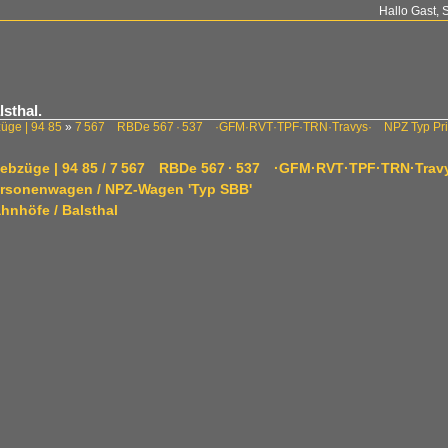
Hallo Gast, 
sthal.
züge | 94 85
»
7 567 RBDe 567 · 537 ·GFM·RVT·TPF·TRN·Travys· NPZ Typ Priva
riebzüge | 94 85 / 7 567 RBDe 567 · 537 ·GFM·RVT·TPF·TRN·Trav
ersonenwagen / NPZ-Wagen 'Typ SBB'
hnhöfe / Balsthal