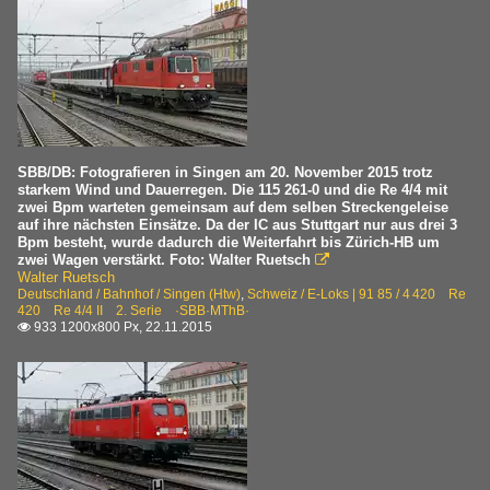
SBB/DB: Fotografieren in Singen am 20. November 2015 trotz
starkem Wind und Dauerregen. Die 115 261-0 und die Re 4/4 mit
zwei Bpm warteten gemeinsam auf dem selben Streckengeleise
auf ihre nächsten Einsätze. Da der IC aus Stuttgart nur aus drei 3
Bpm besteht, wurde dadurch die Weiterfahrt bis Zürich-HB um
zwei Wagen verstärkt. Foto: Walter Ruetsch

Walter Ruetsch
Deutschland / Bahnhof / Singen (Htw)
,
Schweiz / E-Loks | 91 85 / 4 420 Re
420 Re 4/4 II 2. Serie ·SBB·MThB·
933 1200x800 Px, 22.11.2015
