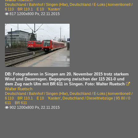
Deutschland / Bahnhof / Singen (Htw)
,
Deutschland / E-Loks | konventionell /
6 110 BR 110.1 E 10 'Kasten'
817 1200x800 Px, 22.11.2015

DB: Fotografieren in Singen am 20. November 2015 trotz starkem
Wind und Dauerregen. Begegnung zwischen der 115 261-0 und
dem Zug nach Ulm mit BR 611 in Singen. Foto: Walter Ruetsch

Walter Ruetsch
Deutschland / Bahnhof / Singen (Htw)
,
Deutschland / E-Loks | konventionell /
6 110 BR 110.1 E 10 'Kasten'
,
Deutschland / Dieseltriebzüge | 95 80 / 0
611 BR 611
902 1200x800 Px, 22.11.2015
