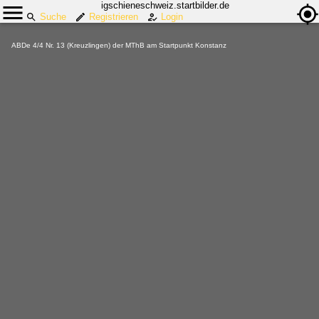
igschieneschweiz.startbilder.de
Suche
Registrieren
Login
ABDe 4/4 Nr. 13 (Kreuzlingen) der MThB am Startpunkt Konstanz