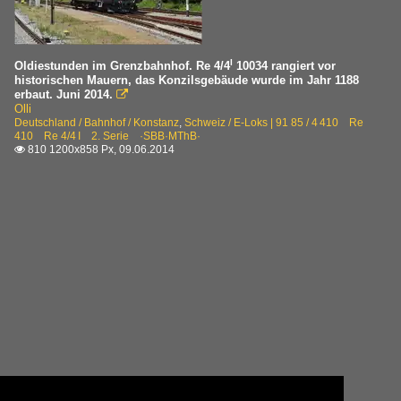
I
Oldiestunden im Grenzbahnhof. Re 4/4
10034 rangiert vor
historischen Mauern, das Konzilsgebäude wurde im Jahr 1188
erbaut. Juni 2014.

Olli
Deutschland / Bahnhof / Konstanz
,
Schweiz / E-Loks | 91 85 / 4 410 Re
410 Re 4/4 I 2. Serie ·SBB·MThB·
810 1200x858 Px, 09.06.2014
