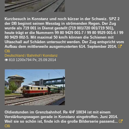
Kurzbesuch in Konstanz und noch kürzer in der Schweiz. SPZ 2
der DB beginnt seinen Messtag in strömenden Regen. Der Zug
wurde als 719 001 in Dienst gestellt (719 001/720 001/719 501),
heute trägt er die Nummern 99 80 9429 001-7 / 99 80 9529 001-6 / 99
80 9429 002-5. Mit maximal 50 km/h können die Schienen mit
Ultaschall auf Schäden untersucht werden. Der Zug entspricht vom
Aufbau dem mittlerweile ausgemusterten 614. September 2014.

Olli
Deutschland / Bahnhof / Konstanz
810 1200x794 Px, 25.09.2014

I
Oldiestunden im Grenzbahnhof. Re 4/4
10034 ist mit einem
Verstärkungswagen gerade in Konstanz eingetroffen. Juni 2014.
Weil sie so schön ist, finde ich die große Bilderserie passend...

Olli