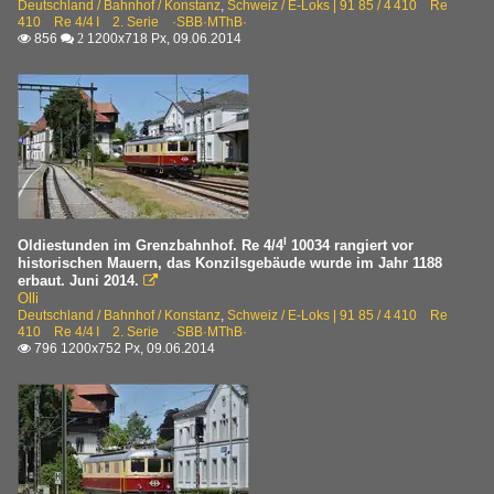
Deutschland / Bahnhof / Konstanz
,
Schweiz / E-Loks | 91 85 / 4 410 Re
410 Re 4/4 I 2. Serie ·SBB·MThB·
856
1200x718 Px, 09.06.2014

 2
I
Oldiestunden im Grenzbahnhof. Re 4/4
10034 rangiert vor
historischen Mauern, das Konzilsgebäude wurde im Jahr 1188
erbaut. Juni 2014.

Olli
Deutschland / Bahnhof / Konstanz
,
Schweiz / E-Loks | 91 85 / 4 410 Re
410 Re 4/4 I 2. Serie ·SBB·MThB·
796 1200x752 Px, 09.06.2014
