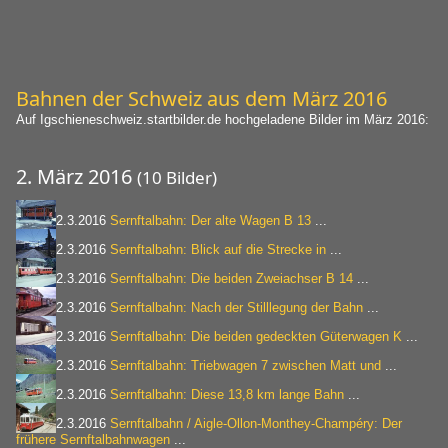
Bahnen der Schweiz aus dem März 2016
Auf Igschieneschweiz.startbilder.de hochgeladene Bilder im März 2016:
2. März 2016
(10 Bilder)
2.3.2016
Sernftalbahn: Der alte Wagen B 13
...
2.3.2016
Sernftalbahn: Blick auf die Strecke in
...
2.3.2016
Sernftalbahn: Die beiden Zweiachser B 14
...
2.3.2016
Sernftalbahn: Nach der Stilllegung der Bahn
...
2.3.2016
Sernftalbahn: Die beiden gedeckten Güterwagen K
...
2.3.2016
Sernftalbahn: Triebwagen 7 zwischen Matt und
...
2.3.2016
Sernftalbahn: Diese 13,8 km lange Bahn
...
2.3.2016
Sernftalbahn / Aigle-Ollon-Monthey-Champéry: Der
frühere Sernftalbahnwagen
...