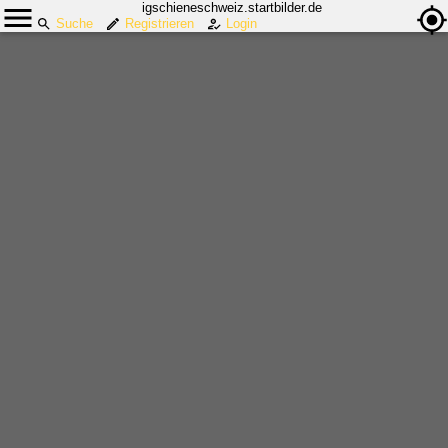
igschieneschweiz.startbilder.de
Suche
Registrieren
Login