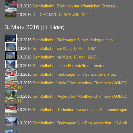
2.3.2016
Sernftalbahn: Blick von der öffentlichen Strasse
...
2.3.2016
Der CEV MVR GTW SURF (Série
...
3. März 2016
(11 Bilder)
3.3.2016
Sernftalbahn, Triebwagen 6 im Aufstieg durchs
...
3.3.2016
Sernftalbahn, bei Wart, 13.April 1967.
...
3.3.2016
Sernftalbahn, bei Wart, 13.April 1967.
...
3.3.2016
Sernftalbahn, kleine Haltestelle mitten in der
...
3.3.2016
Sernftalbahn, Triebwagen 6 in Schwanden. Trotz
...
3.3.2016
Sernftalbahn / Aigle-Ollon-Monthey-Champéry (AOMC):
AOMC 112,
...
3.3.2016
Sernftalbahn / Aigle-Ollon-Monthey-Champéry (AOMC):
AOMC 113,
...
3.3.2016
Sernftalbahn, die beiden zweiachsigen Personenwagen
14
...
3.3.2016
Sernftalbahn, Triebwagen 6 in Engi-Vorderdorf, 13.April
...