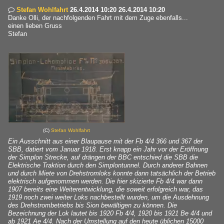
Stefan Wohlfahrt
26.4.2014 10:20 26.4.2014 10:20

Danke Olli, der nachfolgenden Fahrt mit dem Zuge ebenfalls...
einen lieben Gruss
Stefan
(C)
Stefan Wohlfahrt
Ein Ausschnitt aus einer Blaupause mit der Fb 4/4 366 und 367 der
SBB, datiert vom Januar 1918. Erst knapp ein Jahr vor der Eröffnung
der Simplon Strecke, auf drängen der BBC entschied die SBB die
Elektrische Traktion durch den Simplontunnel. Durch anderer Bahnen
und durch Miete von Drehstromloks konnte dann tatsächlich der Betrieb
elektrisch aufgenommen werden. Die hier skizierte Fb 4/4 war dann
1907 bereits eine Weiterentwicklung, die soweit erfolgreich war, das
1919 noch zwei weiter Loks nachbestellt wurden, um die Ausdehnung
des Drehstrombetriebs bis Sion bewältigen zu können. Die
Bezeichnung der Lok lautet bis 1920 Fb 4/4, 1920 bis 1921 Be 4/4 und
ab 1921 Ae 4/4. Nach der Umstellung auf den heute üblichen 15000