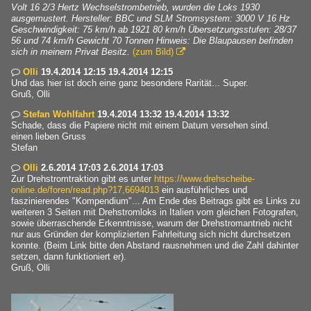
Volt 16 2/3 Hertz Wechselstrombetrieb, wurden die Loks 1930
ausgemustert. Hersteller: BBC und SLM Stromsystem: 3000 V 16 Hz
Geschwindigkeit: 75 km/h ab 1921 80 km/h Übersetzungsstufen: 28/37
56 und 74 km/h Gewicht 70 Tonnen Hinweis: Die Blaupausen befinden
sich in meinem Privat Besitz.
(zum Bild)

Olli
19.4.2014 12:15 19.4.2014 12:15

Und das hier ist doch eine ganz besondere Rarität... Super.
Gruß, Olli
Stefan Wohlfahrt
19.4.2014 13:32 19.4.2014 13:32

Schade, dass die Papiere nicht mit einem Datum versehen sind.
einen lieben Gruss
Stefan
Olli
2.6.2014 17:03 2.6.2014 17:03

Zur Drehstromtraktion gibt es unter
https://www.drehscheibe-
online.de/foren/read.php?17,6694013
ein ausführliches und
faszinierendes "Kompendium"... Am Ende des Beitrags gibt es Links zu
weiteren 3 Seiten mit Drehstromloks in Italien vom gleichen Fotografen,
sowie überraschende Erkenntnisse, warum der Drehstromantrieb nicht
nur aus Gründen der komplizierten Fahrleitung sich nicht durchsetzen
konnte. (Beim Link bitte den Abstand rausnehmen und die Zahl dahinter
setzen, dann funktioniert er).
Gruß, Olli