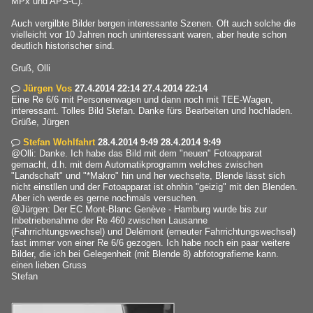
MPx und APS-C).
Auch vergilbte Bilder bergen interessante Szenen. Oft auch solche die
vielleicht vor 10 Jahren noch uninteressant waren, aber heute schon
deutlich historischer sind.
Gruß, Olli
Jürgen Vos
27.4.2014 22:14 27.4.2014 22:14

Eine Re 6/6 mit Personenwagen und dann noch mit TEE-Wagen,
interessant. Tolles Bild Stefan. Danke fürs Bearbeiten und hochladen.
Grüße, Jürgen
Stefan Wohlfahrt
28.4.2014 9:49 28.4.2014 9:49

@Olli: Danke. Ich habe das Bild mit dem "neuen" Fotoapparat
gemacht, d.h. mit dem Automatikprogramm welches zwischen
"Landschaft" und "*Makro" hin und her wechselte, Blende lässt sich
nicht einstllen und der Fotoapparat ist ohnhin "geizig" mit den Blenden.
Aber ich werde es gerne nochmals versuchen.
@Jürgen: Der EC Mont-Blanc Genève - Hamburg wurde bis zur
Inbetriebenahme der Re 460 zwischen Lausanne
(Fahrrichtungswechsel) und Delémont (erneuter Fahrrichtungswechsel)
fast immer von einer Re 6/6 gezogen. Ich habe noch ein paar weitere
Bilder, die ich bei Gelegenheit (mit Blende 8) abfotografierne kann.
einen lieben Gruss
Stefan