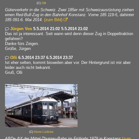
(C)
Olli
Güterverkehr in die Schweiz. Zwei 185er mit Schweizausrüstung ziehen
einen Red-Bull-Zug in den Bahnhof Konstanz. Vorne 185 119-5, dahinter
185 091-6. Mai 2014.
(zum Bild)

Jürgen Vos
5.5.2014 21:02 5.5.2014 21:02

Das ist ja interessant. Seit wann wird denn dieser Zug in Doppeltraktion
gefahren?
Danke fürs Zeigen.
Grüße, Jürgen
Olli
6.5.2014 23:37 6.5.2014 23:37

Ist eher selten, kommt bisweilen aber vor. Der Hintergrund ist mir aber
leider auch nicht bekannt.
Gruß, Olli
(C)
Horst Lüdicke
ABDe 4/4 der Mittel-Thurgau-Bahn im Frühjahr 1979 in Konstanz
(zum