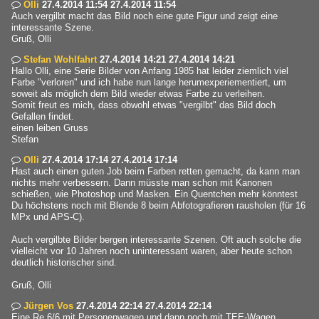
Olli
27.4.2014 11:54 27.4.2014 11:54

Auch vergilbt macht das Bild noch eine gute Figur und zeigt eine
interessante Szene.
Gruß, Olli
Stefan Wohlfahrt
27.4.2014 14:21 27.4.2014 14:21

Hallo Olli, eine Serie Bilder von Anfang 1985 hat leider ziemlich viel
Farbe "verloren" und ich habe nun lange herumexperiementiert, um
soweit als möglich dem Bild wieder etwas Farbe zu verleihen.
Somit freut es mich, dass obwohl etwas "vergilbt" das Bild doch
Gefallen findet.
einen leiben Gruss
Stefan
Olli
27.4.2014 17:14 27.4.2014 17:14

Hast auch einen guten Job beim Farben retten gemacht, da kann man
nichts mehr verbessern. Dann müsste man schon mit Kanonen
schießen, wie Photoshop und Masken. Ein Quentchen mehr könntest
Du höchstens noch mit Blende 8 beim Abfotografieren rausholen (für 16
MPx und APS-C).
Auch vergilbte Bilder bergen interessante Szenen. Oft auch solche die
vielleicht vor 10 Jahren noch uninteressant waren, aber heute schon
deutlich historischer sind.
Gruß, Olli
Jürgen Vos
27.4.2014 22:14 27.4.2014 22:14

Eine Re 6/6 mit Personenwagen und dann noch mit TEE-Wagen,