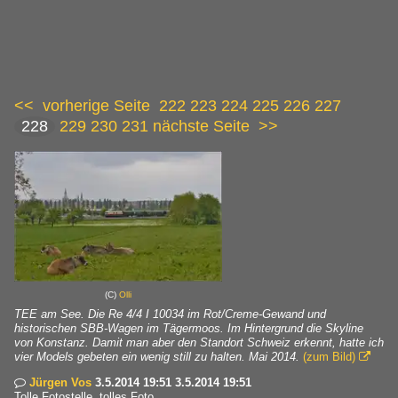
<<
vorherige Seite
222
223
224
225
226
227
228
229
230
231
nächste Seite
>>
(C)
Olli
TEE am See. Die Re 4/4 I 10034 im Rot/Creme-Gewand und
historischen SBB-Wagen im Tägermoos. Im Hintergrund die Skyline
von Konstanz. Damit man aber den Standort Schweiz erkennt, hatte ich
vier Models gebeten ein wenig still zu halten. Mai 2014.
(zum Bild)

Jürgen Vos
3.5.2014 19:51 3.5.2014 19:51

Tolle Fotostelle, tolles Foto.