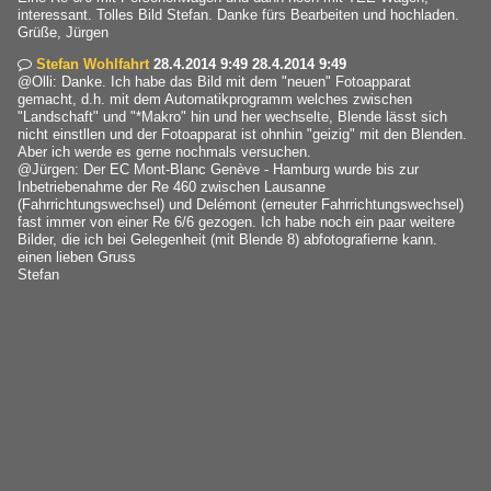
interessant. Tolles Bild Stefan. Danke fürs Bearbeiten und hochladen.
Grüße, Jürgen
Stefan Wohlfahrt
28.4.2014 9:49 28.4.2014 9:49

@Olli: Danke. Ich habe das Bild mit dem "neuen" Fotoapparat
gemacht, d.h. mit dem Automatikprogramm welches zwischen
"Landschaft" und "*Makro" hin und her wechselte, Blende lässt sich
nicht einstllen und der Fotoapparat ist ohnhin "geizig" mit den Blenden.
Aber ich werde es gerne nochmals versuchen.
@Jürgen: Der EC Mont-Blanc Genève - Hamburg wurde bis zur
Inbetriebenahme der Re 460 zwischen Lausanne
(Fahrrichtungswechsel) und Delémont (erneuter Fahrrichtungswechsel)
fast immer von einer Re 6/6 gezogen. Ich habe noch ein paar weitere
Bilder, die ich bei Gelegenheit (mit Blende 8) abfotografierne kann.
einen lieben Gruss
Stefan