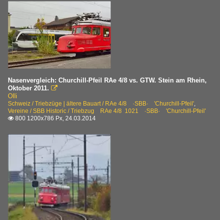
Nasenvergleich: Churchill-Pfeil RAe 4/8 vs. GTW. Stein am Rhein,
Oktober 2011.

Olli
Schweiz / Triebzüge | ältere Bauart / RAe 4/8 ·SBB· 'Churchill-Pfeil'
,
Vereine / SBB Historic / Triebzug RAe 4/8 1021 ·SBB· 'Churchill-Pfeil'
800 1200x786 Px, 24.03.2014
