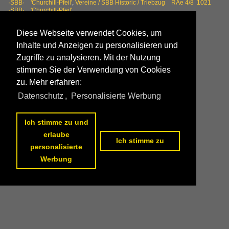
·SBB· 'Churchill-Pfeil'
,
Vereine / SBB Historic / Triebzug RAe 4/8 1021
·SBB· 'Churchill-Pfeil'
861 1200x965 Px, 24.03.2014

Diese Webseite verwendet Cookies, um
Inhalte und Anzeigen zu personalisieren und
Zugriffe zu analysieren. Mit der Nutzung
stimmen Sie der Verwendung von Cookies
zu. Mehr erfahren:
Datenschutz
,
Personalisierte Werbung
Ich stimme zu und
erlaube
Ich stimme zu
personalisierte
Werbung