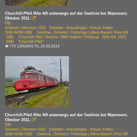
Churchill-Pfeil RAe 4/8 unterwegs auf der Seelinie bei Mammern.
Oktober 2011.

Olli
Schweiz / Strecken / 820 Etzwilen – Kreuzlingen – Kreuzl.-Hafen
SNB>NOB>SBB ·Seelinie·
,
Schweiz / Triebzüge | ältere Bauart / RAe 4/8
·SBB· 'Churchill-Pfeil'
,
Vereine / SBB Historic / Triebzug RAe 4/8 1021
·SBB· 'Churchill-Pfeil'
770 1200x942 Px, 24.03.2014

Churchill-Pfeil RAe 4/8 unterwegs auf der Seelinie bei Mammern.
Oktober 2011.

Olli
Schweiz / Strecken / 820 Etzwilen – Kreuzlingen – Kreuzl.-Hafen
SNB>NOB>SBB ·Seelinie·
,
Schweiz / Triebzüge | ältere Bauart / RAe 4/8