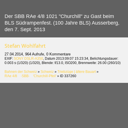
Der SBB RAe 4/8 1021 "Churchill" zu Gast beim
BLS Südrampenfest.
(100 Jahre BLS) Ausserberg,
den 7. Sept. 2013
Stefan Wohlfahrt
27.04.2014, 964 Aufrufe, 0 Kommentare
EXIF:
SONY DSLR-A350
, Datum 2013:09:07 15:23:34, Belichtungsdauer:
0.003 s (1/320) (1/320), Blende: f/13.0, ISO200, Brennweite: 26.00 (260/10)
Bahnen der Schweiz
»
Schweiz
»
Triebzüge | ältere Bauart
»
RAe 4/8 ·SBB· 'Churchill-Pfeil'
»
ID 337260