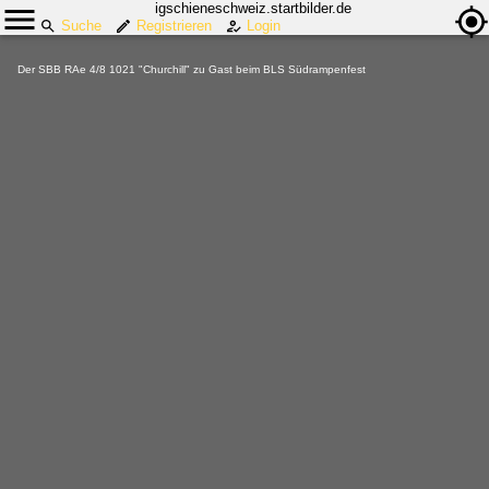
igschieneschweiz.startbilder.de
Suche
Registrieren
Login
Der SBB RAe 4/8 1021 "Churchill" zu Gast beim BLS Südrampenfest