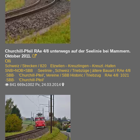
Churchill-Pfeil RAe 4/8 unterwegs auf der Seelinie bei Mammern.
Oktober 2011.

Olli
Schweiz / Strecken / 820 Etzwilen – Kreuzlingen – Kreuzl.-Hafen
SNB>NOB>SBB ·Seelinie·
,
Schweiz / Triebzüge | ältere Bauart / RAe 4/8
·SBB· 'Churchill-Pfeil'
,
Vereine / SBB Historic / Triebzug RAe 4/8 1021
·SBB· 'Churchill-Pfeil'
841 669x1002 Px, 24.03.2014

