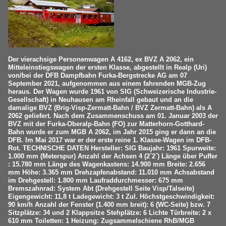
Der vierachsige Personenwagen A 4162, ex BVZ A 2062, ein
Mitteleinstiegswagen der ersten Klasse, abgestellt in Realp (Uri)
von/bei der DFB Dampfbahn Furka-Bergstrecke AG am 07
September 2021, aufgenommen aus einem fahrenden MGB-Zug
heraus. Der Wagen wurde 1961 von SIG (Schweizerische Industrie-
Gesellschaft) in Neuhausen am Rheinfall gebaut und an die
damalige BVZ (Brig-Visp-Zermatt-Bahn / BVZ Zermatt-Bahn) als A
2062 geliefert. Nach dem Zusammenschuss am 01. Januar 2003 der
BVZ mit der Furka-Oberalp-Bahn (FO) zur Matterhorn-Gotthard-
Bahn wurde er zum MGB A 2062, im Jahr 2015 ging er dann an die
DFB. Im Mai 2017 war er der erste reine 1. Klasse-Wagen im DFB-
Rot. TECHNISCHE DATEN Hersteller: SIG Baujahr: 1961 Spurweite:
1.000 mm (Meterspur) Anzahl der Achsen 4 (2´2´) Länge über Puffer
: 15.780 mm Länge des Wagenkastens: 14.900 mm Breite: 2.656
mm Höhe: 3.365 mm Drehzapfenabstand: 11.010 mm Achsabstand
im Drehgestell: 1.800 mm Laufraddurchmesser: 675 mm
Bremszahnrad: System Abt (Drehgestell Seite Visp/Talseite)
Eigengewicht: 11,8 t Ladegewicht: 3 t Zul. Höchstgeschwindigkeit:
90 km/h Anzahl der Fenster (1.400 mm breit): 6 (WC-Seite) bzw. 7
Sitzplätze: 34 und 2 Klappsitze Stehplätze: 6 Lichte Türbreite: 2 x
610 mm Toiletten: 1 Heizung: Zugsammelschiene RhB/MGB