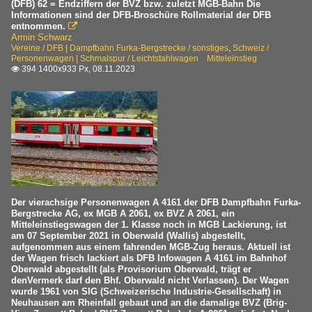
(DFB) 62 = Endziffern der BVZ bzw. zuletzt MGB-Bahn Die
Informationen sind der DFB-Broschüre Rollmaterial der DFB
entnommen.

Armin Schwarz
Vereine / DFB | Dampfbahn Furka-Bergstrecke / sonstiges
,
Schweiz /
Personenwagen | Schmalspur / Leichtstahlwagen Mitteleinstieg
394 1400x933 Px, 08.11.2023

Der vierachsige Personenwagen A 4161 der DFB Dampfbahn Furka-
Bergstrecke AG, ex MGB A 2061, ex BVZ A 2061, ein
Mitteleinstiegswagen der 1. Klasse noch in MGB Lackierung, ist
am 07 September 2021 in Oberwald (Wallis) abgestellt,
aufgenommen aus einem fahrenden MGB-Zug heraus. Aktuell ist
der Wagen frisch lackiert als DFB Infowagen A 4161 im Bahnhof
Oberwald abgestellt (als Provisorium Oberwald, trägt er
denVermerk darf den Bhf. Oberwald nicht Verlassen). Der Wagen
wurde 1961 von SIG (Schweizerische Industrie-Gesellschaft) in
Neuhausen am Rheinfall gebaut und an die damalige BVZ (Brig-