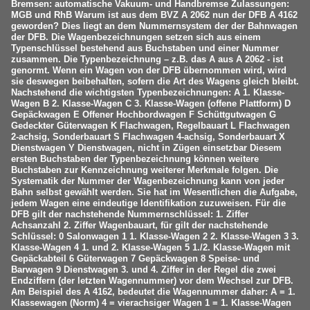
Bremsen: automatische Vakuum- und Handbremse Zulassungen:
MGB und RhB Warum ist aus dem BVZ A 2062 nun der DFB A 4162
geworden? Dies liegt an dem Nummernsystem der der Bahnwagen
der DFB. Die Wagenbezeichnungen setzen sich aus einem
Typenschlüssel bestehend aus Buchstaben und einer Nummer
zusammen. Die Typenbezeichnung – z.B. das A aus A 2062 - ist
genormt. Wenn ein Wagen von der DFB übernommen wird, wird
sie deswegen beibehalten, sofern die Art des Wagens gleich bleibt.
Nachstehend die wichtigsten Typenbezeichnungen: A 1. Klasse-
Wagen B 2. Klasse-Wagen C 3. Klasse-Wagen (offene Plattform) D
Gepäckwagen E Offener Hochbordwagen F Schüttgutwagen G
Gedeckter Güterwagen K Flachwagen, Regelbauart L Flachwagen
2-achsig, Sonderbauart S Flachwagen 4-achsig, Sonderbauart X
Dienstwagen Y Dienstwagen, nicht in Zügen einsetzbar Diesem
ersten Buchstaben der Typenbezeichnung können weitere
Buchstaben zur Kennzeichnung weiterer Merkmale folgen. Die
Systematik der Nummer der Wagenbezeichnung kann von jeder
Bahn selbst gewählt werden. Sie hat im Wesentlichen die Aufgabe,
jedem Wagen eine eindeutige Identifikation zuzuweisen. Für die
DFB gilt der nachstehende Nummernschlüssel: 1. Ziffer
Achsanzahl 2. Ziffer Wagenbauart, für gilt der nachstehende
Schlüssel: 0 Salonwagen 1 1. Klasse-Wagen 2 2. Klasse-Wagen 3 3.
Klasse-Wagen 4 1. und 2. Klasse-Wagen 5 1./2. Klasse-Wagen mit
Gepäckabteil 6 Güterwagen 7 Gepäckwagen 8 Speise- und
Barwagen 9 Dienstwagen 3. und 4. Ziffer in der Regel die zwei
Endziffern (der letzten Wagennummer) vor dem Wechsel zur DFB.
Am Beispiel des A 4162, bedeutet die Wagennummer daher: A = 1.
Klassewagen (Norm) 4 = vierachsiger Wagen 1 = 1. Klasse-Wagen