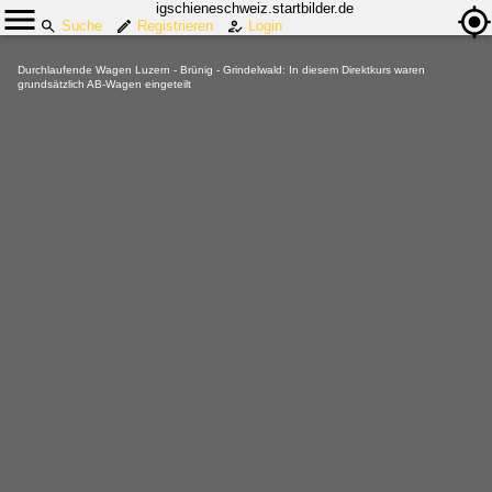
igschieneschweiz.startbilder.de
Suche
Registrieren
Login
Durchlaufende Wagen Luzern - Brünig - Grindelwald: In diesem Direktkurs waren
grundsätzlich AB-Wagen eingeteilt