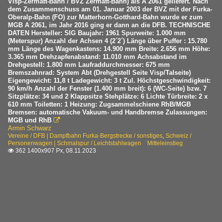
Visp-Zermatt-Bahn / BVZ Zermatt-Bahn) als A 2061 geliefert. Nach
dem Zusammenschuss am 01. Januar 2003 der BVZ mit der Furka-
Oberalp-Bahn (FO) zur Matterhorn-Gotthard-Bahn wurde er zum
MGB A 2061, im Jahr 2016 ging er dann an die DFB. TECHNISCHE
DATEN Hersteller: SIG Baujahr: 1961 Spurweite: 1.000 mm
(Meterspur) Anzahl der Achsen 4 (2´2´) Länge über Puffer : 15.780
mm Länge des Wagenkastens: 14.900 mm Breite: 2.656 mm Höhe:
3.365 mm Drehzapfenabstand: 11.010 mm Achsabstand im
Drehgestell: 1.800 mm Laufraddurchmesser: 675 mm
Bremszahnrad: System Abt (Drehgestell Seite Visp/Talseite)
Eigengewicht: 11,8 t Ladegewicht: 3 t Zul. Höchstgeschwindigkeit:
90 km/h Anzahl der Fenster (1.400 mm breit): 6 (WC-Seite) bzw. 7
Sitzplätze: 34 und 2 Klappsitze Stehplätze: 6 Lichte Türbreite: 2 x
610 mm Toiletten: 1 Heizung: Zugsammelschiene RhB/MGB
Bremsen: automatische Vakuum- und Handbremse Zulassungen:
MGB und RhB

Armin Schwarz
Vereine / DFB | Dampfbahn Furka-Bergstrecke / sonstiges
,
Schweiz /
Personenwagen | Schmalspur / Leichtstahlwagen Mitteleinstieg
362 1400x907 Px, 08.11.2023
