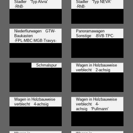
Stadler 'Typ Alvra'
Stadler 'Typ NEVA'
·RhB·
·RhB·
Niederflurwagen GTW-
Panoramawagen
Baukasten
Sonstige ·BVB·TPC·
·FPL·MBC·MGB·Travys·
Schmalspur
Wagen in Holzbauweise
verblecht 2-achsig
Wagen in Holzbauweise
Wagen in Holzbauweise
verblecht 4-achsig
verblecht 4-
achsig 'Pullmann'