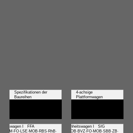
Spezifikationen der
4-achsige
Baureihen
Plattformwagen
inheitswagen I FFA
Einheitswagen I SIG
AB·BAM·FO·LSE·MOB·RBS·RhB·
·BOB·BVZ·FO·MOB·SBB·ZB·