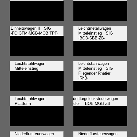
Einheitswagen II SIG
Leichtmetallwagen
·FO·GFM·MGB·MOB·TPF·
Mitteleinstieg SIG
·BOB·SBB·ZB·
Leichtstahlwagen
Leichtstahlwagen
Mitteleinstieg
Mitteleinstieg SIG
Fliegender Rhätier
·RhB·
Leichtstahlwagen
Niederflurgelenksteuerwagen
Plattform
Stadler ·BOB·MGB·ZB·
Niederflursteuerwagen
Niederflursteuerwagen