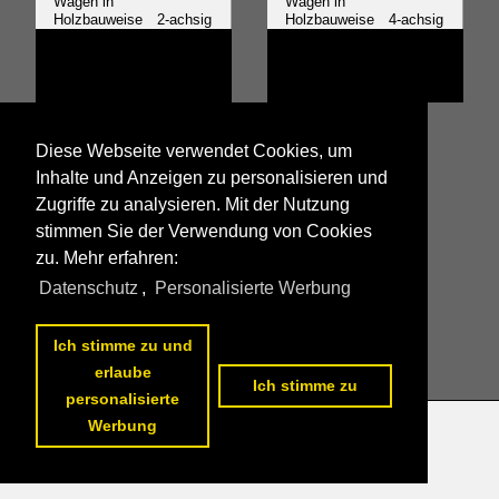
Wagen in
Wagen in
Holzbauweise 2-achsig
Holzbauweise 4-achsig
~Sonstige
Diese Webseite verwendet Cookies, um
Inhalte und Anzeigen zu personalisieren und
Zugriffe zu analysieren. Mit der Nutzung
stimmen Sie der Verwendung von Cookies
zu. Mehr erfahren:
Alle Fotos aus
Personenwagen | Schmalspur
Datenschutz
,
Personalisierte Werbung
Die ersten Fotos aus
Personenwagen | Schmalspur
Ich stimme zu und
erlaube
Ich stimme zu
personalisierte
Werbung
Datenschutzerklärung
|
Impressum
|
Kontakt