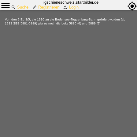
igschieneschweiz.startbilder.de
Suche
Registrieren
Login
Von den 9 Eb 3/5, die 1910 an die Bodensee-Toggenburg-Bahn geliefert wurden (ab
1933 SBB 5881-5889) gibt es noch die Loks 5886 (6) und 5889 (9)