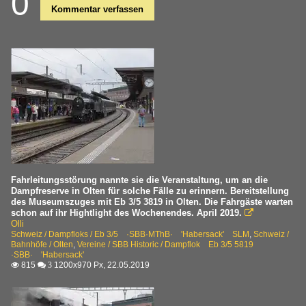
0
Kommentar verfassen
Fahrleitungsstörung nannte sie die Veranstaltung, um an die
Dampfreserve in Olten für solche Fälle zu erinnern. Bereitstellung
des Museumszuges mit Eb 3/5 3819 in Olten. Die Fahrgäste warten
schon auf ihr Hightlight des Wochenendes. April 2019.

Olli
Schweiz / Dampfloks / Eb 3/5 ·SBB·MThB· 'Habersack' SLM
,
Schweiz /
Bahnhöfe / Olten
,
Vereine / SBB Historic / Dampflok Eb 3/5 5819
·SBB· 'Habersack'
815
1200x970 Px, 22.05.2019

 3