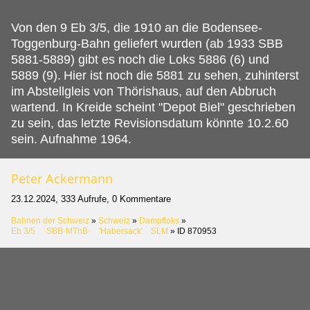
Von den 9 Eb 3/5, die 1910 an die Bodensee-
Toggenburg-Bahn geliefert wurden (ab 1933 SBB
5881-5889) gibt es noch die Loks 5886 (6) und
5889 (9).
Hier ist noch die 5881 zu sehen, zuhinterst
im Abstellgleis von Thörishaus, auf den Abbruch
wartend. In Kreide scheint "Depot Biel" geschrieben
zu sein, das letzte Revisionsdatum könnte 10.2.60
sein. Aufnahme 1964.
Peter Ackermann
23.12.2024, 333 Aufrufe, 0 Kommentare
Bahnen der Schweiz
»
Schweiz
»
Dampfloks
»
Eb 3/5 ·SBB·MThB· 'Habersack' SLM
»
ID 870953