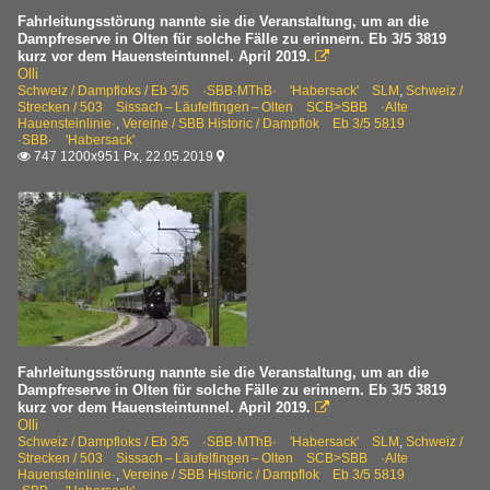
Fahrleitungsstörung nannte sie die Veranstaltung, um an die
Dampfreserve in Olten für solche Fälle zu erinnern. Eb 3/5 3819
kurz vor dem Hauensteintunnel. April 2019.

Olli
Schweiz / Dampfloks / Eb 3/5 ·SBB·MThB· 'Habersack' SLM
,
Schweiz /
Strecken / 503 Sissach – Läufelfingen – Olten SCB>SBB ·Alte
Hauensteinlinie·
,
Vereine / SBB Historic / Dampflok Eb 3/5 5819
·SBB· 'Habersack'
747 1200x951 Px, 22.05.2019


Fahrleitungsstörung nannte sie die Veranstaltung, um an die
Dampfreserve in Olten für solche Fälle zu erinnern. Eb 3/5 3819
kurz vor dem Hauensteintunnel. April 2019.

Olli
Schweiz / Dampfloks / Eb 3/5 ·SBB·MThB· 'Habersack' SLM
,
Schweiz /
Strecken / 503 Sissach – Läufelfingen – Olten SCB>SBB ·Alte
Hauensteinlinie·
,
Vereine / SBB Historic / Dampflok Eb 3/5 5819