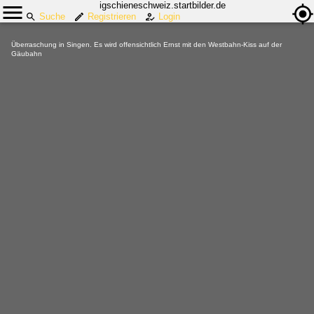
igschieneschweiz.startbilder.de
Suche
Registrieren
Login
Überraschung in Singen. Es wird offensichtlich Ernst mit den Westbahn-Kiss auf der
Gäubahn