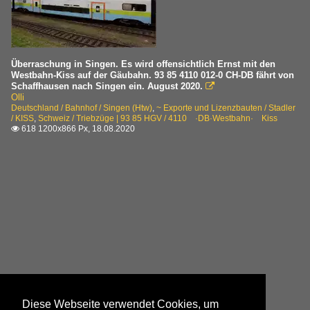
Überraschung in Singen. Es wird offensichtlich Ernst mit den
Westbahn-Kiss auf der Gäubahn. 93 85 4110 012-0 CH-DB fährt von
Schaffhausen nach Singen ein. August 2020.

Olli
Deutschland / Bahnhof / Singen (Htw)
,
~ Exporte und Lizenzbauten / Stadler
/ KISS
,
Schweiz / Triebzüge | 93 85 HGV / 4110 ·DB·Westbahn· Kiss
618 1200x866 Px, 18.08.2020

Diese Webseite verwendet Cookies, um