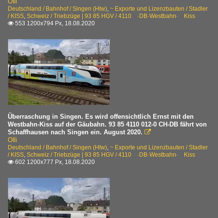
Olli
Deutschland / Bahnhof / Singen (Htw)
,
~ Exporte und Lizenzbauten / Stadler
/ KISS
,
Schweiz / Triebzüge | 93 85 HGV / 4110 ·DB·Westbahn· Kiss
553 1200x794 Px, 18.08.2020

Überraschung in Singen. Es wird offensichtlich Ernst mit den
Westbahn-Kiss auf der Gäubahn. 93 85 4110 012-0 CH-DB fährt von
Schaffhausen nach Singen ein. August 2020.

Olli
Deutschland / Bahnhof / Singen (Htw)
,
~ Exporte und Lizenzbauten / Stadler
/ KISS
,
Schweiz / Triebzüge | 93 85 HGV / 4110 ·DB·Westbahn· Kiss
602 1200x777 Px, 18.08.2020
