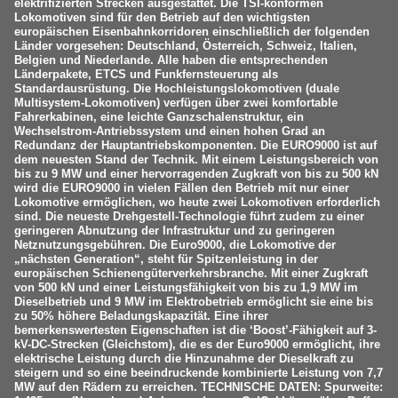
elektrifizierten Strecken ausgestattet. Die TSI-konformen
Lokomotiven sind für den Betrieb auf den wichtigsten
europäischen Eisenbahnkorridoren einschließlich der folgenden
Länder vorgesehen: Deutschland, Österreich, Schweiz, Italien,
Belgien und Niederlande. Alle haben die entsprechenden
Länderpakete, ETCS und Funkfernsteuerung als
Standardausrüstung. Die Hochleistungslokomotiven (duale
Multisystem-Lokomotiven) verfügen über zwei komfortable
Fahrerkabinen, eine leichte Ganzschalenstruktur, ein
Wechselstrom-Antriebssystem und einen hohen Grad an
Redundanz der Hauptantriebskomponenten. Die EURO9000 ist auf
dem neuesten Stand der Technik. Mit einem Leistungsbereich von
bis zu 9 MW und einer hervorragenden Zugkraft von bis zu 500 kN
wird die EURO9000 in vielen Fällen den Betrieb mit nur einer
Lokomotive ermöglichen, wo heute zwei Lokomotiven erforderlich
sind. Die neueste Drehgestell-Technologie führt zudem zu einer
geringeren Abnutzung der Infrastruktur und zu geringeren
Netznutzungsgebühren. Die Euro9000, die Lokomotive der
„nächsten Generation“, steht für Spitzenleistung in der
europäischen Schienengüterverkehrsbranche. Mit einer Zugkraft
von 500 kN und einer Leistungsfähigkeit von bis zu 1,9 MW im
Dieselbetrieb und 9 MW im Elektrobetrieb ermöglicht sie eine bis
zu 50% höhere Beladungskapazität. Eine ihrer
bemerkenswertesten Eigenschaften ist die ‘Boost’-Fähigkeit auf 3-
kV-DC-Strecken (Gleichstom), die es der Euro9000 ermöglicht, ihre
elektrische Leistung durch die Hinzunahme der Dieselkraft zu
steigern und so eine beeindruckende kombinierte Leistung von 7,7
MW auf den Rädern zu erreichen. TECHNISCHE DATEN: Spurweite: