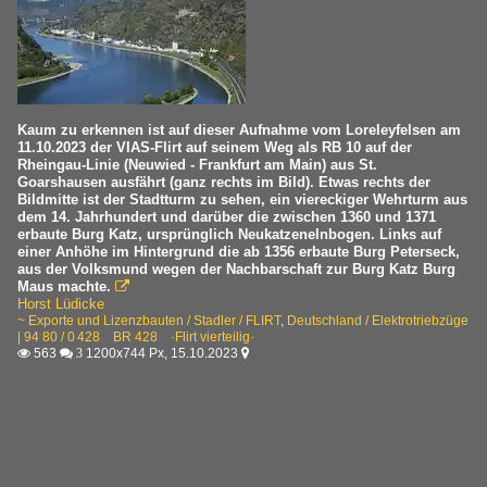
Kaum zu erkennen ist auf dieser Aufnahme vom Loreleyfelsen am
11.10.2023 der VIAS-Flirt auf seinem Weg als RB 10 auf der
Rheingau-Linie (Neuwied - Frankfurt am Main) aus St.
Goarshausen ausfährt (ganz rechts im Bild). Etwas rechts der
Bildmitte ist der Stadtturm zu sehen, ein viereckiger Wehrturm aus
dem 14. Jahrhundert und darüber die zwischen 1360 und 1371
erbaute Burg Katz, ursprünglich Neukatzenelnbogen. Links auf
einer Anhöhe im Hintergrund die ab 1356 erbaute Burg Peterseck,
aus der Volksmund wegen der Nachbarschaft zur Burg Katz Burg
Maus machte.

Horst Lüdicke
~ Exporte und Lizenzbauten / Stadler / FLIRT
,
Deutschland / Elektrotriebzüge
| 94 80 / 0 428 BR 428 ·Flirt vierteilig·
563
1200x744 Px, 15.10.2023

 3
