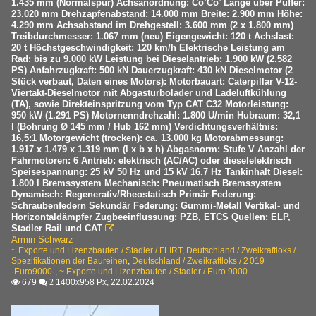
1.435 mm (Normalspur) Achsanordnung: Co’Co’ Länge über Puffer:
23.020 mm Drehzapfenabstand: 14.000 mm Breite: 2.900 mm Höhe:
4.290 mm Achsabstand im Drehgestell: 3.600 mm (2 x 1.800 mm)
Treibdurchmesser: 1.067 mm (neu) Eigengewicht: 120 t Achslast:
20 t Höchstgeschwindigkeit: 120 km/h Elektrische Leistung am
Rad: bis zu 9.000 kW Leistung bei Dieselantrieb: 1.900 kW (2.582
PS) Anfahrzugkraft: 500 kN Dauerzugkraft: 430 kN Dieselmotor (2
Stück verbaut, Daten eines Motors): Motorbauart: Caterpillar V-12-
Viertakt-Dieselmotor mit Abgasturbolader und Ladeluftkühlung
(TA), sowie Direkteinspritzung vom Typ CAT C32 Motorleistung:
950 kW (1.291 PS) Motornenndrehzahl: 1.800 U/min Hubraum: 32,1
l (Bohrung Ø 145 mm / Hub 162 mm) Verdichtungsverhältnis:
16,5:1 Motorgewicht (trocken): ca. 13.000 kg Motorabmessung:
1.917 x 1.479 x 1.319 mm (l x b x h) Abgasnorm: Stufe V Anzahl der
Fahrmotoren: 6 Antrieb: elektrisch (AC/AC) oder dieselelektrisch
Speisespannung: 25 kV 50 Hz und 15 kV 16.7 Hz Tankinhalt Diesel:
1.800 l Bremssystem Mechanisch: Pneumatisch Bremssystem
Dynamisch: Regenerativ/Rheostatisch Primär Federung:
Schraubenfedern Sekundär Federung: Gummi-Metall Vertikal- und
Horizontaldämpfer Zugbeeinflussung: PZB, ETCS Quellen: ELP,
Stadler Rail und CAT

Armin Schwarz
~ Exporte und Lizenzbauten / Stadler / FLIRT
,
Deutschland / Zweikraftloks /
Spezifikationen der Baureihen
,
Deutschland / Zweikraftloks / 2 019
·Euro9000·
,
~ Exporte und Lizenzbauten / Stadler / Euro 9000
679
1400x958 Px, 22.02.2024

 2