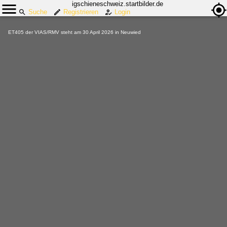
igschieneschweiz.startbilder.de
Suche
Registrieren
Login
ET405 der VIAS/RMV steht am 30 April 2026 in Neuwied