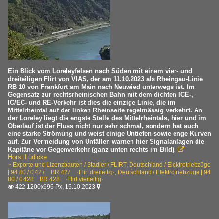
Ein Blick vom Loreleyfelsen nach Süden mit einem vier- und
dreiteiligen Flirt von VIAS, der am 11.10.2023 als Rheingau-Linie
RB 10 von Frankfurt am Main nach Neuwied unterwegs ist. Im
Gegensatz zur rechtsrheinischen Bahn mit dem dichten ICE-,
IC/EC- und RE-Verkehr ist dies die einzige Linie, die im
Mittelrheintal auf der linken Rheinseite regelmässig verkehrt. An
der Loreley liegt die engste Stelle des Mittelrheintals, hier und im
Oberlauf ist der Fluss nicht nur sehr schmal, sondern hat auch
eine starke Strömung und weist einige Untiefen sowie enge Kurven
auf. Zur Vermeidung von Unfällen warnen hier Signalanlagen die
Kapitäne vor Gegenverkehr (ganz unten rechts im Bild).

Horst Lüdicke
~ Exporte und Lizenzbauten / Stadler / FLIRT
,
Deutschland / Elektrotriebzüge
| 94 80 / 0 427 BR 427 ·Flirt dreiteilig·
,
Deutschland / Elektrotriebzüge | 94
80 / 0 428 BR 428 ·Flirt vierteilig·
422 1200x696 Px, 15.10.2023

