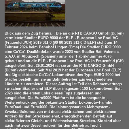
Blick aus dem Zug heraus... Die an die RTB CARGO GmbH (Düren)
vermietete Stadler EURO 9000 der ELP - European Loc Pool AG
(Frauenfeld/CH) 2019 311-0 (90 80 2019 311-0 D-ELP) steht am 14
Februar 2024 beim Bahnhof Lingen (Ems) Die Stadler EURO 9000
eine Co'Co'- DualModeLok wurde 2023 von Stadler Rail Valencia
S.A.U. in Albuixech (Spanien) unter der Fabriknummer 4073
gebaut und an die ELP - European Loc Pool AG in Frauenfeld (CH)
ausgeliefert. Seit 26.01.2024 ist sie an die RTB CARGO GmbH
(Düren) vermietet. Seit Mai 2019 hat der European Loc Pool (ELP)
dreißig elektrische Co’Co’-Lokomotiven des Typs EURO 9000 bei
Stadler bestellt, um sie an Bahnbetreiber aus verschiedenen
Ländern zu vermieten. Dieser Auftrag ist Teil des Rahmenvertrags
zwischen Stadler und ELP über insgesamt 100 Lokomotiven. Seit
2023 sind die ersten Loks dieses Typs zugelassen und
ausgeliefert. Die Euro9000 Plattform ist die konsequente
Weiterentwicklung der bekannten Stadler Lokomotiv-Familie
EuroDual und Euro4000. Die leistungsstarken Mehrsystem-
Zweikraftlokomotiven mit dieselelektrischem und elektrischem
Antrieb für den Streckendienst, ermöglichen den Betrieb auf
elektrifizierten Gleich- und Wechselstrom-Strecken. Sie sind aber
auch mit zwei Dieselmotoren für den Betrieb auf nicht