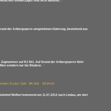
nheitlichen Sonderzuges sind nicht bekannt.

Grund der Arlbergsperre umgeleiteten Güterzug, bestehend aus
e Zugnummer auf RJ 561. Auf Grund der Arlbergsperre fährt
Wien sondern nur bis Bludenz.

erreich / E-Loks / 1116 BR 1116 ·ES 64 U2·
 Bahnhof Wolfurt kommend am 11.07.2012 nach Lindau, um dort