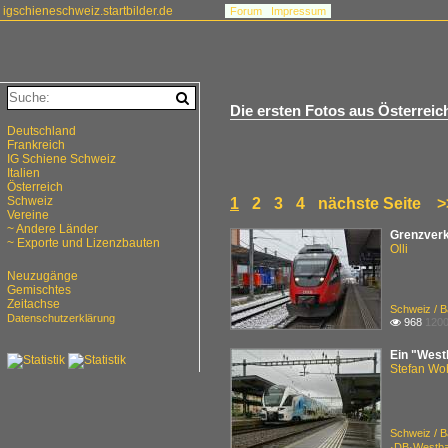
igschieneschweiz.startbilder.de
Forum
Impressum
Die ersten Fotos aus Österreic
Deutschland
Frankreich
IG Schiene Schweiz
Italien
Österreich
Schweiz
1
2
3
4
nächste Seite
>
Vereine
~ Andere Länder
Grenzverk
~ Exporte und Lizenzbauten
Olli
Neuzugänge
Gemischtes
Zeitachse
Schweiz / B
Datenschutzerklärung
968
1200

Ein "West
Stefan Woh
Schweiz / B
·DB·Westb