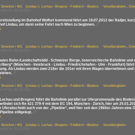
/ Strecken / 401 (Lindau–) Lochau – Bregenz – Feldkirch – Bludenz ·Vorarlbergbahn·
,
Öst
x899 Px, 31.10.2014
ereitstellung im Bahnhof Wolfurt kommend fährt am 19.07.2012 der Railjet, ku
hof Lindau, um dann seine Fahrt nach Wien zu beginnen.

s
/ Strecken / 401 (Lindau–) Lochau – Bregenz – Feldkirch – Bludenz ·Vorarlbergbahn·
,
Öst
x900 Px, 31.10.2014
onales Bahn-/Landschaftsbild - Schweizer Berge, österreichische Bahnlinie und
rlberg“ (München - Innsbruck - Lindau - Friedrichshafen - Ulm - Frankfurt) fä
lang. Ab Lindau werden zwei 218er die 101er mit ihren Wagen übernehmen und 
ziehen.

s
/ Strecken / 401 (Lindau–) Lochau – Bregenz – Feldkirch – Bludenz ·Vorarlbergbahn·
x747 Px, 31.10.2014
Lochau und Bregenz führt die Bahnlinie parallel zur Uferpromenade des Bode
 befindet sich Re 421 379-9 mit dem EC 194, München - Zürich, hier am 25.01.20
 Uferabschnitt auch von der „Pipeline“, weil hier seit den 1960er-Jahren eine Öl
Pipeline stillgelegt.

s
/ Strecken / 401 (Lindau–) Lochau – Bregenz – Feldkirch – Bludenz ·Vorarlbergbahn·
x810 Px, 31.10.2014