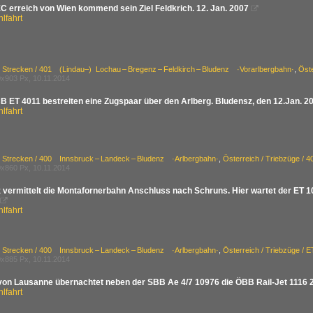
C erreich von Wien kommend sein Ziel Feldkrich. 12. Jan. 2007

lfahrt
/ Strecken / 401 (Lindau–) Lochau – Bregenz – Feldkirch – Bludenz ·Vorarlbergbahn·
,
Öst
x903 Px, 10.11.2014
BB ET 4011 bestreiten eine Zugspaar über den Arlberg. Bludensz, den 12.Jan. 2
lfahrt
/ Strecken / 400 Innsbruck – Landeck – Bludenz ·Arlbergbahn·
,
Österreich / Triebzüge / 4
x860 Px, 10.11.2014
z vermittelt die Montafornerbahn Anschluss nach Schruns. Hier wartet der ET 

lfahrt
/ Strecken / 400 Innsbruck – Landeck – Bludenz ·Arlbergbahn·
,
Österreich / Triebzüge / 
x885 Px, 10.11.2014
von Lausanne übernachtet neben der SBB Ae 4/7 10976 die ÖBB Rail-Jet 1116 20
lfahrt