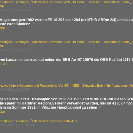
onstiges / Sonstiges
,
Österreich / Strecken / 420 Bludenz – Schruns ·Montafoner Bahn·
,
WP
x764 Px, 12.11.2014
Augustmorgen 1982 warten ES 10.203 oder 204 (ex MThB ABDm 2/4) und davor
äste nach Bludenz

cke
onstiges / Sonstiges
,
Österreich / Strecken / 420 Bludenz – Schruns ·Montafoner Bahn·
,
WP
x780 Px, 12.11.2014
von Lausanne übernachtet neben der SBB Ae 4/7 10976 die ÖBB Rail-Jet 1116 20
lfahrt
-Loks | ältere Bauarten und Rangierloks / Ae 4/7 ·SBB·
,
Schweiz / Bahnhöfe / Lausanne
,
Ös
0x902 Px, 16.11.2014
gen an den "alten" Transalpin: Von 1958 bis 1965 setzte die ÖBB für diesen Sc
 die später im Kärntner Regionalverkehr verwendet wurden, hier ist 4130.04 no
m im Sommer 1981 im Villacher Hauptbahnhof zu sehen

cke
onstiges / Sonstiges
,
Österreich / Triebzüge / BR 4130
0x654 Px, 27.11.2014
