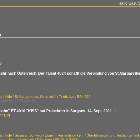
Hallo Gast, 
h
>
ehr nach Österreich. Der Talent 4024 schafft die Verbindung von St.Margareth
ahnhöfe / St.Margarethen
,
Österreich / Triebzüge / BR 4024
x800 Px, 13.05.2014

bahn" ET 4010 "KISS" auf Probefahrt in Sargans. 14. Sept. 2011

lfahrt
ahnhöfe / Sargans
,
Schweiz / Züge im Auslandsverkehr / Überführungs- und Testfahrten auf
ahn· Kiss
,
Österreich / Triebzüge / BR 4010 (KISS)