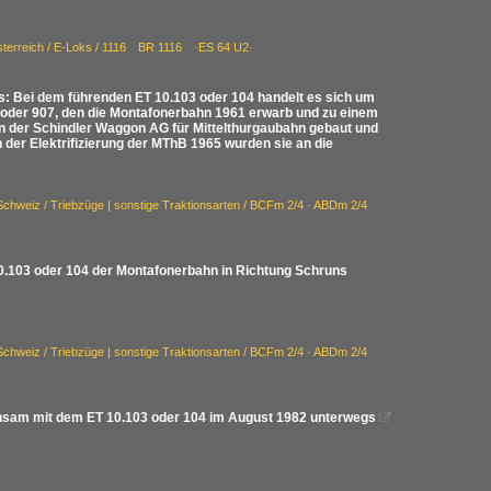
terreich / E-Loks / 1116 BR 1116 ·ES 64 U2·
: Bei dem führenden ET 10.103 oder 104 handelt es sich um
 oder 907, den die Montafonerbahn 1961 erwarb und zu einem
n der Schindler Waggon AG für Mittelthurgaubahn gebaut und
ch der Elektrifizierung der MThB 1965 wurden sie an die
Schweiz / Triebzüge | sonstige Traktionsarten / BCFm 2/4 · ABDm 2/4
.103 oder 104 der Montafonerbahn in Richtung Schruns
Schweiz / Triebzüge | sonstige Traktionsarten / BCFm 2/4 · ABDm 2/4
insam mit dem ET 10.103 oder 104 im August 1982 unterwegs
