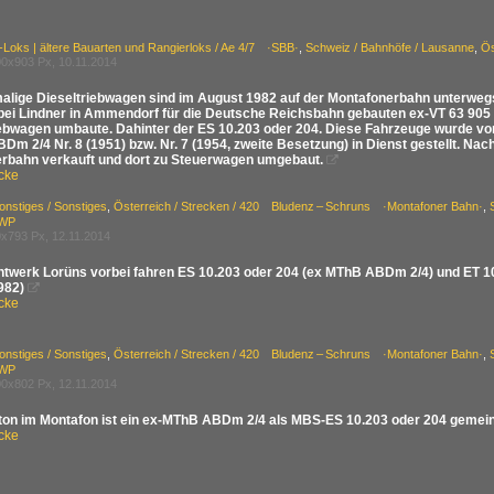
-Loks | ältere Bauarten und Rangierloks / Ae 4/7 ·SBB·
,
Schweiz / Bahnhöfe / Lausanne
,
Ös
0x903 Px, 10.11.2014
alige Dieseltriebwagen sind im August 1982 auf der Montafonerbahn unterwegs
bei Lindner in Ammendorf für die Deutsche Reichsbahn gebauten ex-VT 63 905
iebwagen umbaute. Dahinter der ES 10.203 oder 204. Diese Fahrzeuge wurde vo
BDm 2/4 Nr. 8 (1951) bzw. Nr. 7 (1954, zweite Besetzung) in Dienst gestellt. Na
rbahn verkauft und dort zu Steuerwagen umgebaut.

cke
onstiges / Sonstiges
,
Österreich / Strecken / 420 Bludenz – Schruns ·Montafoner Bahn·
,
WP
x793 Px, 12.11.2014
werk Lorüns vorbei fahren ES 10.203 oder 204 (ex MThB ABDm 2/4) und ET 10
982)

cke
onstiges / Sonstiges
,
Österreich / Strecken / 420 Bludenz – Schruns ·Montafoner Bahn·
,
WP
0x802 Px, 12.11.2014
nton im Montafon ist ein ex-MThB ABDm 2/4 als MBS-ES 10.203 oder 204 geme
cke