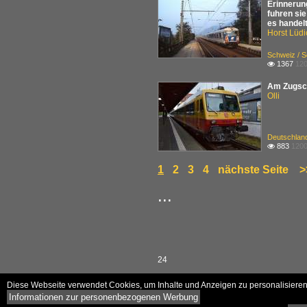
Erinnerun
fuhren si
es handelt
Horst Lüdi
Schweiz / S
1367
120

Am Zugschl
Olli
Deutschland
883
1200

1
2
3
4
nächste Seite
>
...
24
Diese Webseite verwendet Cookies, um Inhalte und Anzeigen zu personalisieren 
Informationen zur personenbezogenen Werbung