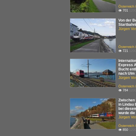
Österreich 
701
1200

Von der B
Startbahn
Jürgen Vo
Österreich 
721
1200

Internati
Express A
Bucht ent
nach Ulm 
Jürgen Vo
Österreich 
784
1200

Zwischen 
in Lindau
bei diesem
wurde die 
Jürgen Vo
Österreich 
850
1200
