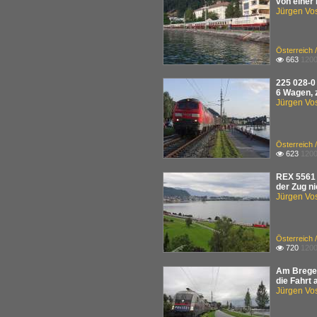
von einer 
Jürgen Vo
Österreich 
663
1200

225 028-0
6 Wagen, 
Jürgen Vo
Österreich 
623
1200

REX 5561 
der Zug n
Jürgen Vo
Österreich 
720
1200

Am Bregen
die Fahrt 
Jürgen Vo