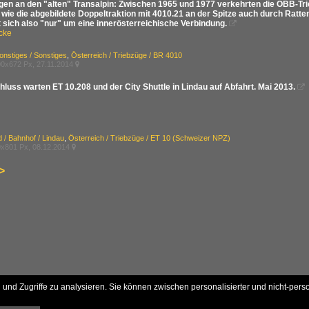
gen an den "alten" Transalpin: Zwischen 1965 und 1977 verkehrten die ÖBB-Tr
e wie die abgebildete Doppeltraktion mit 4010.21 an der Spitze auch durch Ra
 sich also "nur" um eine innerösterreichische Verbindung.

cke
onstiges / Sonstiges
,
Österreich / Triebzüge / BR 4010
0x672 Px, 27.11.2014

uss warten ET 10.208 und der City Shuttle in Lindau auf Abfahrt. Mai 2013.

 / Bahnhof / Lindau
,
Österreich / Triebzüge / ET 10 (Schweizer NPZ)
x801 Px, 08.12.2014

>
und Zugriffe zu analysieren. Sie können zwischen personalisierter und nicht-pers