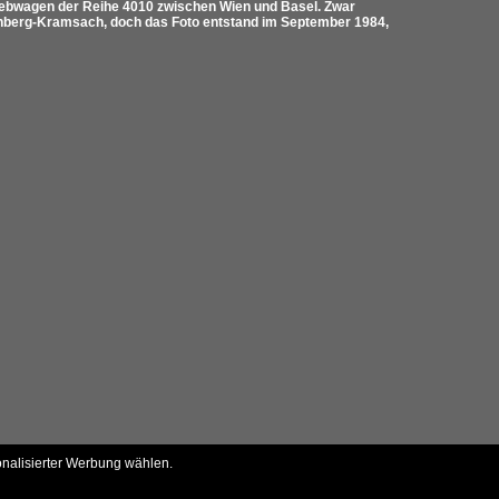
iebwagen der Reihe 4010 zwischen Wien und Basel. Zwar
ttenberg-Kramsach, doch das Foto entstand im September 1984,
onalisierter Werbung wählen.