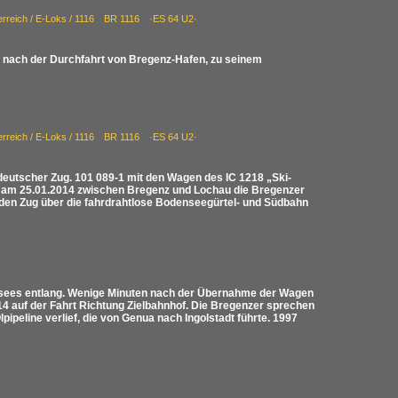
erreich / E-Loks / 1116 BR 1116 ·ES 64 U2·
rz nach der Durchfahrt von Bregenz-Hafen, zu seinem
erreich / E-Loks / 1116 BR 1116 ·ES 64 U2·
 deutscher Zug. 101 089-1 mit den Wagen des IC 1218 „Ski-
hrt am 25.01.2014 zwischen Bregenz und Lochau die Bregenzer
den Zug über die fahrdrahtlose Bodenseegürtel- und Südbahn
nsees entlang. Wenige Minuten nach der Übernahme der Wagen
14 auf der Fahrt Richtung Zielbahnhof. Die Bregenzer sprechen
pipeline verlief, die von Genua nach Ingolstadt führte. 1997