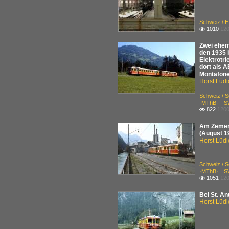
Schweiz / E
1010
120

Zwei ehem
den 1935 
Elektrotr
dort als A
Montafone
Horst Lüdi
Schweiz / S
·MThB· S
822
1200

Am Zement
(August 1
Horst Lüdi
Schweiz / S
·MThB· S
1051
120

Bei St. A
Horst Lüdi