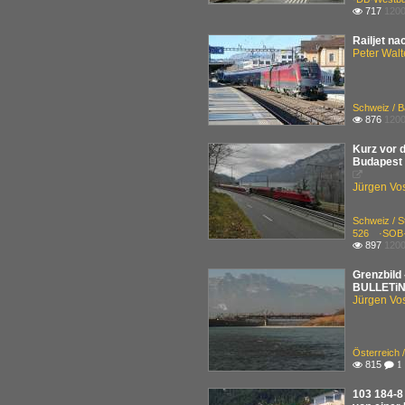
717
1200

Railjet n
Peter Walt
Schweiz / B
876
1200

Kurz vor 
Budapest 

Jürgen Vo
Schweiz / 
526 ·SOB·
897
1200

Grenzbild 
BULLETiN'
Jürgen Vo
Österreich 
815

 1
103 184-8