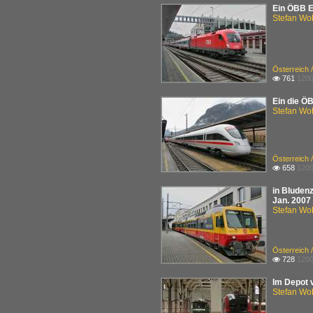
Ein ÖBB E
Stefan Woh
Österreich 
761
1200

Ein die Ö
Stefan Woh
Österreich 
658
1200

in Bluden
Jan. 2007
Stefan Woh
Österreich 
728
1200

Im Depot 
Stefan Woh