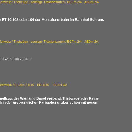
Schweiz / Triebzüge | sonstige Traktionsarten / BCFm 2/4 · ABDm 2/4
 ET 10.103 oder 104 der Montafonerbahn im Bahnhof Schruns
Schweiz / Triebzüge | sonstige Traktionsarten / BCFm 2/4 · ABDm 2/4
1-7. 5.Juli 2008

terreich / E-Loks / 1116 BR 1116 ·ES 64 U2·
hnellzug, der Wien und Basel verband, Triebwagen der Reihe
ch in der ursprünglichen Farbgebung, aber schon mit neuem