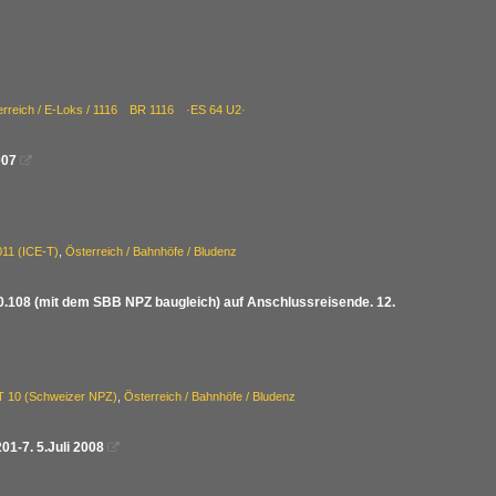
erreich / E-Loks / 1116 BR 1116 ·ES 64 U2·
007

011 (ICE-T)
,
Österreich / Bahnhöfe / Bludenz
10.108 (mit dem SBB NPZ baugleich) auf Anschlussreisende. 12.
ET 10 (Schweizer NPZ)
,
Österreich / Bahnhöfe / Bludenz
1-7. 5.Juli 2008
