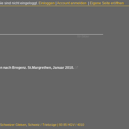
Sie sind nicht eingeloggt.
Einloggen
|
Account anmelden
|
Eigene Seite eröffnen
89 Bilder
en nach Bregenz. St.Margrethen, Januar 2010.

 Schweizer Gleisen
,
Schweiz / Triebzüge | 93 85 HGV / 4010