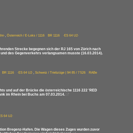
ahn·
,
Österreich / E-Loks / 1116 BR 1116 ·ES 64 U2·
ührenden Strecke begegnen sich der RJ 165 von Zürich nach
le und des Gegenverkehrs verlangsamen musste (16.03.2014).
16 BR 1116 ·ES 64 U2·
,
Schweiz / Triebzüge | 94 85 / 7 526 RABe
chts und auf der Brücke die österreichische 1116 222 'RED
bank im Rhein bei Buchs am 07.03.2014.

ES 64 U2·
ation Bregenz-Hafen. Die Wagen dieses Zuges wurden zuvor