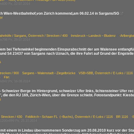
x830 Px, 12.07.2014
ach Wien-Westbahnhof,von Zürich kommend,am 06.02.14 in Sargans/SG

er
ahnhöfe / Sargans
,
Österreich / Strecken / 400 Innsbruck – Landeck – Bludenz ·Arlbergb
x798 Px, 29.07.2014
dem bei Tiefenwinkel beginnenden Einspurabschnitt der am Walensee entlangf
und S4 23437 von Sargans nach Uznach, die ihre Fahrt auf Grund der Engstel
s
Strecken / 900 Sargans – Walenstadt – Ziegelbrücke VSB>SBB
,
Österreich / E-Loks / 11
 Flirt
x842 Px, 16.08.2014
- Schweizer Berge im Hintergrund, schweizer Ufer links, lichtensteiner Ufer re
, die den RJ 169, Zürich-Wien, über die Grenze schiebt. Fotostandpunkt: Kies
s
/ Strecken / 430 Feldkirch – Schaan FL (–Buchs)
,
Österreich / E-Loks / 1116 BR 1116 ·
1200x899 Px, 25.10.2014
 mit einem in Lindau übernommenen Sonderzug am 20.08.2010 kurz vor der St