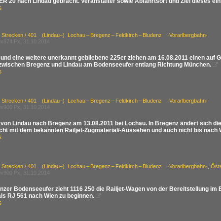
ER 20 nach Lindau gebracht. Veranstalter sowie Abfahrtsort und Ziel dieses ei
s
/ Strecken / 401 (Lindau–) Lochau – Bregenz – Feldkirch – Bludenz ·Vorarlbergbahn·
x874 Px, 31.10.2014
 und eine weitere unerkannt gebliebene 225er ziehen am 16.08.2011 einen auf 
zwischen Bregenz und Lindau am Bodenseeufer entlang Richtung München.

s
/ Strecken / 401 (Lindau–) Lochau – Bregenz – Feldkirch – Bludenz ·Vorarlbergbahn·
x900 Px, 31.10.2014
von Lindau nach Bregenz am 13.08.2011 bei Lochau. In Bregenz ändert sich di
icht mit dem bekannten Railjet-Zugmaterial/-Aussehen und auch nicht bis nach 
s
/ Strecken / 401 (Lindau–) Lochau – Bregenz – Feldkirch – Bludenz ·Vorarlbergbahn·
,
Öst
x900 Px, 31.10.2014
zer Bodenseeufer zieht 1116 250 die Railjet-Wagen von der Bereitstellung im
als RJ 561 nach Wien zu beginnen.

s