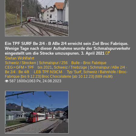
Ein TPF SURF Be 2/4 - B ABe 2/4 erreicht sein Ziel Broc Fabrique.
Wenige Tage nach dieser Aufnahme wurde der Schmalspurverkehr
eingestellt um die Strecke umzuspuren. 3. April 2021

Stefan Wohlfahrt
Schweiz / Strecken | Schmalspur / 256 Bulle – Broc Fabrique
CEG > GFM > TPF bis 2021
,
Schweiz / Triebzüge | Schmalspur / ABe 2/4 ·
Be 2/4 · Be 4/8 ·LEB·TPF·NStCM· Typ 'Surf'
,
Schweiz / Bahnhöfe / Broc-
Fabrique [bis 9.12.23] Broc Chocolaterie [ab 10.12.23] (689 müM)
587 1600x1063 Px, 24.08.2023
