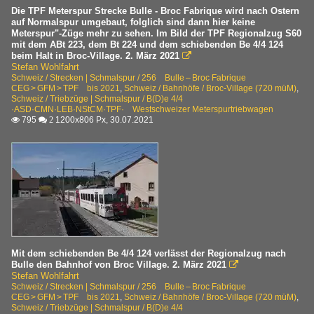
Die TPF Meterspur Strecke Bulle - Broc Fabrique wird nach Ostern
auf Normalspur umgebaut, folglich sind dann hier keine
Meterspur"-Züge mehr zu sehen. Im Bild der TPF Regionalzug S60
mit dem ABt 223, dem Bt 224 und dem schiebenden Be 4/4 124
beim Halt in Broc-Village. 2. März 2021

Stefan Wohlfahrt
Schweiz / Strecken | Schmalspur / 256 Bulle – Broc Fabrique
CEG > GFM > TPF bis 2021
,
Schweiz / Bahnhöfe / Broc-Village (720 müM)
,
Schweiz / Triebzüge | Schmalspur / B(D)e 4/4
·ASD·CMN·LEB·NStCM·TPF· Westschweizer Meterspurtriebwagen
795
1200x806 Px, 30.07.2021

 2
Mit dem schiebenden Be 4/4 124 verlässt der Regionalzug nach
Bulle den Bahnhof von Broc Village. 2. März 2021

Stefan Wohlfahrt
Schweiz / Strecken | Schmalspur / 256 Bulle – Broc Fabrique
CEG > GFM > TPF bis 2021
,
Schweiz / Bahnhöfe / Broc-Village (720 müM)
,
Schweiz / Triebzüge | Schmalspur / B(D)e 4/4