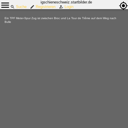
igschieneschweiz.startbilder.de
Suche
Registrieren
Login
Ein TPF Meter-Spur Zug ist zwischen Broc und La Tour de Trême auf dem Weg nach
Bulle