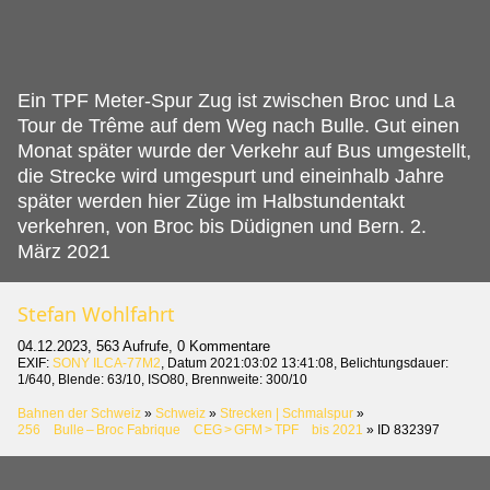
Ein TPF Meter-Spur Zug ist zwischen Broc und La
Tour de Trême auf dem Weg nach Bulle.
Gut einen
Monat später wurde der Verkehr auf Bus umgestellt,
die Strecke wird umgespurt und eineinhalb Jahre
später werden hier Züge im Halbstundentakt
verkehren, von Broc bis Düdignen und Bern. 2.
März 2021
Stefan Wohlfahrt
04.12.2023, 563 Aufrufe, 0 Kommentare
EXIF:
SONY ILCA-77M2
, Datum 2021:03:02 13:41:08, Belichtungsdauer:
1/640, Blende: 63/10, ISO80, Brennweite: 300/10
Bahnen der Schweiz
»
Schweiz
»
Strecken | Schmalspur
»
256 Bulle – Broc Fabrique CEG > GFM > TPF bis 2021
»
ID 832397