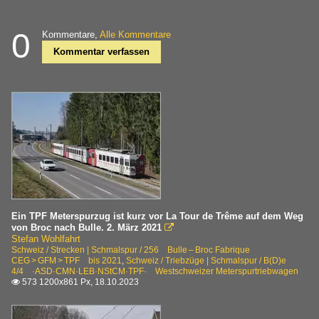
0
Kommentare,
Alle Kommentare
Kommentar verfassen
Ein TPF Meterspurzug ist kurz vor La Tour de Trême auf dem Weg
von Broc nach Bulle. 2. März 2021

Stefan Wohlfahrt
Schweiz / Strecken | Schmalspur / 256 Bulle – Broc Fabrique
CEG > GFM > TPF bis 2021
,
Schweiz / Triebzüge | Schmalspur / B(D)e
4/4 ·ASD·CMN·LEB·NStCM·TPF· Westschweizer Meterspurtriebwagen
573 1200x861 Px, 18.10.2023
