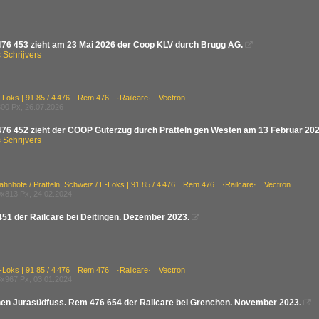
476 453 zieht am 23 Mai 2026 der Coop KLV durch Brugg AG.

Schrijvers
E-Loks | 91 85 / 4 476 Rem 476 ·Railcare· Vectron
00 Px, 26.07.2026
476 452 zieht der COOP Guterzug durch Pratteln gen Westen am 13 Februar 202
Schrijvers
ahnhöfe / Pratteln
,
Schweiz / E-Loks | 91 85 / 4 476 Rem 476 ·Railcare· Vectron
x813 Px, 24.02.2024
51 der Railcare bei Deitingen. Dezember 2023.

E-Loks | 91 85 / 4 476 Rem 476 ·Railcare· Vectron
x967 Px, 03.01.2024
hen Jurasüdfuss. Rem 476 654 der Railcare bei Grenchen. November 2023.
