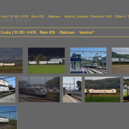
E-Loks | 91 85 / 4 476 Rem 476 ·Railcare· Vectron
,
Schweiz / Strecken / 410 (Olten–) 
x1128 Px, 08.12.2023
 E-Loks | 91 85 / 4 476 Rem 476 ·Railcare· Vectron"