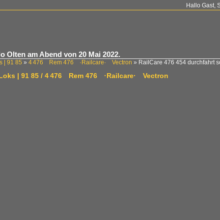
Hallo Gast, 
lo Olten am Abend von 20 Mai 2022.
s | 91 85
»
4 476 Rem 476 ·Railcare· Vectron
»
RailCare 476 454 durchfahrt 
-Loks | 91 85 / 4 476 Rem 476 ·Railcare· Vectron