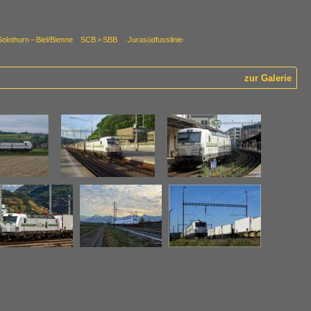
Solothurn – Biel/Bienne SCB > SBB ·Jurasüdfusslinie·
zur Galerie