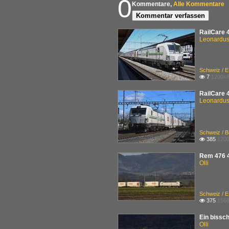
0
Kommentare,
Alle Kommentare
Kommentar verfassen
RailCare 
Leonardus 
Schweiz / 
7
1200x8

RailCare 
Leonardus 
Schweiz / B
385
1200

Rem 476 4
Olli
Schweiz / 
375
1568

Ein bissc
Olli