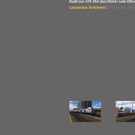
RailCare 476 454 durchfahrt solo Olt
Leonardus Schrijvers
28.05.2026, 38 