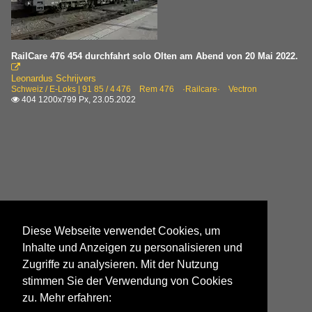
RailCare 476 454 durchfahrt solo Olten am Abend von 20 Mai 2022.

Leonardus Schrijvers
Schweiz / E-Loks | 91 85 / 4 476 Rem 476 ·Railcare· Vectron
404 1200x799 Px, 23.05.2022

Diese Webseite verwendet Cookies, um
Inhalte und Anzeigen zu personalisieren und
Zugriffe zu analysieren. Mit der Nutzung
stimmen Sie der Verwendung von Cookies
zu. Mehr erfahren: