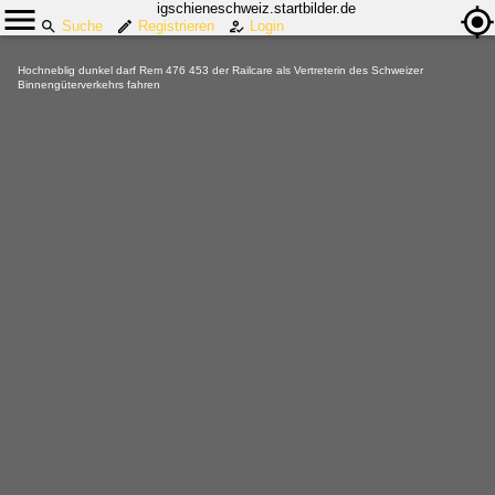
igschieneschweiz.startbilder.de
Suche
Registrieren
Login
Hochneblig dunkel darf Rem 476 453 der Railcare als Vertreterin des Schweizer
Binnengüterverkehrs fahren