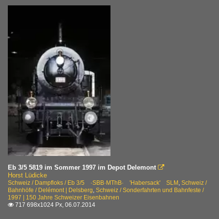
Eb 3/5 5819 im Sommer 1997 im Depot Delemont

Horst Lüdicke
Schweiz / Dampfloks / Eb 3/5 ·SBB·MThB· 'Habersack' SLM
,
Schweiz /
Bahnhöfe / Delémont | Delsberg
,
Schweiz / Sonderfahrten und Bahnfeste /
1997 | 150 Jahre Schweizer Eisenbahnen
717 698x1024 Px, 06.07.2014
