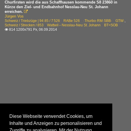
Churfirsten wird die aus Schaffhausen kommende S8 23860 in
Kürze den Ziel- und Endbahnhof Nesslau-Neu St. Johann
erreichen.

Jürgen Vos
Schweiz / Triebzüge | 94 85 / 7 526 RABe 526 ·Thurbo·RM·SBB· GTW·
,
Schweiz / Strecken / 853 Wattwil – Nesslau-Neu St. Johann BT>SOB
814 1200x791 Px, 06.09.2014

Diese Webseite verwendet Cookies, um
Inhalte und Anzeigen zu personalisieren und
Zugriffe zu analysieren. Mit der Nutzung