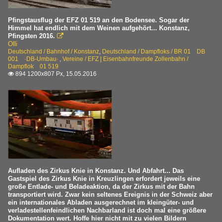
Pfingstausflug der EFZ 01 519 an den Bodensee. Sogar der
Himmel hat endlich mit dem Weinen aufgehört... Konstanz,
Pfingsten 2016.

Olli
Deutschland / Bahnhof / Konstanz
,
Deutschland / Dampfloks / BR 01 DB
001 ·DB-Umbau·
,
Vereine / EFZ | Eisenbahnfreunde Zollenbahn /
Dampflok 01 519
894 1200x807 Px, 15.05.2016

Aufladen des Zirkus Knie in Konstanz. Und Abfahrt... Das
Gastspiel des Zirkus Knie in Kreuzlingen erfordert jeweils eine
große Entlade- und Beladeaktion, da der Zirkus mit der Bahn
transportiert wird. Zwar kein seltenes Ereignis in der Schweiz aber
ein internationales Abladen ausgerechnet im kleingüter- und
verladestellenfeindlichen Nachbarland ist doch mal eine größere
Dokumentation wert. Hoffe hier nicht mit zu vielen Bildern