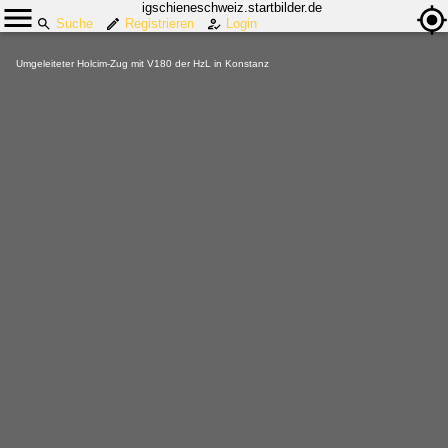
igschieneschweiz.startbilder.de
Suche
Registrieren
Login
Umgeleiteter Holcim-Zug mit V180 der HzL in Konstanz