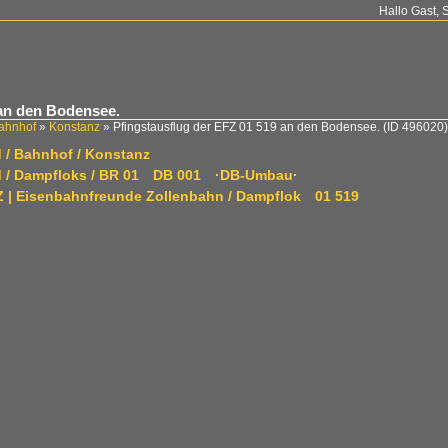
Hallo Gast, 
 an den Bodensee.
ahnhof
»
Konstanz
»
Pfingstausflug der EFZ 01 519 an den Bodensee.
(ID 496020)
 / Bahnhof / Konstanz
d / Dampfloks / BR 01 DB 001 ·DB-Umbau·
FZ | Eisenbahnfreunde Zollenbahn / Dampflok 01 519