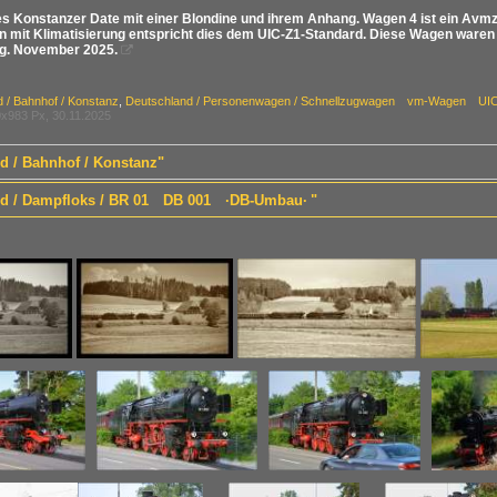
s Konstanzer Date mit einer Blondine und ihrem Anhang. Wagen 4 ist ein Avmz 1
mit Klimatisierung entspricht dies dem UIC-Z1-Standard. Diese Wagen waren 
ng. November 2025.

 / Bahnhof / Konstanz
,
Deutschland / Personenwagen / Schnellzugwagen vm-Wagen UIC-
x983 Px, 30.11.2025
nd / Bahnhof / Konstanz"
and / Dampfloks / BR 01 DB 001 ·DB-Umbau· "