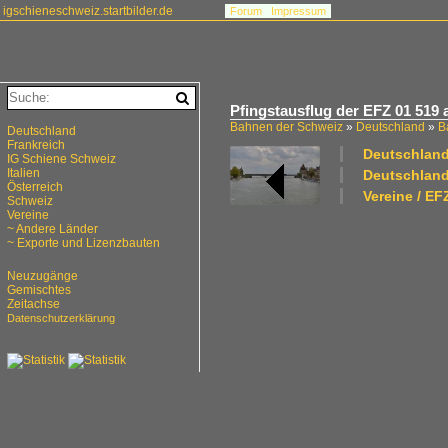
igschieneschweiz.startbilder.de
Forum
Impressum
Pfingstausflug der EFZ 01 519
Bahnen der Schweiz
»
Deutschland
»
B
Deutschland
Frankreich
Deutschland
IG Schiene Schweiz
Italien
Deutschlan
Österreich
Vereine / E
Schweiz
Vereine
~ Andere Länder
~ Exporte und Lizenzbauten
Neuzugänge
Gemischtes
Zeitachse
Datenschutzerklärung