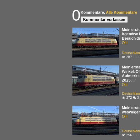
0
Kommentare,
Alle Kommentare
Kommentar verfassen
Mein erst
irgendwo 
Besuch de
Olli
Deutschland
287
1600

Mein erste
Winkel. Of
Aufmerksa
2025.

Olli
Deutschland
272

 3
Mein erst
weswegen 
Olli
Deutschland
256
1600
