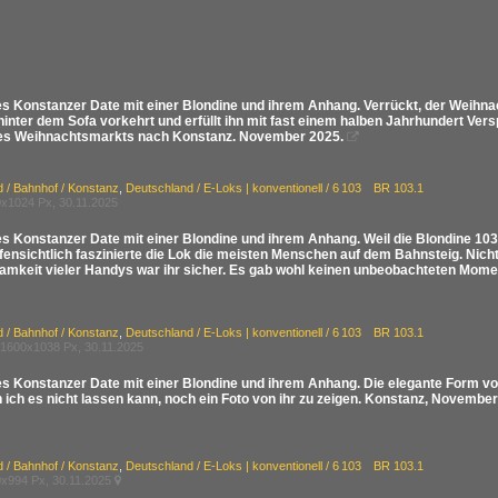
es Konstanzer Date mit einer Blondine und ihrem Anhang. Verrückt, der Weih
hinter dem Sofa vorkehrt und erfüllt ihn mit fast einem halben Jahrhundert V
s Weihnachtsmarkts nach Konstanz. November 2025.

 / Bahnhof / Konstanz
,
Deutschland / E-Loks | konventionell / 6 103 BR 103.1
x1024 Px, 30.11.2025
s Konstanzer Date mit einer Blondine und ihrem Anhang. Weil die Blondine 103 
fensichtlich faszinierte die Lok die meisten Menschen auf dem Bahnsteig. Nicht 
mkeit vieler Handys war ihr sicher. Es gab wohl keinen unbeobachteten Mome
 / Bahnhof / Konstanz
,
Deutschland / E-Loks | konventionell / 6 103 BR 103.1
1600x1038 Px, 30.11.2025
es Konstanzer Date mit einer Blondine und ihrem Anhang. Die elegante Form von
ich es nicht lassen kann, noch ein Foto von ihr zu zeigen. Konstanz, November
 / Bahnhof / Konstanz
,
Deutschland / E-Loks | konventionell / 6 103 BR 103.1
x994 Px, 30.11.2025
