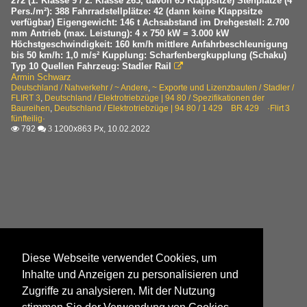
272 (1. Klasse 9 / 2. Klasse 263, davon 65 Klappsitze) Stehplätze (4
Pers./m²): 388 Fahrradstellplätze: 42 (dann keine Klappsitze
verfügbar) Eigengewicht: 146 t Achsabstand im Drehgestell: 2.700
mm Antrieb (max. Leistung): 4 x 750 kW = 3.000 kW
Höchstgeschwindigkeit: 160 km/h mittlere Anfahrbeschleunigung
bis 50 km/h: 1,0 m/s² Kupplung: Scharfenbergkupplung (Schaku)
Typ 10 Quellen Fahrzeug: Stadler Rail

Armin Schwarz
Deutschland / Nahverkehr / ~ Andere
,
~ Exporte und Lizenzbauten / Stadler /
FLIRT 3
,
Deutschland / Elektrotriebzüge | 94 80 / Spezifikationen der
Baureihen
,
Deutschland / Elektrotriebzüge | 94 80 / 1 429 BR 429 ·Flirt 3
fünfteilig·
792
1200x863 Px, 10.02.2022

 3
Diese Webseite verwendet Cookies, um
Inhalte und Anzeigen zu personalisieren und
Zugriffe zu analysieren. Mit der Nutzung