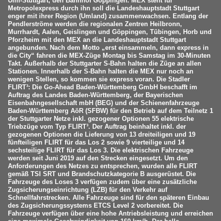
Ulm-Stuttgart, den Bahnhof Göppingen. MEX steht für
Metropolexpress durch ihn soll die Landeshauptstadt Stuttgart
enger mit ihrer Region (Umland) zusammenwachsen. Entlang der
Pendlerströme werden die regionalen Zentren Heilbronn,
Murrhardt, Aalen, Geislingen und Göppingen, Tübingen, Horb und
Pforzheim mit den MEX an die Landeshauptstadt Stuttgart
angebunden. Nach dem Motto „erst einsammeln, dann express in
die City“ fahren die MEX-Züge Montag bis Samstag im 30-Minuten
Takt. Außerhalb der Stuttgarter S-Bahn halten die Züge an allen
Stationen. Innerhalb der S-Bahn halten die MEX nur noch an
wenigen Stellen, so kommen sie express voran. Die Stadler
FLIRT³: Die Go-Ahead Baden-Württemberg GmbH beschafft im
Auftrag des Landes Baden-Württemberg, der Bayerischen
Eisenbahngesellschaft mbH (BEG) und der Schienenfahrzeuge
Baden-Württemberg AöR (SFBW) für den Betrieb auf dem Teilnetz 1
der Stuttgarter Netze inkl. gezogener Optionen 55 elektrische
Triebzüge vom Typ FLIRT³. Der Auftrag beinhaltet inkl. der
gezogenen Optionen die Lieferung von 13 dreiteiligen und 19
fünfteiligen FLIRT für das Los 2 sowie 9 vierteilige und 14
sechsteilige FLIRT für das Los 3. Die elektrischen Fahrzeuge
werden seit Juni 2019 auf den Strecken eingesetzt. Um den
Anforderungen des Netzes zu entsprechen, wurden alle FLIRT
gemäß TSI SRT und Brandschutzkategorie B ausgerüstet. Die
Fahrzeuge des Loses 3 verfügen zudem über eine zusätzliche
Zugsicherungseinrichtung (LZB) für den Verkehr auf
Schnellfahrstrecken. Alle Fahrzeuge sind für den späteren Einbau
des Zugsicherungssystems ETCS Level 2 vorbereitet. Die
Fahrzeuge verfügen über eine hohe Antriebsleistung und erreichen