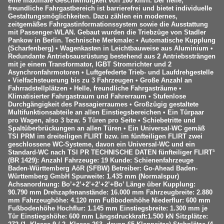
eine maximale Geschwindigkeit von 160 km/h. Der helle,
freundliche Fahrgastbereich ist barrierefrei und bietet individuelle
Gestaltungsmöglichkeiten. Dazu zählen ein modernes,
zeitgemäßes Fahrgastinformationssystem sowie die Ausstattung
mit Passenger-WLAN. Gebaut wurden die Triebzüge von Stadler
Pankow in Berlin. Technische Merkmale: • Automatische Kupplung
(Scharfenberg) • Wagenkasten in Leichtbauweise aus Aluminium •
Redundante Antriebsausrüstung bestehend aus 2 Antriebssträngen
mit je einem Transformator, IGBT Stromrichter und 2
Asynchronfahrmotoren • Luftgefederte Trieb- und Laufdrehgestelle
• Vielfachsteuerung bis zu 3 Fahrzeugen • Große Anzahl an
Fahrradstellplätzen • Helle, freundliche Fahrgasträume •
Klimatisierter Fahrgastraum und Fahrerraum • Stufenlose
Durchgängigkeit des Passagierraumes • Großzügig gestaltete
Multifunktionsabteile an allen Einstiegsbereichen • Ein Türpaar
pro Wagen, also 3 bzw. 5 Türen pro Seite • Schiebetritte und
Spaltüberbrückungen an allen Türen • Ein Universal-WC gemäß
TSI PRM im dreiteiligen FLIRT bzw. im fünfteiligen FLIRT zwei
geschlossene WC-Systeme, davon ein Universal-WC und ein
Standard-WC nach TSI PR TECHNISCHE DATEN fünfteiliger FLIRT³
(BR 1429): Anzahl Fahrzeuge: 19 Kunde: Schienenfahrzeuge
Baden-Württemberg AöR (SFBW) Betreiber: Go-Ahead Baden-
Württemberg GmbH Spurweite: 1.435 mm (Normalspur)
Achsanordnung: Bo’+2’+2’+2’+2’+Bo’ Länge über Kupplung:
90.790 mm Drehzapfenanstände: 16.000 mm Fahrzeugbreite: 2.880
mm Fahrzeughöhe: 4.120 mm Fußbodenhöhe Niederflur: 600 mm
Fußbodenhöhe Hochflur: 1.145 mm Einstiegsbreite: 1.300 mm je
Tür Einstiegshöhe: 600 mm Längsdruckkraft:1.500 kN Sitzplätze: