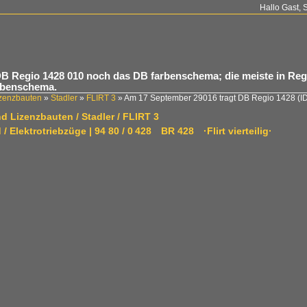
Hallo Gast, 
B Regio 1428 010 noch das DB farbenschema; die meiste in Regi
arbenschema.
izenzbauten
»
Stadler
»
FLIRT 3
»
Am 17 September 29016 tragt DB Regio 1428
(I
d Lizenzbauten / Stadler / FLIRT 3
/ Elektrotriebzüge | 94 80 / 0 428 BR 428 ·Flirt vierteilig·