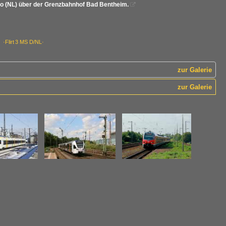
o (NL) über der Grenzbahnhof Bad Bentheim.

 ·Flirt 3 MS D/NL·
zur Galerie
zur Galerie