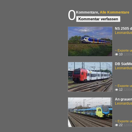
0
Kommentare,
Alle Kommentare
Kommentar verfassen
NS 2505 d
Leonardus 
~ Exporte u
10
1200x

DB SüdWes
Leonardus 
~ Exporte u
12
1200x

An grauen
Leonardus 
~ Exporte u
22
1200x
