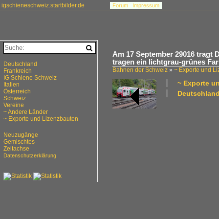
igschieneschweiz.startbilder.de
Forum
Impressum
Am 17 September 29016 tragt D
tragen ein lichtgrau-grünes F
Deutschland
Bahnen der Schweiz
»
~ Exporte und L
Frankreich
IG Schiene Schweiz
~ Exporte un
Italien
Österreich
Deutschland 
Schweiz
Vereine
~ Andere Länder
~ Exporte und Lizenzbauten
Neuzugänge
Gemischtes
Zeitachse
Datenschutzerklärung