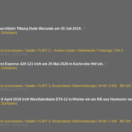
urchfahrt Tilburg Oude Warande am 30 Juli 2019.

Schrijvers
nd Lizenzbauten / Stadler / FLIRT 3
,
~ Andere Länder / Niederlande / Triebzüge / Flirt 3
800 Px, 26.07.2026
t Express 429 121 treft am 25 Mai 2026 in Karlsruhe Hbf ein.

Schrijvers
nd Lizenzbauten / Stadler / FLIRT 3
,
Deutschland / Elektrotriebzüge | 94 80 / 0 429 BR 429.1 
800 Px, 26.07.2026
 9 April 2018 treft Westfalenbahn ET4-12 in Rheine ein als RB aus Hannover n
Schrijvers
nd Lizenzbauten / Stadler / FLIRT 3
,
Deutschland / Elektrotriebzüge | 94 80 / 1 428 BR 428 ·F
800 Px, 14.06.2026