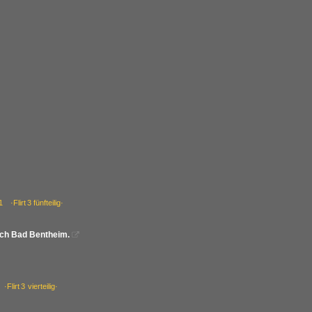
·Flirt 3 fünfteilig·
ach Bad Bentheim.

lirt 3 vierteilig·