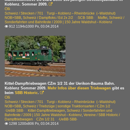
Koblenz. Sommer 2009.

Olli
Schweiz / Strecken / 701 Turgi – Koblenz – Rheinbrücke (–Waldshut)
NOB>SBB
,
Schweiz / Dampfloks / Ed 2x 2/2 ·SCB·SBB· Maffei
,
Schweiz /
Sonderfahrten und Bahnfeste / 2009 | 150 Jahre Waldshut – Koblenz
912 1194x1000 Px, 03.04.2014

Kittel-Dampftriebwagen CZm 1/2 31 der Uerikon-Bauma Bahn.
Koblenz Sommer 2009.
Mehr Infos über diesen Triebwagen
gibt es
beim
SBB Historic
.

Olli
Schweiz / Strecken / 701 Turgi – Koblenz – Rheinbrücke (–Waldshut)
NOB>SBB
,
Schweiz / Triebzüge | sonstige Traktionsarten / CZm 1/2
·UeBB·SBB· Kittel-Dampftriebwagen
,
Schweiz / Sonderfahrten und
Bahnfeste / 2009 | 150 Jahre Waldshut – Koblenz
,
Vereine / SBB Historic /
Dampftriebwagen CZm 1/2 31 ·UeBB·SBB·
1298 1200x806 Px, 03.04.2014
