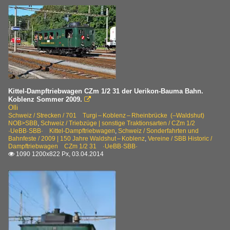
Kittel-Dampftriebwagen CZm 1/2 31 der Uerikon-Bauma Bahn.
Koblenz Sommer 2009.

Olli
Schweiz / Strecken / 701 Turgi – Koblenz – Rheinbrücke (–Waldshut)
NOB>SBB
,
Schweiz / Triebzüge | sonstige Traktionsarten / CZm 1/2
·UeBB·SBB· Kittel-Dampftriebwagen
,
Schweiz / Sonderfahrten und
Bahnfeste / 2009 | 150 Jahre Waldshut – Koblenz
,
Vereine / SBB Historic /
Dampftriebwagen CZm 1/2 31 ·UeBB·SBB·
1090 1200x822 Px, 03.04.2014
