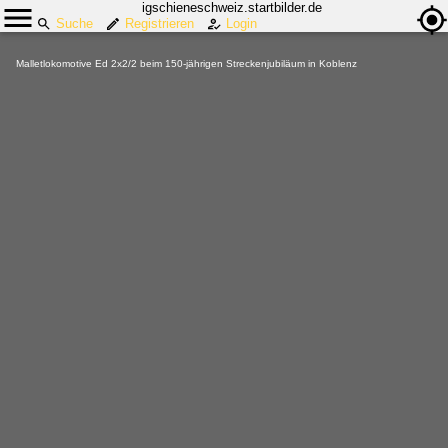
igschieneschweiz.startbilder.de
Suche
Registrieren
Login
Malletlokomotive Ed 2x2/2 beim 150-jährigen Streckenjubiläum in Koblenz