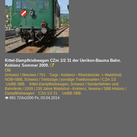
Kittel-Dampftriebwagen CZm 1/2 31 der Uerikon-Bauma Bahn.
Koblenz Sommer 2009.

Olli
Schweiz / Strecken / 701 Turgi – Koblenz – Rheinbrücke (–Waldshut)
NOB>SBB
,
Schweiz / Triebzüge | sonstige Traktionsarten / CZm 1/2
·UeBB·SBB· Kittel-Dampftriebwagen
,
Schweiz / Sonderfahrten und
Bahnfeste / 2009 | 150 Jahre Waldshut – Koblenz
,
Vereine / SBB Historic /
Dampftriebwagen CZm 1/2 31 ·UeBB·SBB·
991 724x1000 Px, 03.04.2014
