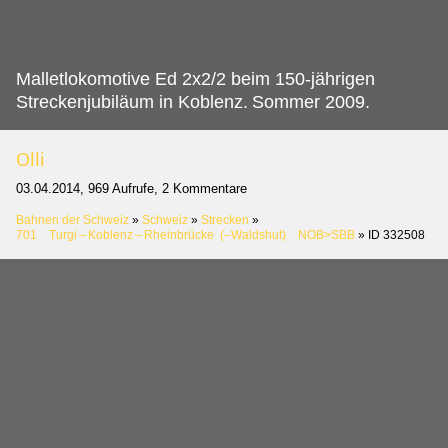
Malletlokomotive Ed 2x2/2 beim 150-jährigen
Streckenjubiläum in Koblenz.
Sommer 2009.
Olli
03.04.2014, 969 Aufrufe, 2 Kommentare
Bahnen der Schweiz
»
Schweiz
»
Strecken
»
701 Turgi – Koblenz – Rheinbrücke (–Waldshut) NOB>SBB
»
ID 332508