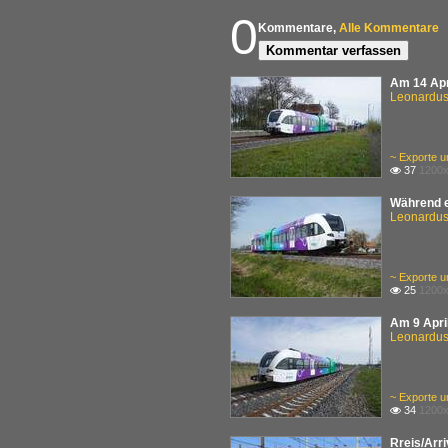
0
Kommentare,
Alle Kommentare
Kommentar verfassen
Am 14 Apr
Leonardus 
~ Exporte u
37
1200x

Während e
Leonardus 
~ Exporte u
25
1200x

Am 9 Apri
Leonardus 
~ Exporte u
34
1200x

Rreis/Arr