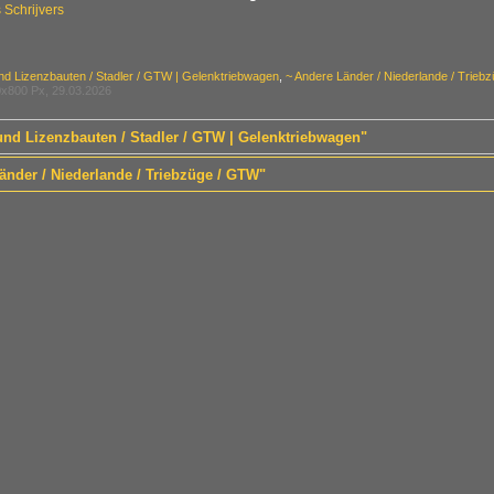
Schrijvers
nd Lizenzbauten / Stadler / GTW | Gelenktriebwagen
,
~ Andere Länder / Niederlande / Trieb
x800 Px, 29.03.2026
 und Lizenzbauten / Stadler / GTW | Gelenktriebwagen"
änder / Niederlande / Triebzüge / GTW"