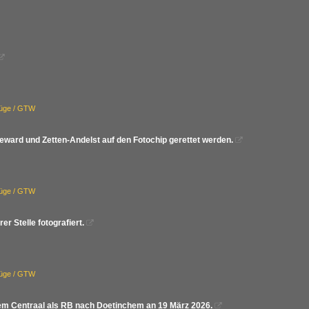

züge / GTW
ward und Zetten-Andelst auf den Fotochip gerettet werden.

züge / GTW
 Stelle fotografiert.

züge / GTW
hem Centraal als RB nach Doetinchem an 19 März 2026.
