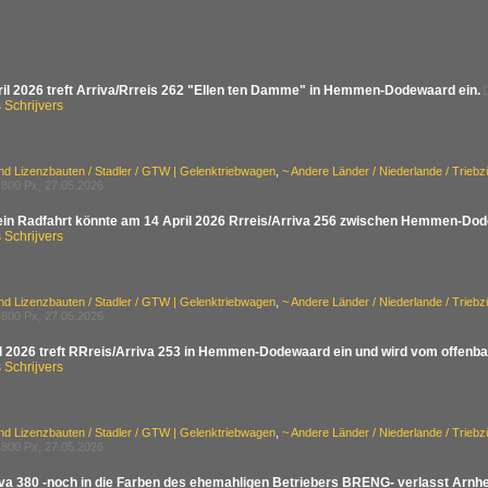
il 2026 treft Arriva/Rrreis 262 "Ellen ten Damme" in Hemmen-Dodewaard ein.
Schrijvers
nd Lizenzbauten / Stadler / GTW | Gelenktriebwagen
,
~ Andere Länder / Niederlande / Trieb
800 Px, 27.05.2026
in Radfahrt könnte am 14 April 2026 Rrreis/Arriva 256 zwischen Hemmen-Dode
Schrijvers
nd Lizenzbauten / Stadler / GTW | Gelenktriebwagen
,
~ Andere Länder / Niederlande / Trieb
800 Px, 27.05.2026
l 2026 treft RRreis/Arriva 253 in Hemmen-Dodewaard ein und wird vom offenbarer
Schrijvers
nd Lizenzbauten / Stadler / GTW | Gelenktriebwagen
,
~ Andere Länder / Niederlande / Trieb
800 Px, 27.05.2026
iva 380 -noch in die Farben des ehemahligen Betriebers BRENG- verlasst Arn