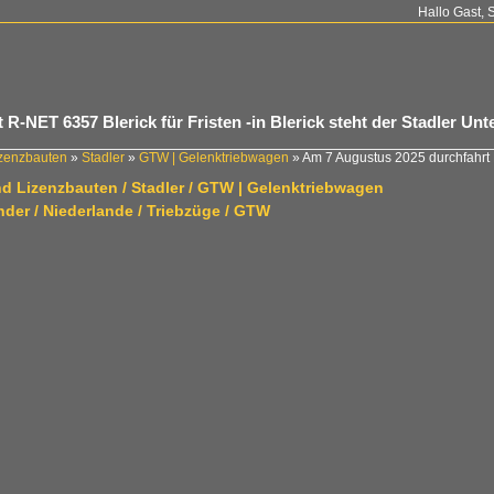
Hallo Gast, 
-NET 6357 Blerick für Fristen -in Blerick steht der Stadler Unte
izenzbauten
»
Stadler
»
GTW | Gelenktriebwagen
»
Am 7 Augustus 2025 durchfahrt
nd Lizenzbauten / Stadler / GTW | Gelenktriebwagen
der / Niederlande / Triebzüge / GTW