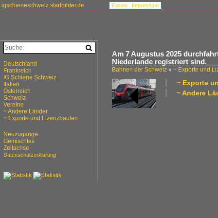
igschieneschweiz.startbilder.de
Forum
Impressum
Am 7 Augustus 2025 durchfahrt R
Niederlande registriert sind.
Deutschland
Bahnen der Schweiz
»
~ Exporte und L
Frankreich
IG Schiene Schweiz
~ Exporte u
Italien
Österreich
~ Andere Län
Schweiz
Vereine
~ Andere Länder
~ Exporte und Lizenzbauten
Neuzugänge
Gemischtes
Zeitachse
Datenschutzerklärung