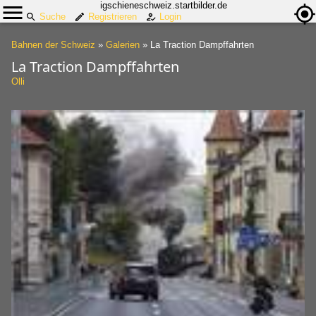
igschieneschweiz.startbilder.de
Suche
Registrieren
Login
Bahnen der Schweiz
»
Galerien
»
La Traction Dampffahrten
La Traction Dampffahrten
Olli