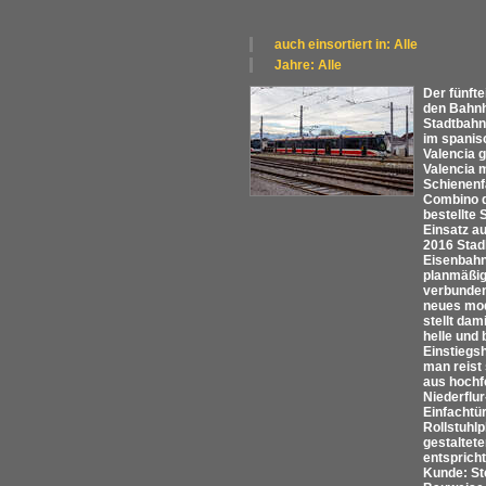
auch einsortiert in: Alle
×
Jahre: Alle
Alle Kategorien
×
Der fünft
Österreich
Alle Jahre
den Bahnh
Schweiz
2020
Stadtbahn
~ Exporte und Lizenzbauten
im spanis
Valencia g
Valencia 
Schienenf
Combino d
bestellte
Einsatz a
2016 Stad
Eisenbahn
planmäßig
verbunden 
neues mod
stellt dam
helle und
Einstiegsh
man reist
aus hochf
Niederflur
Einfachtü
Rollstuhl
gestaltete
entsprich
Kunde: St