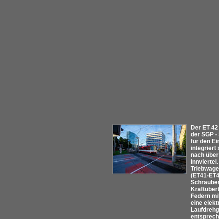
Der ET 42
der SGP -
für den Ei
integrier
nach über
Innvierte
Triebwage
(ET41-ET45
Schrauben
Kraftüber
Federn mi
eine elek
Laufdrehg
entsprech