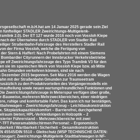
rsgesellschaft m.b.H.hat am 14 Januar 2025 gerade sein Ziel
n fünfteiliger STADLER Zweirichtungs-Multigelenk-
ramlink 2.0). Der ET 127 wurde 2016 noch von Vossloh Kiepe
nn nach der Übernahme durch STADLER von Stadler Rail
nteiliger Straßenbahn-Fahrzeuge des Herstellers Stadler Rail
von der Firma Vossloh, welche die Fertigung von
k der Stern & Hafferl: Nach Probefahrten mit einem Siemens
Bombardier Cityrunnern der Innsbrucker Verkehrsbetriebe
pe elf Zweirichtungsfahrzeuge des Typs Tramlink V3 für den
en sie im spanischen Werk von Vossloh Kiepe bzw. ab Mitte
enbahn Gmunden verkehren können, sind sie nach
m Dezember 2015 begonnen. Seit März 2016 werden die Wagen
bahn mit der Straßenbahn Gmunden zur Traunseetram
 zusätzlich zu den Produktvorteilen des Vorgängermodells ein
aumaufteilung sowie neuen wartungsfreundlichen Funktionen und
r. Die Zweirichtungsfahrzeuge in Meterspur verfügen über große,
lur-Bauweise, mehreren Mehrzweckbereichen, einer niedrigen
here, ruhige und komfortable Fahrt. Das kann ich nur bestätigen,
dtbahnwagen – Zweirichtungsfahrzeug – Leichtbaukonstruktion
. Sitzplatzkapazitätskomfort – Barrierefrei, durchgehend
ielraum bieten; HPL-Verkleidungen in Holzoptik – 2
tisierter Führerstand – Mehrzweckbereiche mit zwei
9“-TFT Panoramabildschirmen Personal: – Ergonomisch
gbarkeit / Wartbarkeit / Sicherheit – Gesamtkonstruktion
h EN 45545/DIN 5510 – Gleitschutz (WSP TECHNISCHE DATEN:
rzeugart: Zweirichtungs-Multigelenk-Stadtbahnwagen in NF-