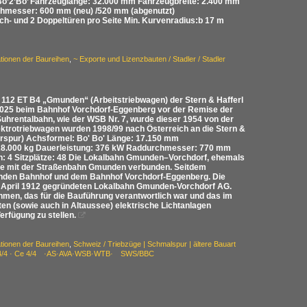
Bo’2’Bo’ Fahrzeuglänge: 32.000 mm Fahrzeugbreite: 2.400 mm
hmesser: 600 mm (neu) /520 mm (abgenutzt)
ach- und 2 Doppeltüren pro Seite Min. Kurvenradius:b 17 m
ationen der Baureihen
,
~ Exporte und Lizenzbauten / Stadler / Stadler
 112 ET B4 „Gmunden“ (Arbeitstriebwagen) der Stern & Hafferl
2025 beim Bahnhof Vorchdorf-Eggenberg vor der Remise der
Suhrentalbahn, wie der WSB Nr. 7, wurde dieser 1954 von der
ektrotriebwagen wurden 1998/99 nach Österreich an die Stern &
rspur) Achsformel: Bo' Bo' Länge: 17.150 mm
28.000 kg Dauerleistung: 376 kW Raddurchmesser: 770 mm
n: 4 Sitzplätze: 48 Die Lokalbahn Gmunden–Vorchdorf, ehemals
cke mit der Straßenbahn Gmunden verbunden. Seitdem
den Bahnhof und dem Bahnhof Vorchdorf-Eggenberg. Die
27. April 1912 gegründeten Lokalbahn Gmunden-Vorchdorf AG.
ehmen, das für die Bauführung verantwortlich war und das im
en (sowie auch in Altaussee) elektrische Lichtanlagen
rfügung zu stellen.

ationen der Baureihen
,
Schweiz / Triebzüge | Schmalspur | ältere Bauart
/ Be 4/4 · Ce 4/4 ·AS·AVA·WSB·WTB· SWS/BBC