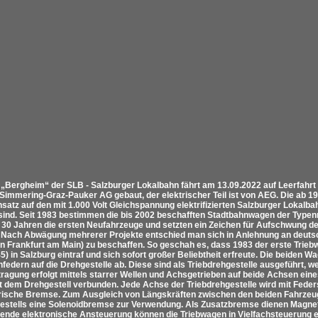
 „Bergheim“ der SLB - Salzburger Lokalbahn fährt am 13.09.2022 auf Leerfahr
 Simmering-Graz-Pauker AG gebaut, der elektrischer Teil ist von AEG. Die ab 
nsatz auf den mit 1.000 Volt Gleichspannung elektrifizierten Salzburger Lokalb
t sind. Seit 1983 bestimmen die bis 2002 beschafften Stadtbahnwagen der Typen
 30 Jahren die ersten Neufahrzeuge und setzten ein Zeichen für Aufschwung 
l. Nach Abwägung mehrerer Projekte entschied man sich in Anlehnung an de
n Frankfurt am Main) zu beschaffen. So geschah es, dass 1983 der erste Trie
) in Salzburg eintraf und sich sofort großer Beliebtheit erfreute. Die beiden W
federn auf die Drehgestelle ab. Diese sind als Triebdrehgestelle ausgeführt, 
tragung erfolgt mittels starrer Wellen und Achsgetrieben auf beide Achsen ein
t dem Drehgestell verbunden. Jede Achse der Triebdrehgestelle wird mit Fed
trische Bremse. Zum Ausgleich von Längskräften zwischen den beiden Fahrze
estells eine Solenoidbremse zur Verwendung. Als Zusatzbremse dienen Magne
ende elektronische Ansteuerung können die Triebwagen in Vielfachsteuerung e