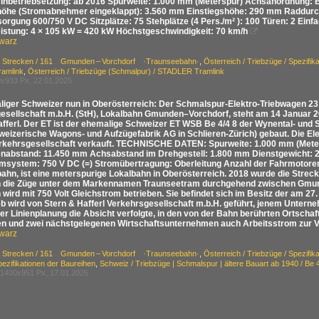
Inbetriebsetzung: ab 2016 Spurweite: 1.000 mm (Meterspur) Achsanordnung: 
öhe (Stromabnehmer eingeklappt): 3.560 mm Einstiegshöhe: 290 mm Raddurc
rgung 600/750 V DC Sitzplätze: 75 Stehplätze (4 Pers./m² ): 100 Türen: 2 Einf
eistung: 4 × 105 kW = 420 kW Höchstgeschwindigkeit: 70 km/h

warz
 / Strecken / 161 Gmunden – Vorchdorf ·Traunseebahn·
,
Österreich / Triebzüge / Spezifik
ramlink
,
Österreich / Triebzüge (Schmalpur) / STADLER Tramlink
x933 Px, 22.01.2025
liger Schweizer nun in Oberösterreich: Der Schmalspur-Elektro-Triebwagen 23
esellschaft m.b.H. (StH), Lokalbahn Gmunden–Vorchdorf, steht am 14 Januar 
afferl. Der ET ist der ehemalige Schweizer ET WSB Be 4/4 8 der Wynental- und 
eizerische Wagons- und Aufzügefabrik AG in Schlieren-Zürich) gebaut. Die El
erkehrsgesellschaft verkauft. TECHNISCHE DATEN: Spurweite: 1.000 mm (Mete
nabstand: 11.450 mm Achsabstand im Drehgestell: 1.800 mm Dienstgewicht: 
omsystem: 750 V DC (=) Stromübertragung: Oberleitung Anzahl der Fahrmotore
ahn, ist eine meterspurige Lokalbahn in Oberösterreich. 2018 wurde die Stre
 die Züge unter dem Markennamen Traunseetram durchgehend zwischen Gmun
 wird mit 750 Volt Gleichstrom betrieben. Sie befindet sich im Besitz der am 
eb wird von Stern & Hafferl Verkehrsgesellschaft m.b.H. geführt, jenem Untern
r Linienplanung die Absicht verfolgte, in den von der Bahn berührten Ortschaft
en und zwei nächstgelegenen Wirtschaftsunternehmen auch Arbeitsstrom zur Ve
warz
 / Strecken / 161 Gmunden – Vorchdorf ·Traunseebahn·
,
Österreich / Triebzüge / Spezifik
pezifikationen der Baureihen
,
Schweiz / Triebzüge | Schmalspur | ältere Bauart ab 1940 
1400x951 Px, 17.01.2025