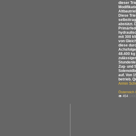
dieser Tr
Modifikat
Altbautri
Diese Trie
selbsttra
abstützt. 
Primärfed
hydraulis
mit 300 k
von Gleic
diese dur
Achsfolge
48.400 kg
zulässige
Stundenle
Zug- und 
Solenoidb
auf. Von 
betrieb. Q
Armin Sch
Österreich 
454
1400
