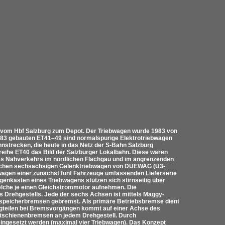
t vom Hbf Salzburg zum Depot. Der Triebwagen wurde 1983 von
1983 gebauten ET41–49 sind normalspurige Elektrotriebwagen
ahnstrecken, die heute in das Netz der S-Bahn Salzburg
reihe ET40 das Bild der Salzburger Lokalbahn. Diese waren
des Nahverkehrs im nördlichen Flachgau und im angrenzenden
utschen sechsachsigen Gelenktriebwagen von DUEWAG (U3-
bwagen einer zunächst fünf Fahrzeuge umfassenden Lieferserie
agenkästen eines Triebwagens stützen sich stirnseitig über
welche je einen Gleichstrommotor aufnehmen. Die
es Drehgestells. Jede der sechs Achsen ist mittels Maggy-
erspeicherbremsen gebremst. Als primäre Betriebsbremse dient
ugteilen bei Bremsvorgängen kommt auf einer Achse des
tschienenbremsen an jedem Drehgestell. Durch
ingesetzt werden (maximal vier Triebwagen). Das Konzept