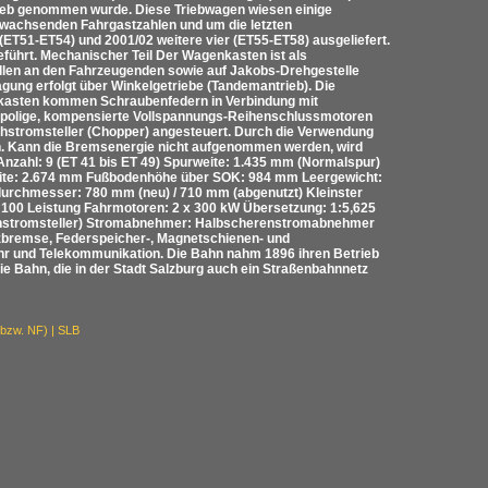
trieb genommen wurde. Diese Triebwagen wiesen einige
g wachsenden Fahrgastzahlen und um die letzten
ET51-ET54) und 2001/02 weitere vier (ET55-ET58) ausgeliefert.
sgeführt. Mechanischer Teil Der Wagenkasten ist als
ellen an den Fahrzeugenden sowie auf Jakobs-Drehgestelle
agung erfolgt über Winkelgetriebe (Tandemantrieb). Die
nkasten kommen Schraubenfedern in Verbindung mit
ierpolige, kompensierte Vollspannungs-Reihenschlussmotoren
chstromsteller (Chopper) angesteuert. Durch die Verwendung
en. Kann die Bremsenergie nicht aufgenommen werden, wird
hl: 9 (ET 41 bis ET 49) Spurweite: 1.435 mm (Normalspur)
eite: 2.674 mm Fußbodenhöhe über SOK: 984 mm Leergewicht:
urchmesser: 780 mm (neu) / 710 mm (abgenutzt) Kleinster
: 100 Leistung Fahrmotoren: 2 x 300 kW Übersetzung: 1:5,625
ichstromsteller) Stromabnehmer: Halbscherenstromabnehmer
zbremse, Federspeicher-, Magnetschienen- und
ehr und Telekommunikation. Die Bahn nahm 1896 ihren Betrieb
e Bahn, die in der Stadt Salzburg auch ein Straßenbahnnetz
 bzw. NF) | SLB