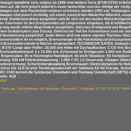
iebwagen bewährte sich, sodass ab 1988 eine weitere Serie (ET46-ET50) in Be
ionen auf, die sich jedoch äußerlich kaum bemerkbar machen. Infolge der steti
ebwagen aus dem Planbetrieb nehmen zu können, wurden 1992 vier Triebwagen (
bwagen sind jedoch dreiteilig, mit einem zusätzlichen Niederflur-Mittelteil, au
gende Stahlkonstruktion ausgeführt welche sich auf den beiden Motordrehgest
Der Fahrmotor ist den Drehgestellen als Längsmotor eingebaut, die Kraftübertr
erung wurde mittels Megi-Federn ausgeführt, zwischen Drehgestell und Wage
chen Stoßdämpfern zum Einsatz. Elektrischer Teil Die Fahrmotoren sind als v
W Nennleistung ausgeführt. Jeder Motor wird von einem eigenen Thyristor-Glei
hstromstellern ist es möglich, Bremsenergie in die Fahrleitung zurückzuspeis
ch Bremswiderstände in Wärme umgewandelt. TECHNISCHE DATEN: Gebaute Anza
: B‘2‘B‘ Länge über Puffer: 28.400 mm Höhe mit Dachaufbauten: 3.720 mm Br
 Drehzapfenabstand: 2 x 10.400 mm Achsstand im Drehgestell: 1.900 mm Radd
r Bogenradius: 80 m Höchstgeschwindigkeit: 80 km/h Sitzplätze: 80 Stehplätze
istung: 600 kW Fahrdrahtspannung : 1.000 V DC (=) Steuerung: Chopper (Gle
Stoßvorrichtung: Scharfenbergkupplung Bremsbauart: Elektrodynamische Nut
remse Die SLB ist eine Tochtergesellschaft der Salzburg AG für Energie, Verk
1907-1940 betrieb die Salzburger Eisenbahn und Tramway Gesellschaft (SETG) di
uelle: SLB

warz
/ Triebzüge / Spezifikationen der Baureihen
,
Österreich / Triebzüge / ET 40 / ET 50 (ET40HF
x933 Px, 24.12.2022