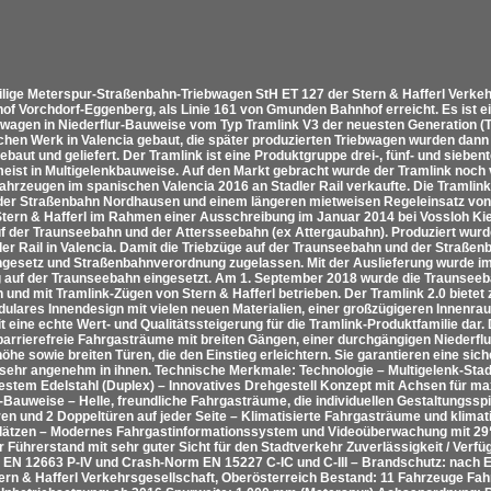
eilige Meterspur-Straßenbahn-Triebwagen StH ET 127 der Stern & Hafferl Verkeh
of Vorchdorf-Eggenberg, als Linie 161 von Gmunden Bahnhof erreicht. Es ist ei
wagen in Niederflur-Bauweise vom Typ Tramlink V3 der neuesten Generation (T
chen Werk in Valencia gebaut, die später produzierten Triebwagen wurden da
ebaut und geliefert. Der Tramlink ist eine Produktgruppe drei-, fünf- und siebe
meist in Multigelenkbauweise. Auf den Markt gebracht wurde der Tramlink noch 
ahrzeugen im spanischen Valencia 2016 an Stadler Rail verkaufte. Die Tramlin
er Straßenbahn Nordhausen und einem längeren mietweisen Regeleinsatz von 
 Stern & Hafferl im Rahmen einer Ausschreibung im Januar 2014 bei Vossloh Kie
uf der Traunseebahn und der Attersseebahn (ex Attergaubahn). Produziert wurd
ler Rail in Valencia. Damit die Triebzüge auf der Traunseebahn und der Straß
gesetz und Straßenbahnverordnung zugelassen. Mit der Auslieferung wurde i
 auf der Traunseebahn eingesetzt. Am 1. September 2018 wurde die Traunsee
und mit Tramlink-Zügen von Stern & Hafferl betrieben. Der Tramlink 2.0 bietet
ulares Innendesign mit vielen neuen Materialien, einer großzügigeren Innenr
it eine echte Wert- und Qualitätssteigerung für die Tramlink-Produktfamilie da
 barrierefreie Fahrgasträume mit breiten Gängen, einer durchgängigen Niederf
öhe sowie breiten Türen, die den Einstieg erleichtern. Sie garantieren eine sic
 sehr angenehm in ihnen. Technische Merkmale: Technologie – Multigelenk-Sta
estem Edelstahl (Duplex) – Innovatives Drehgestell Konzept mit Achsen für max
-Bauweise – Helle, freundliche Fahrgasträume, die individuellen Gestaltungssp
ren und 2 Doppeltüren auf jeder Seite – Klimatisierte Fahrgasträume und klima
plätzen – Modernes Fahrgastinformationssystem und Videoüberwachung mit 2
r Führerstand mit sehr guter Sicht für den Stadtverkehr Zuverlässigkeit / Verfü
t EN 12663 P-IV und Crash-Norm EN 15227 C-IC und C-III – Brandschutz: nac
ern & Hafferl Verkehrsgesellschaft, Oberösterreich Bestand: 11 Fahrzeuge Fah