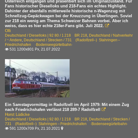
Österreich entgangen und präsentiert sich im Originalzustand. Für
Fans historischer Dieselloks und 218-Fans ein echtes Highlight.
Dahinter der ebenfalls mittlerweile historische n-Wagenzug mit
Schnellzug-Gepäckwagen bei der Kreuzzung in Überlingen. Soviel
zur 218 ein wenig am Thema Schweizer Bahnen vorbei. Aber ich
weiss, dass es hier echte 218er-Fans gibt. Juli 2022.

Olli
Deutschland / Dieselloks | 92 80 / 1 218 BR 218
,
Deutschland / Nahverkehr
/ ~ Andere
,
Deutschland / Strecken / 731 (Radolfzell–) Stahringen –
Friedrichshafen ·Bodenseegürtelbahn·
531 1200x801 Px, 21.07.2022

Ein Samstagvormittag in Radolfzell im April 1979: Mit einem Zug
nach Friedrichshafen verlässt 218 289-7 Radolfzell

Horst Lüdicke
Deutschland / Dieselloks | 92 80 / 1 218 BR 218
,
Deutschland / Strecken /
731 (Radolfzell–) Stahringen – Friedrichshafen ·Bodenseegürtelbahn·
591 1200x709 Px, 21.10.2021

