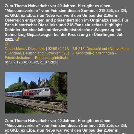
Zum Thema Nahverkehr vor 40 Jahren. Hier gibt es einen
"Museumsverkehr" vom Feinsten diesen Sommer. 218 256, ex DB,
ex GKB, ex Elba, nun NeSa war wohl den Umbau der 218er in
Österreich entgangen und präsentiert sich im Originalzustand. Für
Fans historischer Dieselloks und 218-Fans ein echtes Highlight.
Dahinter der ebenfalls mittlerweile historische n-Wagenzug mit
Schnellzug-Gepäckwagen bei der Kreuzzung in Überlingen. Juli
2022.

Olli
Deutschland / Dieselloks | 92 80 / 1 218 BR 218
,
Deutschland / Nahverkehr
/ ~ Andere
,
Deutschland / Strecken / 731 (Radolfzell–) Stahringen –
Friedrichshafen ·Bodenseegürtelbahn·
589 1200x801 Px, 21.07.2022

Zum Thema Nahverkehr vor 40 Jahren. Hier gibt es einen
"Museumsverkehr" vom Feinsten diesen Sommer. 218 256, ex DB,
ex GKB, ex Elba, nun NeSa war wohl den Umbau der 218er in