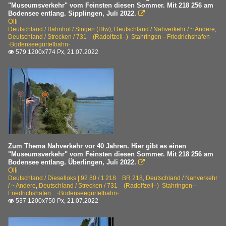
"Museumsverkehr" vom Feinsten diesen Sommer. Mit 218 256 am
1 218 BR 218
Bodensee entlang. Sipplingen, Juli 2022.
2022

Olli
Deutschland / Bahnhof / Singen (Htw)
,
Deutschland / Nahverkehr / ~ Andere
,
Nahverkehr
Deutschland / Strecken / 731 (Radolfzell–) Stahringen – Friedrichshafen
·Bodenseegürtelbahn·
~ Andere
579 1200x774 Px, 21.07.2022

Zum Thema Nahverkehr vor 40 Jahren. Hier gibt es einen
"Museumsverkehr" vom Feinsten diesen Sommer. Mit 218 256 am
Bodensee entlang. Überlingen, Juli 2022.

Olli
Deutschland / Dieselloks | 92 80 / 1 218 BR 218
,
Deutschland / Nahverkehr
/ ~ Andere
,
Deutschland / Strecken / 731 (Radolfzell–) Stahringen –
Friedrichshafen ·Bodenseegürtelbahn·
537 1200x750 Px, 21.07.2022
