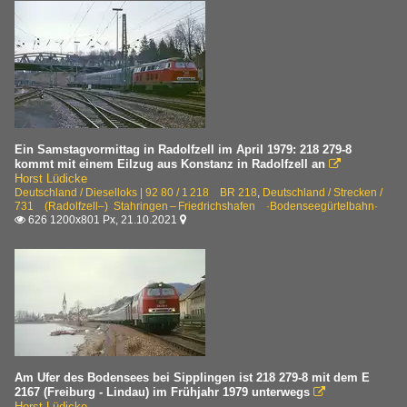
Ein Samstagvormittag in Radolfzell im April 1979: 218 279-8
kommt mit einem Eilzug aus Konstanz in Radolfzell an

Horst Lüdicke
Deutschland / Dieselloks | 92 80 / 1 218 BR 218
,
Deutschland / Strecken /
731 (Radolfzell–) Stahringen – Friedrichshafen ·Bodenseegürtelbahn·
626 1200x801 Px, 21.10.2021


Am Ufer des Bodensees bei Sipplingen ist 218 279-8 mit dem E
2167 (Freiburg - Lindau) im Frühjahr 1979 unterwegs

Horst Lüdicke