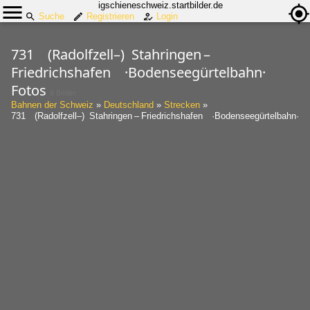
igschieneschweiz.startbilder.de
Suche
Registrieren
Login
731 (Radolfzell–) Stahringen –
Friedrichshafen ·Bodenseegürtelbahn·
Fotos
8 Bilder
Bahnen der Schweiz
»
Deutschland
»
Strecken
»
731 (Radolfzell–) Stahringen – Friedrichshafen ·Bodenseegürtelbahn·