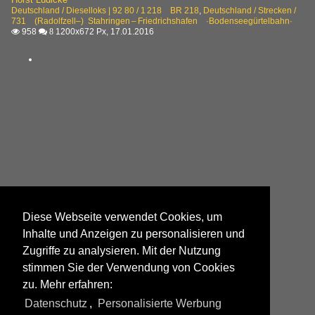
Deutschland / Dieselloks | 92 80 / 1 218 BR 218
,
Deutschland / Strecken /
731 (Radolfzell–) Stahringen – Friedrichshafen ·Bodenseegürtelbahn·
958
1200x672 Px, 17.01.2016

 8
Diese Webseite verwendet Cookies, um
Inhalte und Anzeigen zu personalisieren und
Zugriffe zu analysieren. Mit der Nutzung
stimmen Sie der Verwendung von Cookies
zu. Mehr erfahren:
Datenschutz
,
Personalisierte Werbung