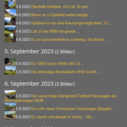
4.9.2023
Oberhalb Geldried, mit Lok 10 und
...
4.9.2023
Bevor es in Geldried weiter bergab
...
4.9.2023
Geldried ist nur eine Kreuzungsmöglichkeit. Zu
...
4.9.2023
Lok 14 der BRB hat gerade
...
4.9.2023
Es ist ausserordentlich schwierig, die Brienz
...
5. September 2023
(2 Bilder)
5.9.2023
Ein SBB Giruno RABe 501 ist
...
5.9.2023
Die ehemalige Berninabahn RhB Ge 4/4
...
6. September 2023
(3 Bilder)
6.9.2023
Der vierachsige Drehgestell-Tiefbett-Flachwagen als
Dienstgüterwagen MOB
...
6.9.2023
Ein sehr neuer Schmalspur Güterwagen (Baujahr
...
6.9.2023
Es raucht und dampft in Vevey... Die
...