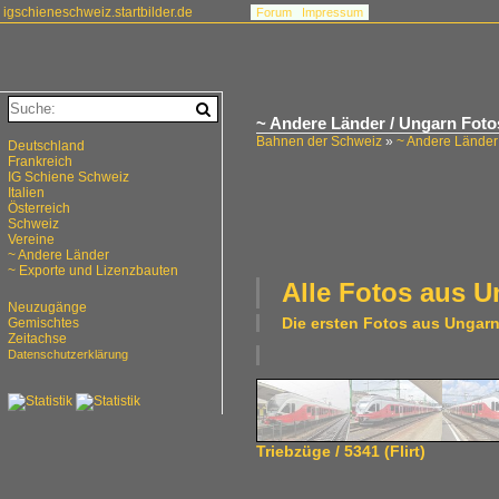
igschieneschweiz.startbilder.de
Forum
Impressum
~ Andere Länder / Ungarn Foto
Bahnen der Schweiz
»
~ Andere Länder
Deutschland
Frankreich
IG Schiene Schweiz
Italien
Österreich
Schweiz
Vereine
~ Andere Länder
~ Exporte und Lizenzbauten
Alle Fotos aus
U
Neuzugänge
Die ersten Fotos aus
Ungar
Gemischtes
Zeitachse
Datenschutzerklärung
Triebzüge / 5341 (Flirt)