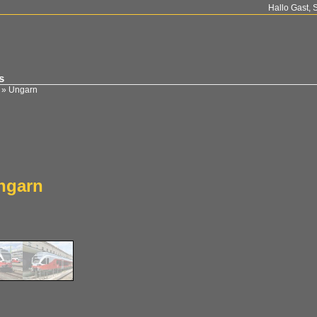
Hallo Gast, 
s
»
Ungarn
ngarn
n